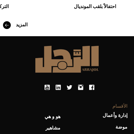
احتفالاً بلقب المونديال
الترك
أفضل تدريج للشعر الطويل لإطلالة جريئة وعصرية
المزيد
أحذية Mary Jane: ترف وأناقة للرجال
الأقسام
إدارة وأعمال
هو و هي
موضة
مشاهير