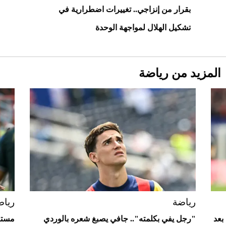
بقرار من إنزاجي.. تغييرات اضطرارية في
تشكيل الهلال لمواجهة الوحدة
المزيد من رياضة
Aston Martin Valiant: على هوى الأبطال
رياضة
رياض
بعد
"رجل يفي بكلمته".. جافي يصبغ شعره بالوردي
مستغ