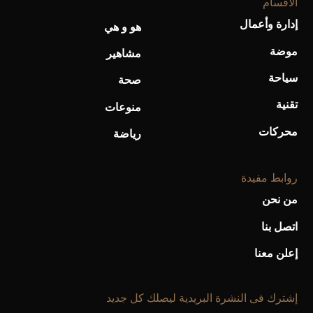
الأقسام
إدارة وأعمال
هو و هي
أحذية Mary Jane: ترف وأناقة للرجال
موضة
مشاهير
سياحة
صحة
تقنية
منوعات
محركات
رياضة
روابط مفيدة
من نحن
اتصل بنا
إعلن معنا
إشترك فى النشرة البريدية ليصلك كل جديد