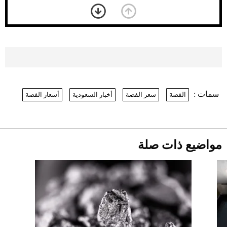
بعد 7 أشهر من تعرضه لحادث مروع.. جوشوا
يفوز على برينغا بـ"الضربة القاضية" (فيديو)
2026-07-26
موعد صرف حساب المواطن لشهر
أغسطس 2026
2026-07-25
سمات :
الفضة
سعر الفضة
أخبار السعودية
أسعار الفضة
نرى المستقبل من خلال تصميماتنا.. كيف حجزت
1886 مكانها في عالم الأزياء؟
أقصر يوم في 2026 يقترب.. ماذا يحدث في
دوران الأرض؟
2026-07-25
مواضيع ذات صلة
قبل ليلة النزال.. اكتمال وزن أبطال "The
Comeback" في جدة (فيديو)
2026-07-25
"بوجاتي ميسترال" الاستثنائية للبيع في