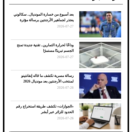
بعد أسبوع من خسارة المونديال.. سكالوني
ضعف تبريد مكيف السيارة عند الوقوف.. أشهر
يعتذر لجماهير الأرجنتين برسالة مؤثرة
الأسباب والحلول
2026-07-27
وداعًا لحرارة التمارين.. تقنية جديدة تمنح
الجسم تبريدًا مستمرًا
2026-07-27
رسالة مسربة تكشف ما قاله إنفانتينو
لمنتخب الأرجنتين بعد مونديال 2026
2026-07-26
7 نصائح لاختيار لون البنطلون المناسب للقميص
«الجوازات» تكشف طريقة استخراج رقم
الأسود
الحدود للزائر عبر أبشر
2026-07-26