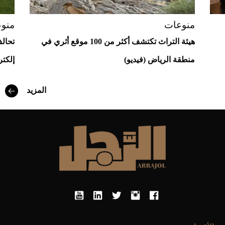
منوعات
منو
هيئة التراث تكتشف أكثر من 100 موقع أثري في
تحال
منطقة الرياض (فيديو)
إلكت
المزيد
أفضل تدريج للشعر الطويل لإطلالة جريئة وعصرية