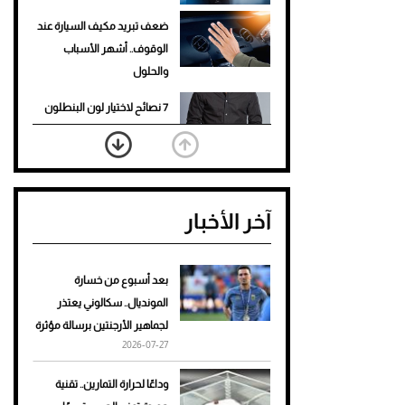
ضعف تبريد مكيف السيارة عند
الوقوف.. أشهر الأسباب
والحلول
7 نصائح لاختيار لون البنطلون
المناسب للقميص الأسود
نرى المستقبل من خلال
تصميماتنا.. كيف حجزت 1886
آخر الأخبار
مكانها في عالم الأزياء؟
أغلى 10 عطور في العالم للرجال
تمنحك فخامة استثنائية
بعد أسبوع من خسارة
المونديال.. سكالوني يعتذر
Aston Martin Valiant: على
لجماهير الأرجنتين برسالة مؤثرة
هوى الأبطال
2026-07-27
أفضل تدريج للشعر الطويل
وداعًا لحرارة التمارين.. تقنية
لإطلالة جريئة وعصرية