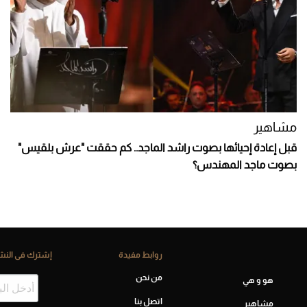
مشاهير
قبل إعادة إحيائها بصوت راشد الماجد.. كم حققت "عرش بلقيس"
بصوت ماجد المهندس؟
روابط مفيدة
إشترك فى النشر
من نحن
هو و هي
اتصل بنا
مشاهير