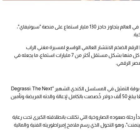
التاريخ رسميًا كأول فنان في العالم يتجاوز حاجز 130 مليار استماع على منصة "سبوتيفاي"،
ية.
لرقم الضخم الانتشار العالمي الواسع لمسيرة مغني الراب
التورونتي، حيث يمتلك وحده خمسة ألبومات حقق كل منها بشكل مستقل أكثر من 7 مليارات استماع، ما يجعله في
عصر الرقمي.
غراهام مسيرته المهنية من بوابة التمثيل في المسلسل الكندي الشهير "Degrassi: The Next
Generation"، حيث كان يتقاضى راتبًا سنويًا متواضعًا يبلغ 50 ألف دولار خُصصت بالكامل لإعالة والدته المريضة وتأمين
سيقى، لتبدأ رحلة صعوده الصاروخية التي تكللت بانطلاقته الكبرى تحت رعاية
"يونغ ماني إنترتينمنت"، وهو التحول الذي رسم ملامح إمبراطوريته الفنية والمالية