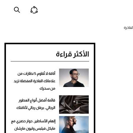
الأكثر قراءة
أناقة لا تُقاوم: 5 نظارات من
علاماتك الفاخرة المفضلة تزيد
من سحرك
قائمة أفضل أنواع العطور
الرجالي.. برفان رجالي لأناقتك
إلهام الأساطير.. حوار حصري مع
مايكل فيلبس وليون مارشان