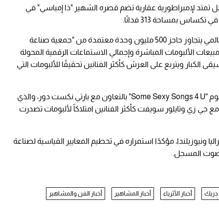
ل تمتد لإمبراطورية عقارية تضم قصره الشهير "ذا إمباسي" في
وبحلول أبريل 2025، دخل دريك التاريخ كأول فنان عالمي يتجاوز حاجز 500 مليون وحدة معتمدة من "جمعية صناعة
بيعات الألبومات المباشرة وإجمالي الاستماعات الرقمية المحولة
ى الكبار ويتربع على العرش كأكثر الفنانين تحقيقًا للألبومات التي
وفي عام 2025، واصل دريك زخمه الفني بإطلاق ألبوم "Some Sexy Songs 4 U" بالتعاون مع بارتي نكست دور، والذي
مع جي زي وتايلور سويفت كأكثر الفنانين امتلاكاً لألبومات تصدرت
 الغنائية "Anita Max Win" في أستراليا ونيوزيلندا، مؤكدًا استمراره في تحطيم المعايير القياسية لصناعة
الصوت المسجل.
دريك
أخبار الأثرياء
أخبار المشاهير
أخبار الفن والمشاهير