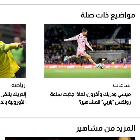
مواضيع ذات صلة
ساعات
رياضة
ميسي ودريك وآخرون: لماذا جذبت ساعة
إندريك يتلقى
رولكس "باربي" المشاهير؟
الأوروبية بال
المزيد من مشاهير