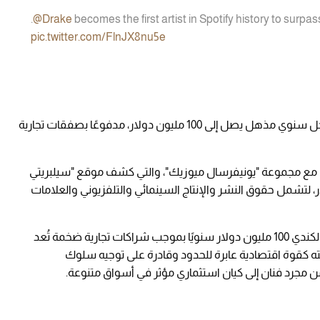
.
@Drake
becomes the first artist in Spotify history to surpass
pic.twitter.com/FlnJX8nu5e
واليوم، تبلغ ثروته الصافية 400 مليون دولار، مع دخل سنوي مذهل يصل إلى 100 مليون دولار، مدفوعًا بصفقات تجارية
ى مع مجموعة "يونيفرسال ميوزيك"، والتي كشف موقع "سيلبريتي
ز قيمتها حاجز 400 مليون دولار، لتشمل حقوق النشر والإنتاج السينمائي والتلفزيوني والعلامات
بالتوازي مع نجاحه الفني الاستثنائي، يتقاضى النجم الكندي 100 مليون دولار سنويًا بموجب شراكات تجارية ضخمة تُعد
انته كقوة اقتصادية عابرة للحدود وقادرة على توجيه سلوك
من مجرد فنان إلى كيان استثماري مؤثر في أسواق متنوعة.