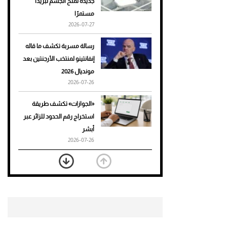
جديدة تمنح الجسم تبريدًا
مستمرًا
أحذية Mary Jane: ترف وأناقة
2026-07-27
للرجال
رسالة مسربة تكشف ما قاله
إنفانتينو لمنتخب الأرجنتين بعد
مونديال 2026
2026-07-26
«الجوازات» تكشف طريقة
استخراج رقم الحدود للزائر عبر
أبشر
2026-07-26
بعد 7 أشهر من تعرضه لحادث
مروع.. جوشوا يفوز على برينغا
بـ"الضربة القاضية" (فيديو)
2026-07-26
موعد صرف حساب المواطن