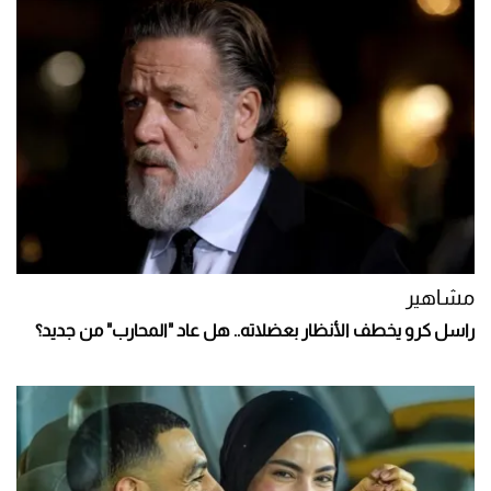
مشاهير
راسل كرو يخطف الأنظار بعضلاته.. هل عاد "المحارب" من جديد؟