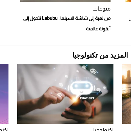
أغلى 10 عطور في العالم للرجال تمنحك فخامة
استثنائية
منوعات
ش
من لعبة إلى شاشة السينما.. Labubu تتحول إلى
أيقونة عالمية
المزيد من تكنولوجيا
Aston Martin Valiant: على هوى الأبطال
تكنولوجيا
تكنو