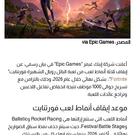
المصدر: via Epic Games
أعلنت شركة إيبك غيمز "Epic Games" في بيان رسمي، عن
إيقاف ثلاثة أنماط لعب من لعبة الباتل رويال الشهيرة فورتنايت"
Fortnite
"، بشكل نهائي خلال عام 2026، وذلك بالتزامن مع
تسريح حوالي 1000 موظف نتيجة انخفاض تفاعل اللاعبين
وتراجع عائدات اللعبة.
موعد إيقاف أنماط لعب فورتنايت
أنماط اللعب التي ستتم إزالتها هي Rocket Racing وBallistic
وFestival Battle Stage، حيث سيتم حذف نمط سباق الصواريخ
نهائيًا في أكتوبر 2026، بينما سيتم إنهاء كل من باليستيك