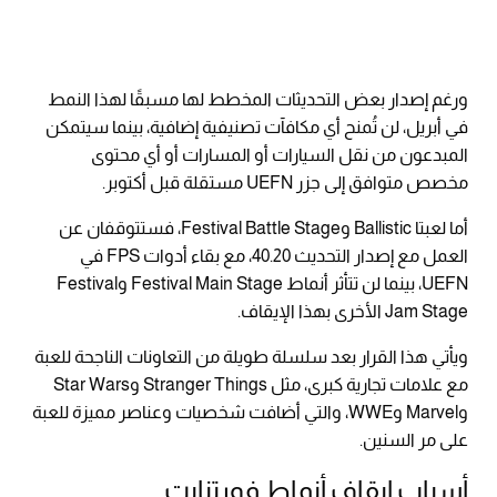
ورغم إصدار بعض التحديثات المخطط لها مسبقًا لهذا النمط
في أبريل، لن تُمنح أي مكافآت تصنيفية إضافية، بينما سيتمكن
المبدعون من نقل السيارات أو المسارات أو أي محتوى
مخصص متوافق إلى جزر UEFN مستقلة قبل أكتوبر.
أما لعبتا Ballistic وFestival Battle Stage، فستتوقفان عن
العمل مع إصدار التحديث 40.20، مع بقاء أدوات FPS في
UEFN، بينما لن تتأثر أنماط Festival Main Stage وFestival
Jam Stage الأخرى بهذا الإيقاف.
ويأتي هذا القرار بعد سلسلة طويلة من التعاونات الناجحة للعبة
مع علامات تجارية كبرى، مثل Stranger Things وStar Wars
وMarvel وWWE، والتي أضافت شخصيات وعناصر مميزة للعبة
على مر السنين.
أسباب إيقاف أنماط فورتنايت