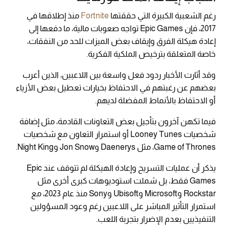
رغم الشعبية الكبيرة التي حققتها
Fortnite
منذ إطلاقها في
2017، فإن Epic Games تواجه صعوبات مالية، ما دفعها إلى
إعادة هيكلة الفرق وإيقاف بعض الميزات للحد من النفقات،
خاصة المتعلقة بترخيص الملكية الفكرية.
وقد أثارت الأخبار ردود فعل واسعة بين اللاعبين، الذين أعرب
بعضهم عن رغبتهم في الاحتفاظ بخيارات تعطيل بعض الأزياء
أو الاحتفاظ بالأنماط المفضلة لديهم.
فيما تكهن آخرون بتأجيل بعض التعاونات القادمة، مثل إضافة
شخصيات Looney Tunes أو استمرار التعاون مع شخصيات
Game of Thrones، مثل Daenerys وJon Snow وNight King.
يذكر أن عمليات التسريح وإعادة الهيكلة لم تتوقف عند Epic
Games فقط، بل شملت استوديوهات كبرى أخرى مثل
Rockstar وMicrosoft وUbisoft وSony منذ عام 2023، مع
استمرار التأثير المباشر على اللاعبين رغم وعود المسؤولين
التنفيذيين بعدم الإضرار بتجربة اللعب.