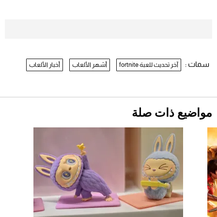
2026-07-26
موعد صرف حساب المواطن لشهر
أغسطس 2026
2026-07-25
سمات :
آخر تحديث للعبة fortnite
أشهر الألعاب
أخبار الألعاب
نرى المستقبل من خلال تصميماتنا.. كيف حجزت
1886 مكانها في عالم الأزياء؟
أقصر يوم في 2026 يقترب.. ماذا يحدث في
دوران الأرض؟
2026-07-25
مواضيع ذات صلة
قبل ليلة النزال.. اكتمال وزن أبطال "The
Comeback" في جدة (فيديو)
2026-07-25
"بوجاتي ميسترال" الاستثنائية للبيع في مزاد
مونتيري
2026-07-23