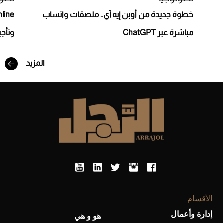
خطوة جديدة من أوبن إيه آي.. ملصقات واتساب
مباشرة عبر ChatGPT
وتأجي
المزيد
أفضل تدريج للشعر الطويل لإطلالة جريئة وعصرية
الأقسام
إدارة وأعمال
هو و هي
أحذية Mary Jane: ترف وأناقة للرجال