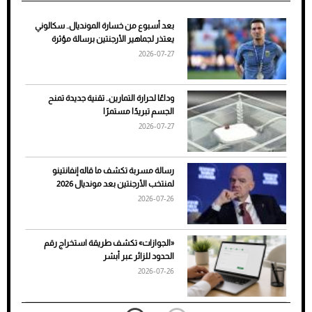
بعد أسبوع من خسارة المونديال.. سكالوني
ضعف تبريد مكيف السيارة عند الوقوف.. أشهر
يعتذر لجماهير الأرجنتين برسالة مؤثرة
الأسباب والحلول
2026-07-27
وداعًا لحرارة التمارين.. تقنية جديدة تمنح
الجسم تبريدًا مستمرًا
2026-07-27
رسالة مسربة تكشف ما قاله إنفانتينو
لمنتخب الأرجنتين بعد مونديال 2026
2026-07-26
7 نصائح لاختيار لون البنطلون المناسب للقميص
«الجوازات» تكشف طريقة استخراج رقم
الأسود
الحدود للزائر عبر أبشر
2026-07-26