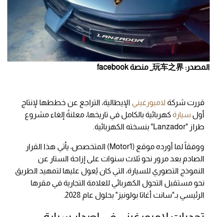
المصدر: 玩车之界_ منصة facebook
قررت شركة
لامبورغيني
الإيطالية، التراجع عن خططها لإنتاج
أول
سيارة
كهربائية بالكامل في تاريخها، معلنةً إلغاء مشروع
طراز "Lanzador" بنسخته الكهربائية.
ووفقاً لما أورده موقع (Motor1) المتخصص، يأتي هذا القرار
الصادم بعد مرور نحو ثلاث سنوات على إزاحة الستار عن
النموذج التصوري للسيارة، التي كان يُعول عليها لتمهيد الطريق
نحو مستقبل التحول الكهربائي للعلامة التجارية في مقرها
الرئيسي بـ"سانت أغاتا بولونيز" بحلول عام 2028.
تحديات لامبورغيني في إصدار سيارة