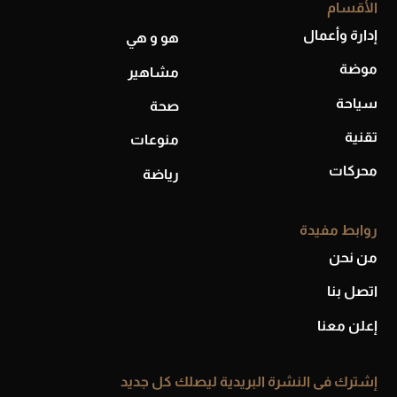
الأقسام
أحذية Mary Jane: ترف وأناقة للرجال
إدارة وأعمال
هو و هي
موضة
مشاهير
سياحة
صحة
تقنية
منوعات
محركات
رياضة
روابط مفيدة
من نحن
اتصل بنا
إعلن معنا
إشترك فى النشرة البريدية ليصلك كل جديد