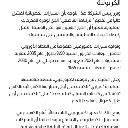
الكربونية
وبرر رئيس الشركة هذا التوجه بأن السيارات الكهربائية تفشل
حالياً في تقديم "الارتباط العاطفي" الذي توفره المحركات
التقليدية، معتبراً أن الخيار الهجين هو الحل الوسط الأمثل
لإرضاء الجهات التنظيمية والمشترين على حد سواء.
وتواجه سيارات لامبورغيني ضغوطاً من الاتحاد الأوروبي
لخفض انبعاثات الكربون بنسبة 90% بحلول عام 2035 مقارنة
بمستويات عام 2021، مع وجود هدف مرحلي في عام 2030
لخفض الانبعاثات بنسبة 55%.
وعلى النقيض من موقف لامبورغيني، تستعد منافستها
التقليدية "فيراري" للكشف عن أولى سياراتها الكهربائية بالكامل
"Luce" في 25 مايو المقبل، كما تخطط "بنتلي" للكشف عن أول
طراز كهربائي لها هذا العام.
ومع ذلك، لا تغلق لامبورغيني الباب نهائياً أمام الكهرباء في
المستقبل، لكنها ترفض الاندفاع نحوها طالما أن المحركات
الهجينة قادرة على الامتثال للوائح البيئية الصارمة وتحقيق