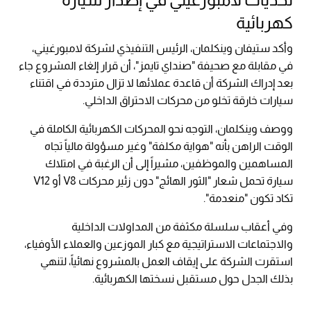
كهربائية
وأكد ستيفان وينكلمان، الرئيس التنفيذي لشركة لامبورغيني،
في مقابلة مع صحيفة "صنداي تايمز"، أن قرار إلغاء المشروع جاء
بعد إدراك الشركة أن قاعدة عملائها لا تزال مترددة في اقتناء
سيارات خارقة تخلو من محركات الاحتراق الداخلي.
ووصف وينكلمان، التوجه نحو المحركات الكهربائية الكاملة في
الوقت الراهن بأنه "هواية مكلفة" وغير مسؤولة مالياً تجاه
المساهمين والموظفين، مشيراً إلى أن الرغبة في امتلاك
سيارة تحمل شعار "الثور الهائج" دون زئير محركات V8 أو V12
تكاد تكون "منعدمة".
وفي أعقاب سلسلة مكثفة من المداولات الداخلية
والاجتماعات الاستراتيجية مع كبار الموزعين والعملاء الأوفياء،
استقرت الشركة على إيقاف العمل بالمشروع نهائياً، لتنهي
بذلك الجدل حول مستقبل نسختها الكهربائية.