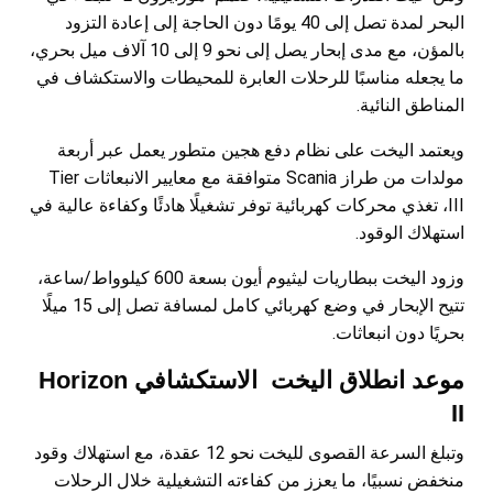
البحر لمدة تصل إلى 40 يومًا دون الحاجة إلى إعادة التزود
بالمؤن، مع مدى إبحار يصل إلى نحو 9 إلى 10 آلاف ميل بحري،
ما يجعله مناسبًا للرحلات العابرة للمحيطات والاستكشاف في
المناطق النائية.
ويعتمد اليخت على نظام دفع هجين متطور يعمل عبر أربعة
مولدات من طراز Scania متوافقة مع معايير الانبعاثات Tier
III، تغذي محركات كهربائية توفر تشغيلًا هادئًا وكفاءة عالية في
استهلاك الوقود.
وزود اليخت ببطاريات ليثيوم أيون بسعة 600 كيلوواط/ساعة،
تتيح الإبحار في وضع كهربائي كامل لمسافة تصل إلى 15 ميلًا
بحريًا دون انبعاثات.
موعد انطلاق اليخت الاستكشافي Horizon
II
وتبلغ السرعة القصوى لليخت نحو 12 عقدة، مع استهلاك وقود
منخفض نسبيًا، ما يعزز من كفاءته التشغيلية خلال الرحلات