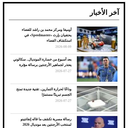
آخر الأخبار
أوميغا ومركز محمد بن راشد للفضاء
ضعف تبريد مكيف السيارة عند الوقوف.. أشهر
يحتفيان بإرث «Speedmaster» في
الأسباب والحلول
استكشاف الفضاء
2026-08-09
بعد أسبوع من خسارة المونديال.. سكالوني
يعتذر لجماهير الأرجنتين برسالة مؤثرة
2026-07-27
وداعًا لحرارة التمارين.. تقنية جديدة تمنح
الجسم تبريدًا مستمرًا
2026-07-27
7 نصائح لاختيار لون البنطلون المناسب للقميص
رسالة مسربة تكشف ما قاله إنفانتينو
الأسود
لمنتخب الأرجنتين بعد مونديال 2026