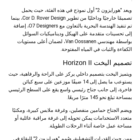
ويعد "هورايزون 2" أول نموذج في هذه الفئة، حيث يحمل
تصميمًا خارجيًا وداخليًا من تطوير Cor D. Rover Design، بينما
تم تنفيذ الهندسة البحرية بالتعاون مع O7 Designers، إضافة
إلى تحسينات متقدمة على الهيكل وديناميكيات السوائل
بواسطة مهندسي Van Oossanen، لضمان أعلى مستويات
الكفاءة والثبات في المياه المفتوحة.
تصميم اليخت Horizon II
ويتميز اليخت بتصميم داخلي يركز على الراحة والرفاهية، حيث
يستوعب ما يصل إلى 14 ضيفًا موزعين على سبع كبائن
فاخرة، إلى جانب جناح رئيسي واسع يقع على السطح الرئيسي
بمساحة تبلغ نحو 145 مترًا مربعًا.
ويضم الجناح حمامين منفصلين، وغرفة ملابس كبيرة، ومكتبًا
متعدد الاستخدامات يمكن تحويله إلى غرفة مراقبة عائلية أو
مساحة عمل خاصة أثناء الرحلات الطويلة.
ومن حيث القدرات التشغيلية، صُمم "هورايزون 2" للبقاء في