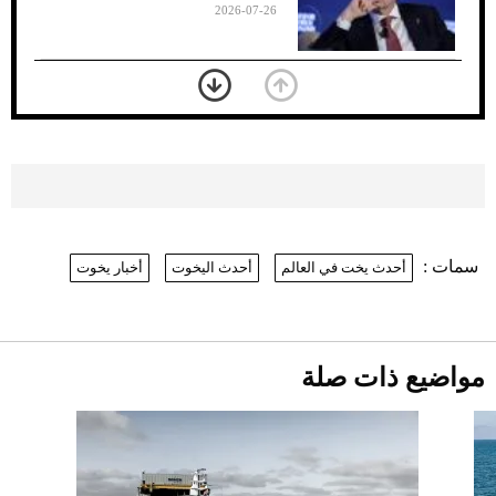
2026-07-26
«الجوازات» تكشف طريقة استخراج رقم
الحدود للزائر عبر أبشر
2026-07-26
بعد 7 أشهر من تعرضه لحادث مروع.. جوشوا
يفوز على برينغا بـ"الضربة القاضية" (فيديو)
2026-07-26
سمات :
أحدث يخت في العالم
أحدث اليخوت
أخبار يخوت
نرى المستقبل من خلال تصميماتنا.. كيف حجزت
1886 مكانها في عالم الأزياء؟
موعد صرف حساب المواطن لشهر
أغسطس 2026
2026-07-25
مواضيع ذات صلة
أقصر يوم في 2026 يقترب.. ماذا يحدث في
دوران الأرض؟
2026-07-25