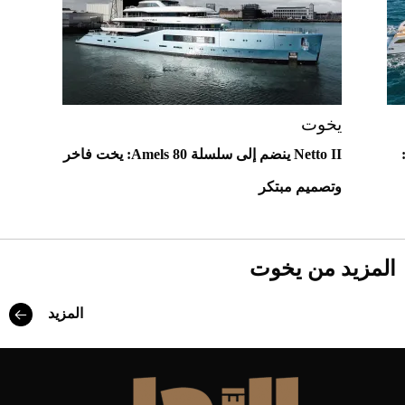
قبل ليلة النزال.. اكتمال وزن أبطال "The
Comeback" في جدة (فيديو)
2026-07-25
أغلى 10 عطور في العالم للرجال تمنحك فخامة
استثنائية
يخوت
سي يكشف عن يخت Talassea 145:
Netto II ينضم إلى سلسلة Amels 80: يخت فاخر
وتصميم مبتكر
المزيد من يخوت
المزيد
Aston Martin Valiant: على هوى الأبطال