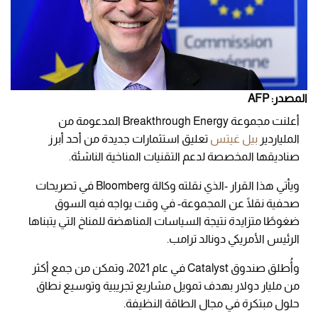
المصدر: AFP
أعلنت مجموعة Breakthrough Energy المدعومة من
الملياردير
بيل غيتس
تعليق استثمارات جديدة من أحد أبرز
صناديقها المخصصة لدعم التقنيات المناخية الناشئة.
ويأتي هذا القرار -الذي نقلته وكالة Bloomberg في تصريحات
صحفية نقلًا عن المجموعة- في وقت يواجه فيه السوق
ضغوطًا متزايدة نتيجة السياسات المناهضة للمناخ التي يتبناها
الرئيس الأمريكي دونالد ترامب.
وأُطلق صندوق Catalyst في عام 2021، وتمكن من جمع أكثر
من مليار دولار بهدف تمويل مشاريع تجريبية وتوسيع نطاق
حلول مبتكرة في مجال الطاقة النظيفة.