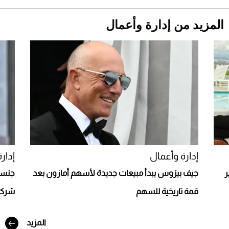
المزيد من إدارة وأعمال
Aston Martin Valiant: على هوى الأبطال
إدارة وأعمال
إدار
بير
جيف بيزوس يبدأ مبيعات جديدة لأسهم أمازون بعد
جنسن
قمة تاريخية للسهم
شركة
أفضل تدريج للشعر الطويل لإطلالة جريئة وعصرية
المزيد