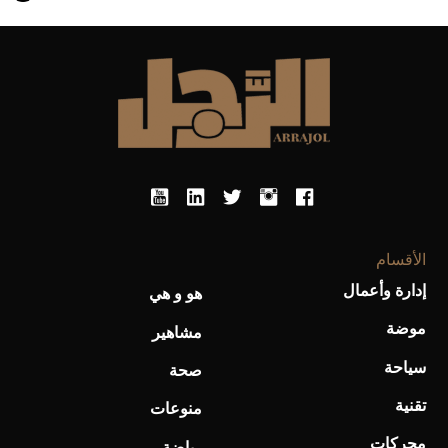
أحذية Mary Jane: ترف وأناقة للرجال
الأقسام
إدارة وأعمال
هو و هي
موضة
مشاهير
سياحة
صحة
تقنية
منوعات
محركات
رياضة