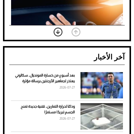
آخر الأخبار
بعد أسبوع من خسارة المونديال.. سكالوني
ضعف تبريد مكيف السيارة عند الوقوف.. أشهر
يعتذر لجماهير الأرجنتين برسالة مؤثرة
الأسباب والحلول
2026-07-27
وداعًا لحرارة التمارين.. تقنية جديدة تمنح
الجسم تبريدًا مستمرًا
2026-07-27