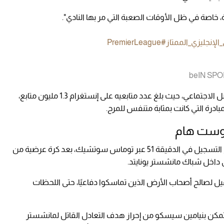
 خاصة في ظل الأوقات الصعبة التي مر بها النادي".
الإنجليزي_الممتاز
#PremierLeague
وأثارت لفتة إيليت انتباه متابعيه على منصات التواصل الاجتماعي، حيث بلغ عدد متابعيه على إنستغرام 1.3 مليون متابع،
ادرة التي كانت بمثابة متنفس للمرح.
 ووست هام
وفي سياق آخر، تمكّن وست هام يونايتد من افتتاح التسجيل في الدقيقة 51 عبر توماس سوتشيك، بعد كرة عرضية من
داخل شباك مانشستر يونايتد.
تميل لصالح أصحاب الأرض الذين تماسكوا دفاعيًا، حتى اللحظات
مكثف، تمكن بنيامين سيسكو من إحراز هدف التعادل القاتل لمانشستر