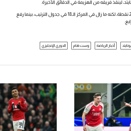
، لينقذ فريقه من الهزيمة في الدقائق الأخيرة.
وبهذه النتيجة، رفع وست هام يونايتد رصيده إلى 24 نقطة، لكنه ما زال في المركز الـ18 في جدول الترتيب، بينما رفع
نايتد
أخبار الرياضة
وست هام
الدوري الإنجليزي