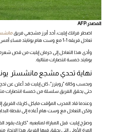
المصدر:AFP
اضطر فرانك إيليت، أحد أبرز مشجعي فريق
مانشستر
تعادل فريقه 1-1 مع وست هام يونايتد مساء أمس الثلاثاء 10 فبراير 2026.
يونايتد خمسة انتصارات متتالية.
نهاية تحدي مشجع مانشستر يوناي
وبحسب وكالة "رويترز"، كان إيليت قد أعلن عن تح
حتى يحقق الفريق سلسلة من خمسة انتصارات متتالي
ولكن التعادل مع وست هام أعاده إلى نقطة البداية
المرة الأولى التي يحقق فيها الفريق هذا الإنجاز منذ 