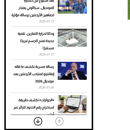
بعد أسبوع من خسارة
المونديال.. سكالوني يعتذر
أحذية Mary Jane: ترف وأناقة
لجماهير الأرجنتين برسالة مؤثرة
للرجال
2026-07-27
وداعًا لحرارة التمارين.. تقنية
جديدة تمنح الجسم تبريدًا
مستمرًا
2026-07-27
رسالة مسربة تكشف ما قاله
إنفانتينو لمنتخب الأرجنتين بعد
مونديال 2026
2026-07-26
«الجوازات» تكشف طريقة
استخراج رقم الحدود للزائر عبر
أبشر
2026-07-26