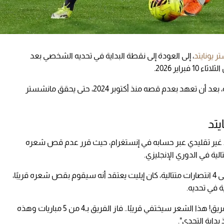
 يونايتد
، إلى العودة إلى نقطة البداية في تحديه الشخصي بعد
وأدى هذا التعادل إلى حرمان إيليت من قص شعره، بعد أن تعهد بعدم قصه منذ أكتوبر 2024، حتى يحقق مانشستر
تد
دٍ غير تقليدي عبر حسابه في إنستغرام، حيث قرر عدم قص شعره
ة في الدوري الإنجليزي.
وعندما قاد المدرب المؤقت مايكل كاريك الفريق إلى 4 انتصارات متتالية، كان إيليت يعتقد أنه سيقوم بقص شعره قريبًا،
 في تحديه.
وصرّح إيليت قبل المباراة لمتابعيه: "كاريك يقود الفريق! هذا الشعر سيختفي قريبًا.. فاز الفريق بـ4 من 5 مباريات وهذه
بداية التحدي".