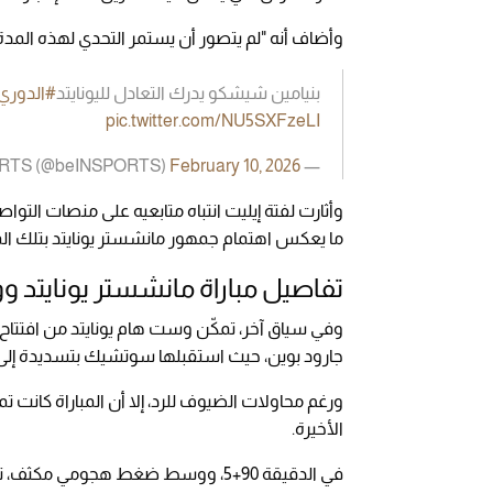
وأضاف أنه "لم يتصور أن يستمر التحدي لهذه المدة،
بنيامين شيشكو يدرك التعادل لليونايتد
#الدوري_
pic.twitter.com/NU5SXFzeLI
February 10, 2026
— beIN SPORTS (@beINSPORTS)
ما يعكس اهتمام جمهور مانشستر يونايتد بتلك المب
تفاصيل مباراة مانشستر يونايتد
جارود بوين، حيث استقبلها سوتشيك بتسديدة إلى 
ورغم محاولات الضيوف للرد، إلا أن المباراة كانت 
الأخيرة.
في الدقيقة 90+5، ووسط ضغط هجومي 