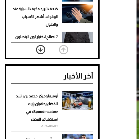
ضعف تبريد مكيف السيارة عند
الوقوف.. أشهر الأسباب
والحلول
7 نصائح لاختيار لون البنطلون
المناسب للقميص الأسود
نرى المستقبل من خلال
تصميماتنا.. كيف حجزت 1886
آخر الأخبار
مكانها في عالم الأزياء؟
أغلى 10 عطور في العالم للرجال
تمنحك فخامة استثنائية
أوميغا ومركز محمد بن راشد
للفضاء يحتفيان بإرث
Aston Martin Valiant: على
«Speedmaster» في
هوى الأبطال
استكشاف الفضاء
2026-08-09
أفضل تدريج للشعر الطويل
لإطلالة جريئة وعصرية