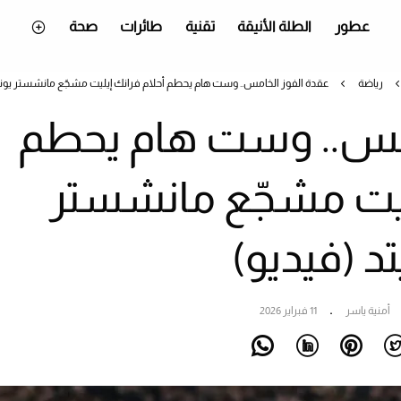
عطور
الطلة الأنيقة
تقنية
طائرات
صحة
رياضة
عقدة الفوز الخامس.. وست هام يحطم أحلام فرانك إيليت مشجّع مانشستر يوناي
امس.. وست هام يحطم
يليت مشجّع مانشستر
تد (فيديو)
أمنية ياسر
11 فبراير 2026