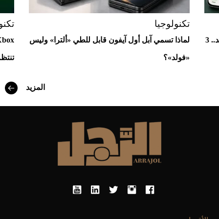
تكنولوجيا
تكنو
واتساب يختبر واجهات جديدة لمستخدمي أندرويد.. 3
لماذا تسمي آبل أول آيفون قابل للطي «ألترا» وليس
«فولد»؟
تنتظ
المزيد
أفضل تدريج للشعر الطويل لإطلالة جريئة وعصرية