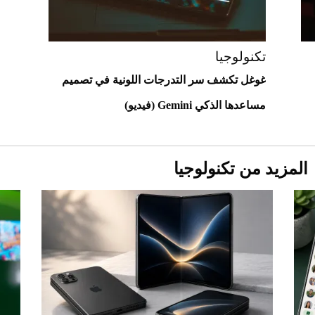
مزاد مونتيري
2026-07-23
أغلى 10 عطور في العالم للرجال تمنحك فخامة
استثنائية
تكنولوجيا
غوغل تكشف سر التدرجات اللونية في تصميم
مساعدها الذكي Gemini (فيديو)
المزيد من تكنولوجيا
Aston Martin Valiant: على هوى الأبطال