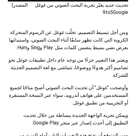
تحديث جديد يغيّر تجربة البحث الصوتي من غوغل المصدر|
9to5Google
ومن أجل تبسيط التصميم، تخلّت غوغل عن الرسوم المتحركة
الكروية التي كانت تظهر سابقًا أثناء البحث الصوتي، واستبدلتها
بعرض نصي بسيط يتضمن كلمات مثل: Play وSing وHum.
ويعتبر هذا التغيير جزءًا من توجه عام داخل تطبيقات غوغل نحو
تصاميم أكثر هدوءًا ووضوحًا، تتماشى مع لغة التصميم الحديثة
للشركة.
وأوضحت "غوغل" أن تحديث البحث الصوتي أصبح متاحًا لجميع
المستخدمين على هواتف أندرويد، سواء عبر النسخة المستقرة
أو التجريبية من تطبيق غوغل.
ويمكن تجربة الواجهة الجديدة ببساطة من خلال تحديث
التطبيق إلى أحدث إصدار عبر متجر Google Play.
ومن المتوقع أن تفتح هذه التغييرات الباب أمام المزيد من