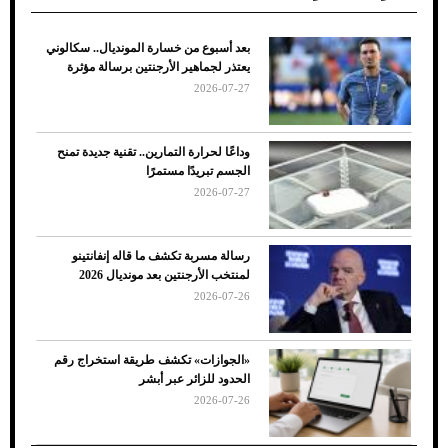
بعد أسبوع من خسارة المونديال.. سكالوني
ضعف تبريد مكيف السيارة عند الوقوف.. أشهر
يعتذر لجماهير الأرجنتين برسالة مؤثرة
الأسباب والحلول
2026-07-27
وداعًا لحرارة التمارين.. تقنية جديدة تمنح
الجسم تبريدًا مستمرًا
2026-07-27
رسالة مسربة تكشف ما قاله إنفانتينو
لمنتخب الأرجنتين بعد مونديال 2026
2026-07-26
7 نصائح لاختيار لون البنطلون المناسب للقميص
«الجوازات» تكشف طريقة استخراج رقم
الأسود
الحدود للزائر عبر أبشر
2026-07-26