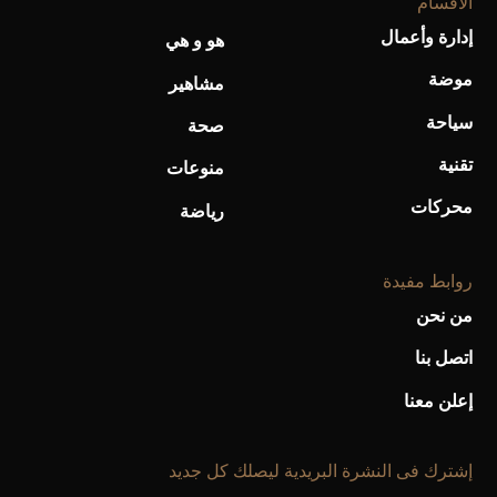
الأقسام
إدارة وأعمال
هو و هي
أحذية Mary Jane: ترف وأناقة للرجال
موضة
مشاهير
سياحة
صحة
تقنية
منوعات
محركات
رياضة
روابط مفيدة
من نحن
اتصل بنا
إعلن معنا
إشترك فى النشرة البريدية ليصلك كل جديد