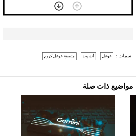
بعد 7 أشهر من تعرضه لحادث مروع.. جوشوا
يفوز على برينغا بـ"الضربة القاضية" (فيديو)
2026-07-26
موعد صرف حساب المواطن لشهر
أغسطس 2026
2026-07-25
سمات :
غوغل
أندرويد
متصفح غوغل كروم
نرى المستقبل من خلال تصميماتنا.. كيف حجزت
1886 مكانها في عالم الأزياء؟
أقصر يوم في 2026 يقترب.. ماذا يحدث في
دوران الأرض؟
2026-07-25
مواضيع ذات صلة
قبل ليلة النزال.. اكتمال وزن أبطال "The
Comeback" في جدة (فيديو)
2026-07-25
"بوجاتي ميسترال" الاستثنائية للبيع في