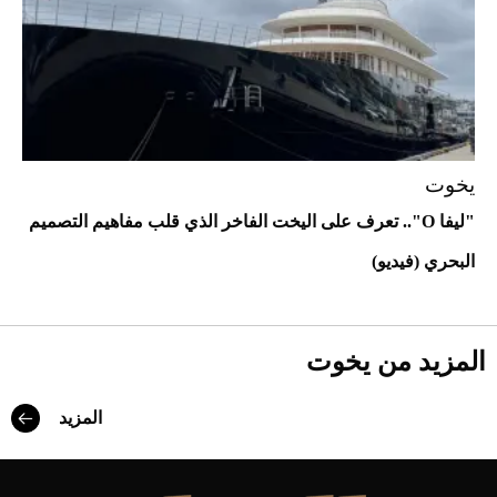
يخوت
"ليفا O".. تعرف على اليخت الفاخر الذي قلب مفاهيم التصميم
البحري (فيديو)
أحذية Mary Jane: ترف وأناقة للرجال
المزيد من يخوت
المزيد