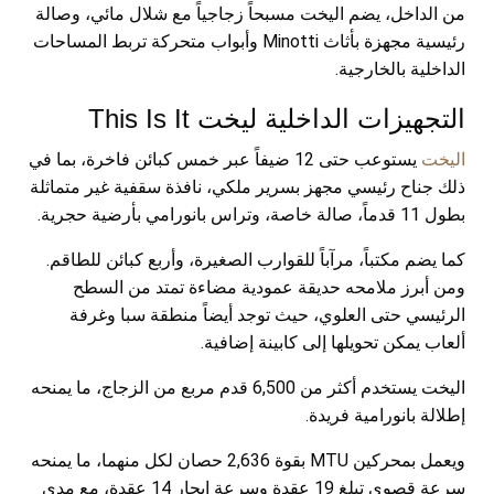
من الداخل، يضم اليخت مسبحاً زجاجياً مع شلال مائي، وصالة
رئيسية مجهزة بأثاث Minotti وأبواب متحركة تربط المساحات
الداخلية بالخارجية.
التجهيزات الداخلية ليخت This Is It
اليخت
يستوعب حتى 12 ضيفاً عبر خمس كبائن فاخرة، بما في
ذلك جناح رئيسي مجهز بسرير ملكي، نافذة سقفية غير متماثلة
بطول 11 قدماً، صالة خاصة، وتراس بانورامي بأرضية حجرية.
كما يضم مكتباً، مرآباً للقوارب الصغيرة، وأربع كبائن للطاقم.
ومن أبرز ملامحه حديقة عمودية مضاءة تمتد من السطح
الرئيسي حتى العلوي، حيث توجد أيضاً منطقة سبا وغرفة
ألعاب يمكن تحويلها إلى كابينة إضافية.
اليخت يستخدم أكثر من 6,500 قدم مربع من الزجاج، ما يمنحه
إطلالة بانورامية فريدة.
ويعمل بمحركين MTU بقوة 2,636 حصان لكل منهما، ما يمنحه
سرعة قصوى تبلغ 19 عقدة وسرعة إبحار 14 عقدة، مع مدى