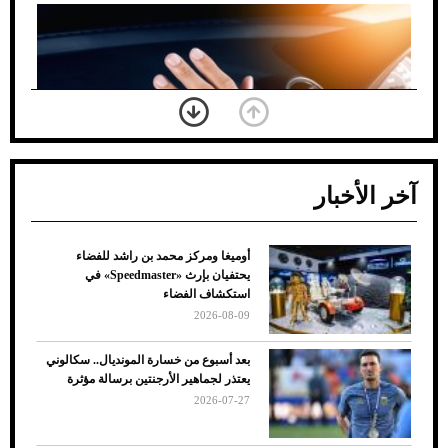
آخر الأخبار
أوميغا ومركز محمد بن راشد للفضاء
ضعف تبريد مكيف السيارة عند الوقوف.. أشهر
يحتفيان بإرث «Speedmaster» في
الأسباب والحلول
استكشاف الفضاء
2026-08-09
بعد أسبوع من خسارة المونديال.. سكالوني
يعتذر لجماهير الأرجنتين برسالة مؤثرة
2026-07-27