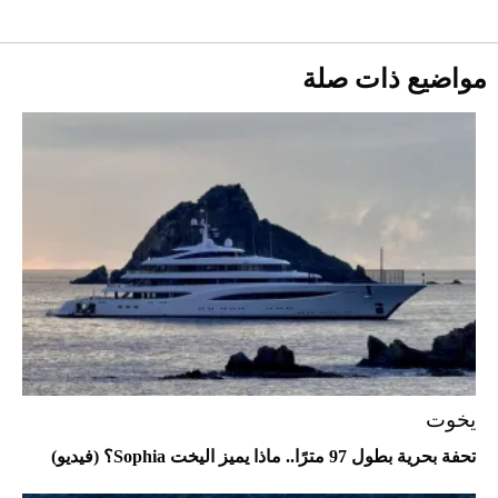
أغسطس 2026
2026-07-25
مواضيع ذات صلة
أقصر يوم في 2026 يقترب.. ماذا يحدث في
دوران الأرض؟
2026-07-25
قبل ليلة النزال.. اكتمال وزن أبطال "The
Comeback" في جدة (فيديو)
2026-07-25
أغلى 10 عطور في العالم للرجال تمنحك فخامة
استثنائية
يخوت
تحفة بحرية بطول 97 مترًا.. ماذا يميز اليخت Sophia؟ (فيديو)