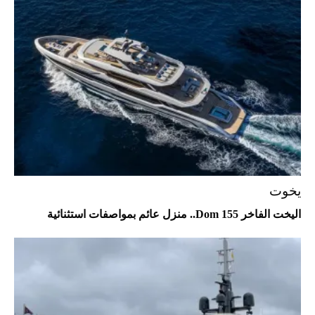
Aston Martin Valiant: على هوى الأبطال
يخوت
اليخت الفاخر Dom 155.. منزل عائم بمواصفات استثنائية
أفضل تدريج للشعر الطويل لإطلالة جريئة وعصرية