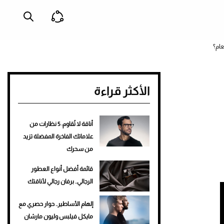
الأكثر قراءة
أناقة لا تُقاوم: 5 نظارات من
علاماتك الفاخرة المفضلة تزيد
من سحرك
قائمة أفضل أنواع العطور
الرجالي.. برفان رجالي لأناقتك
إلهام الأساطير.. حوار حصري مع
مايكل فيلبس وليون مارشان