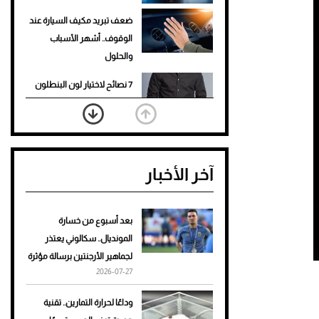
ضعف تبريد مكيف السيارة عند
الوقوف.. أشهر الأسباب
والحلول
7 نصائح لاختيار لون البنطلون
المناسب للقميص الأسود
نرى المستقبل من خلال
تصميماتنا.. كيف حجزت 1886
آخر الأخبار
مكانها في عالم الأزياء؟
أغلى 10 عطور في العالم للرجال
تمنحك فخامة استثنائية
بعد أسبوع من خسارة
المونديال.. سكالوني يعتذر
Aston Martin Valiant: على
لجماهير الأرجنتين برسالة مؤثرة
هوى الأبطال
2026-07-27
أفضل تدريج للشعر الطويل
وداعًا لحرارة التمارين.. تقنية
لإطلالة جريئة وعصرية