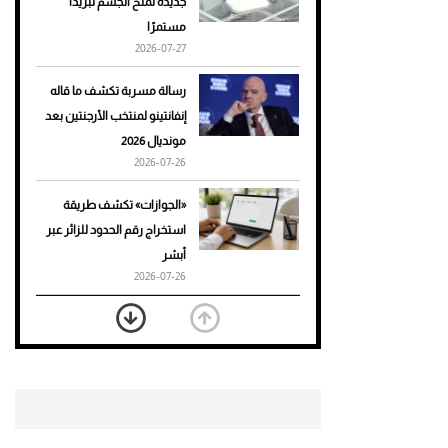
جديدة تمنح الجسم تبريدًا
مستمرًا
أحذية Mary Jane: ترف وأناقة
2026-07-27
للرجال
رسالة مسربة تكشف ما قاله
إنفانتينو لمنتخب الأرجنتين بعد
مونديال 2026
2026-07-26
«الجوازات» تكشف طريقة
استخراج رقم الحدود للزائر عبر
أبشر
2026-07-26
بعد 7 أشهر من تعرضه لحادث
مروع.. جوشوا يفوز على برينغا
بـ"الضربة القاضية" (فيديو)
2026-07-26
موعد صرف حساب المواطن