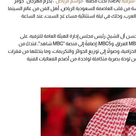
 للترفيه
(GEA) تحت مظلة "
موسم الرياض
"، يكرّم مهرجان "جوائز
JOY) في نسخته السادسة من قلب العاصمة السعودية الرياض، أهل الفن من عالم السينما
العرب، وذلك في ليلة استثنائية مساء غدٍ السبت، عند الساعة
سن آل الشيخ، رئيس مجلس إدارة الهيئة العامة للترفيه، على
الهواء مباشرة عبر قنوات MBC1، وMBC مصر، وMBC العراق، وMBC5، إضافةً إلى منصة "MBC شاهد"، ابتداءً من
امية، وصولاً إلى توزيع الجوائز والتكريمات، وما يتخللها من فقرات
لوحة بصرية متكاملة لواحدة من أضخم الفعاليات الفنية