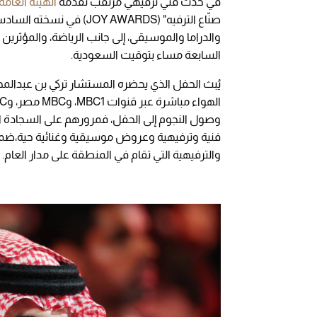
في حدث فني ترفيهي مُرتقب تقدّمه
الهيئة العامة
صنّاع الترفيه" ( AWARDS
والدراما والموسيقى، إلى جانب الرياضة، والمؤثرين 
السابعة مساء بتوقيت السعودية.
يُبث الحفل الذي يحضره المستشار تركي بن عبدالمح
وصول النجوم إلى الحفل، فمرورهم على السجادة الخز
فنية وترفيهية وعروض موسيقية وغنائية حية،ضمن 
والترفيهية التي تقام في المنطقة على مدار العام.