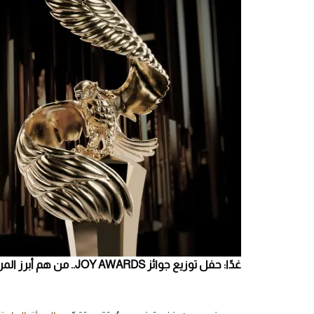
غدًا: حفل توزيع جوائز JOY AWARDS.. من هم أبرز المرشحين لهذا العام؟ - المصدر: joyawards_ منصة instagram