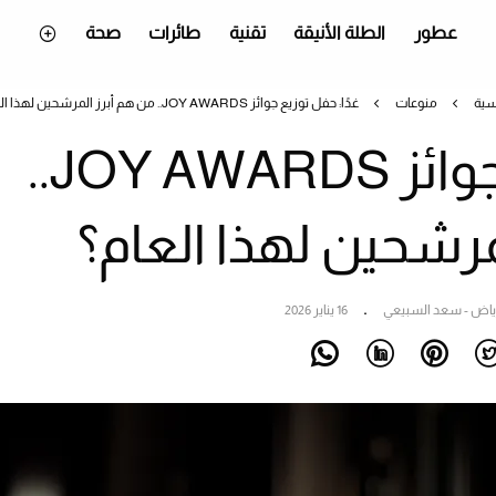
عطور
الطلة الأنيقة
تقنية
طائرات
صحة
سية
منوعات
غدًا: حفل توزيع جوائز JOY AWARDS.. من هم أبرز المرشحين لهذا العام؟
غدًا: حفل توزيع جوائز JOY AWARDS..
مرشحين لهذا العام؟
رياض - سعد السبيعي
16 يناير 2026