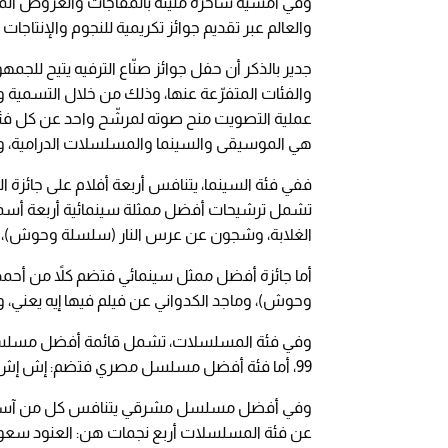
وفي أمسية ساحرة مليئة بالمفاجآت والعروض المذه
والعالم عبر تقديم جوائز تكريمية للنجوم والإنتاجات 
جدير بالذكر أن حفل جوائز صنّاع الترفيه يتيح للج
عملية التصويت منح صوته لمرشّح واحد عن كل فئ
هي الموسيقى والسينما والمسلسلات الدرامية، وال
ففي فئة السينما، يتنافس أربعة أفلام على جائزة 
الغلابة، وشجون عن عرس النار (سلسلة وحوش)، و
وحوش)، وماجد الكدواني عن فيلم فيها إيه يعني، 
وفي فئة المسلسلات، تشمل قائمة أفضل مسلسل
99، أما فئة أفضل مسلسل مصري فتضم: إش إش وأشغال شقّة جدًا وعايشة الدور ولام شمسية.
وفي أفضل مسلسل مشرقي يتنافس كل من آسر و
عن فئة المسلسلات أربع نجمات هن: العنود سعود 