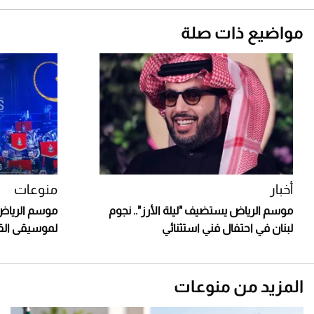
مواضيع ذات صلة
أخبار
منوعات
موسم الرياض يستضيف "ليلة الأرز".. نجوم
موسم الرياض 
لبنان في احتفال فني استثنائي
لموسيقى القوا
المزيد من منوعات