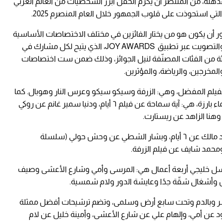
لة، من المنتظر أن يكرّم الحفل أبرز الشخصيات من العالم العربي
التي استحوذت على قلوب الجمهور خلال العام المنصرم 2025.
مهور أن يكون هو من يختار الفائزين في مختلف الاختصاصات الأساسية
والفئات المتفرّعة عنها، وذلك من خلال التسمية والتصويت عبر تطبيق JOY AWARDS، الذي يتيح لكل مشارك في
ة من الفئات المصنّفة لنيل الجوائز، وذلك ضمن ست اختصاصات
مخرجين، والرياضة، والمؤثرين.
الفيلم المفضل، وهي: الزرفة وسيكو سيكو وعرس النار وهوبال. كما
تشمل ترشيحات أفضل ممثلة سينمائية أربعة أسماء بارزة، هي: آية سماحة عن فيلم ٦ أيام، ودنيا سمير غانم عن روكي
هنا الزاهد عن ريستارت.
أما جائزة أفضل ممثل سينمائي فتضم كلاً من أحمد مالك عن ٦ أيام، وبشار الشطي عن وحش حولي (سلسلة
ومحمد شايف عن فيلم الزرفة.
 خليجي أربعة أعمال هي: المرسى وأمي وشارع الأعشى وصيف
بالدم وتحت سابع أرض وسلمى، وتضم ترشيحات أفضل ممثلة
عن أمي، وإلهام علي عن شارع الأعشى، وأمينة خليل عن لام