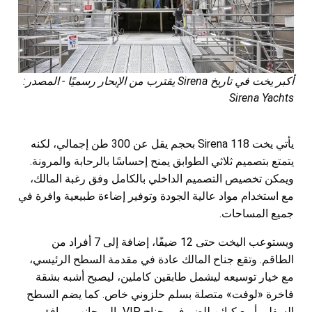
أكبر يخت في تاريخ Sirena يقترب من الإبحار رسميًا - المصدر:
Sirena Yachts
يأتي يخت Sirena 118 بحجم يقل عن 300 طن إجمالي، لكنه
يتمتع بتصميم ثلاثي الطوابق يمنح إحساسًا بالرحابة والمرونة.
ويمكن تخصيص التصميم الداخلي بالكامل وفق رغبة المالك،
مع استخدام مواد عالية الجودة وتوفير إضاءة طبيعية وافرة في
جميع المساحات.
ويستوعب اليخت حتى 12 ضيفًا، إضافة إلى 7 أفراد من
الطاقم. وتقع جناح المالك عادة في مقدمة السطح الرئيسي،
مع خيار توسيعه ليشمل طابقين كاملين، ليصبح أشبه بشقة
فاخرة «لوفت» متصلة بسلم حلزوني خاص. كما يضم السطح
السفلي أربع كبائن للضيوف وجناح VIP، إلى جانب مرافق