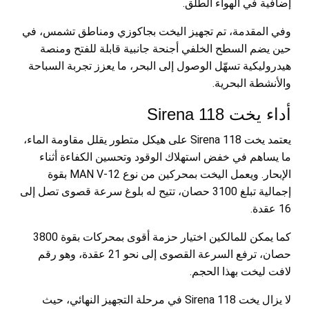
إضافية في الهواء الطلق.
وفي المقدمة، تم تجهيز اليخت بجاكوزي ومناطق تشمس، في
حين يضم السطح الخلفي أجنحة جانبية قابلة للفتح ومنصة
هيدروليكية تسهّل الوصول إلى البحر، ما يعزز تجربة السباحة
والأنشطة البحرية.
أداء يخت Sirena 118
يعتمد يخت Sirena 118 على هيكل متطور يقلل مقاومة الماء،
ما يساهم في خفض استهلاك الوقود وتحسين الكفاءة أثناء
الإبحار. ويعمل اليخت بمحركين من نوع MAN V-12 بقوة
إجمالية تبلغ 3100 حصان، تتيح له بلوغ سرعة قصوى تصل إلى
16 عقدة.
كما يمكن للمالكين اختيار حزمة أقوى بمحركات بقوة 3800
حصان، ترفع السرعة القصوى إلى نحو 21 عقدة، وهو رقم
لافت ليخت بهذا الحجم.
لا يزال يخت Sirena 118 في مرحلة التجهيز النهائي، حيث