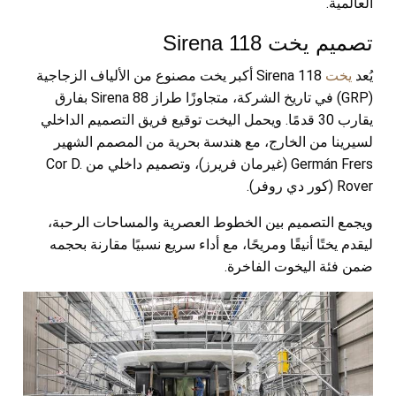
العالمية.
تصميم يخت Sirena 118
يُعد
يخت
Sirena 118 أكبر يخت مصنوع من الألياف الزجاجية
(GRP) في تاريخ الشركة، متجاوزًا طراز Sirena 88 بفارق
يقارب 30 قدمًا. ويحمل اليخت توقيع فريق التصميم الداخلي
لسيرينا من الخارج، مع هندسة بحرية من المصمم الشهير
Germán Frers (غيرمان فريرز)، وتصميم داخلي من Cor D.
Rover (كور دي روفر).
ويجمع التصميم بين الخطوط العصرية والمساحات الرحبة،
ليقدم يختًا أنيقًا ومريحًا، مع أداء سريع نسبيًا مقارنة بحجمه
ضمن فئة اليخوت الفاخرة.