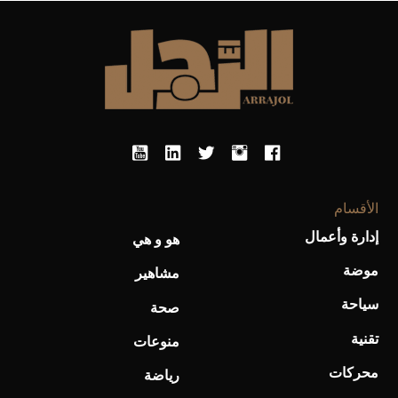
Aston Martin Valiant: على هوى الأبطال
الأقسام
إدارة وأعمال
هو و هي
موضة
مشاهير
أفضل تدريج للشعر الطويل لإطلالة جريئة وعصرية
سياحة
صحة
تقنية
منوعات
محركات
رياضة