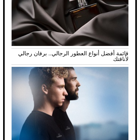
قائمة أفضل أنواع العطور الرجالي.. برفان رجالي
لأناقتك