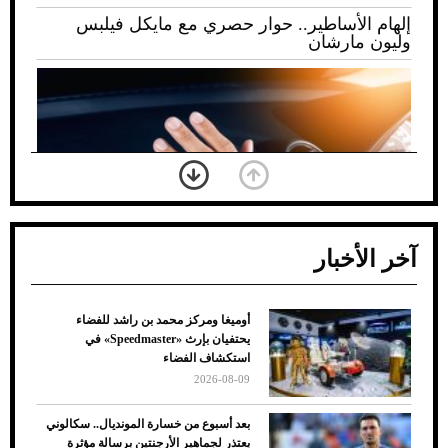
إلهام الأساطير.. حوار حصري مع مايكل فيلبس
وليون مارشان
آخر الأخبار
أوميغا ومركز محمد بن راشد للفضاء
ضعف تبريد مكيف السيارة عند الوقوف.. أشهر
يحتفيان بإرث «Speedmaster» في
الأسباب والحلول
استكشاف الفضاء
2026-08-09
بعد أسبوع من خسارة المونديال.. سكالوني
يعتذر لجماهير الأرجنتين برسالة مؤثرة