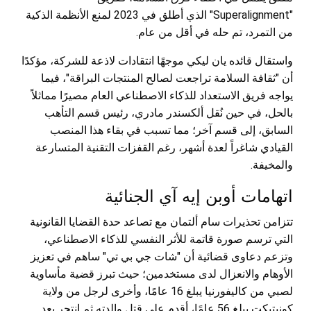
"Superalignment" الذي أطلق في 2023 لمنع الأنظمة الذكية
من التمرد، تم حله في أقل من عام.
واستقال قائده يان ليكي موجهًا انتقادات لاذعة للشركة، مؤكدًا
أن "ثقافة السلامة تراجعت لصالح المنتجات البراقة"، فيما
يواجه فريق الاستعداد للذكاء الاصطناعي العام مصيرًا مماثلاً
بالحل، في حين نُقل ألكسندر مادري، رئيس قسم التأهب
السابق، إلى قسم آخر؛ مما تسبب في بقاء هذا المنصب
القيادي شاغراً لعدة أشهر، رغم القفزات التقنية المتسارعة
والمخيفة.
اتهامات أوبن إيه آي الجنائية
تتزامن تحذيرات سام ألتمان مع تصاعد حدة القضايا القانونية
التي ترسم صورة قاتمة للأثر النفسي للذكاء الاصطناعي،
وتزعم دعاوى قضائية أن "شات جي بي تي" ساهم في تعزيز
الأوهام والانعزال لدى مستخدمين؛ حيث تبرز قضية مأساوية
لصبي من كاليفورنيا يبلغ 16 عامًا، وأخرى لرجل من ولاية
كونيتيكت يبلغ 56 عامًا، أقدم على قتل والدته ثم انتحر بعد