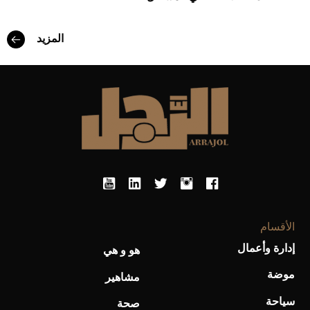
أفضل تدريج للشعر الطويل لإطلالة جريئة وعصرية
المزيد
أحذية Mary Jane: ترف وأناقة للرجال
الأقسام
إدارة وأعمال
هو و هي
موضة
مشاهير
سياحة
صحة