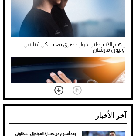
إلهام الأساطير.. حوار حصري مع مايكل فيلبس
وليون مارشان
آخر الأخبار
بعد أسبوع من خسارة المونديال.. سكالوني
ضعف تبريد مكيف السيارة عند الوقوف.. أشهر