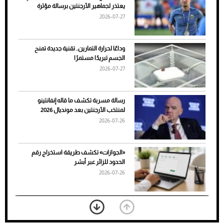
يعتذر لجماهير الأرجنتين برسالة مؤثرة
الأسباب والحلول
2026-07-27
وداعًا لحرارة التمارين.. تقنية جديدة تمنح
الجسم تبريدًا مستمرًا
2026-07-27
رسالة مسربة تكشف ما قاله إنفانتينو
لمنتخب الأرجنتين بعد مونديال 2026
2026-07-26
7 نصائح لاختيار لون البنطلون المناسب للقميص
«الجوازات» تكشف طريقة استخراج رقم
الأسود
الحدود للزائر عبر أبشر
2026-07-26
بعد 7 أشهر من تعرضه لحادث مروع.. جوشوا
يفوز على برينغا بـ"الضربة القاضية" (فيديو)