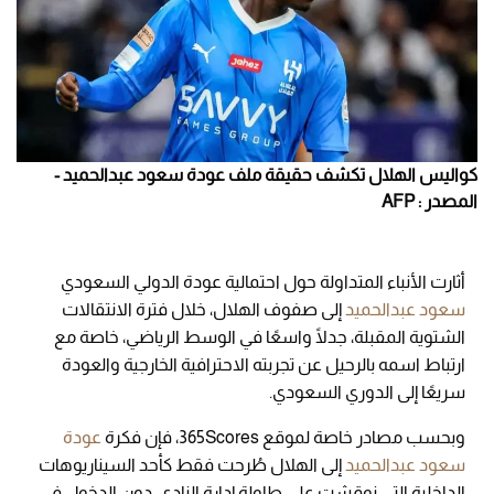
كواليس الهلال تكشف حقيقة ملف عودة سعود عبدالحميد -
المصدر : AFP
أثارت الأنباء المتداولة حول احتمالية عودة الدولي السعودي
سعود عبدالحميد
إلى صفوف الهلال، خلال فترة الانتقالات
الشتوية المقبلة، جدلًا واسعًا في الوسط الرياضي، خاصة مع
ارتباط اسمه بالرحيل عن تجربته الاحترافية الخارجية والعودة
سريعًا إلى الدوري السعودي.
وبحسب مصادر خاصة لموقع 365Scores، فإن فكرة
عودة
سعود عبدالحميد
إلى الهلال طُرحت فقط كأحد السيناريوهات
الداخلية التي نوقشت على طاولة إدارة النادي، دون الدخول في