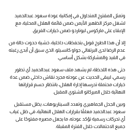
وتمثل المقترح المتداول في إمكانية عودة سعود عبدالحميد
لشغل مركز الظهير الأيمن ضمن قائمة الهلال المحلية، مع
الإبقاء على ماركوس ليوناردو ضمن خيارات الفريق.
إلا أن هذا الطرح قوبل بتحفظات داخلية، خشية حدوث حالة من
عدم الرضا لدى البرتغالي جواو كانسيلو، الذي سبق أن أبدى رغبته
في القيد والمشاركة بشكل أساسي.
حتى هذه اللحظة، لم يشهد ملف سعود عبدالحميد أي تطور
رسمي، ليبقى الحديث عن عودته مجرد نقاش داخلي ضمن عدة
خيارات محتملة تدرسها إدارة الهلال، بانتظار حسم قراراتها
النهائية خلال الميركاتو الشتوي المقبل.
وبين الجدل الجماهيري وتعدد السيناريوهات، يظل مستقبل
سعود عبدالحميد معلقًا بقرارات الهلال النهائية، في ظل غياب
أي تحركات رسمية تؤكد عودته، ما يجعل مصيره مفتوحًا على
جميع الاحتمالات خلال الفترة المقبلة.