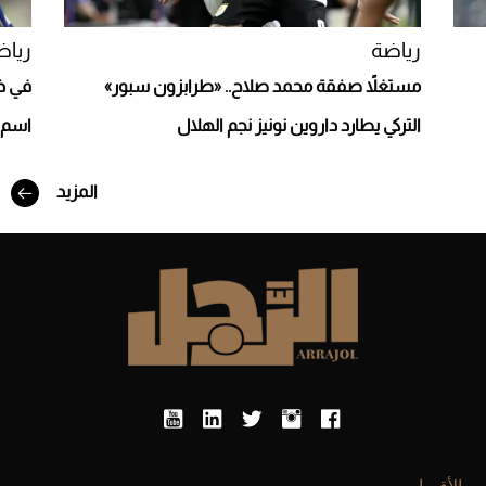
رياضة
رياض
مستغلاً صفقة محمد صلاح.. «طرابزون سبور»
في ذ
التركي يطارد داروين نونيز نجم الهلال
اسم غ
أفضل تدريج للشعر الطويل لإطلالة جريئة وعصرية
المزيد
أحذية Mary Jane: ترف وأناقة للرجال