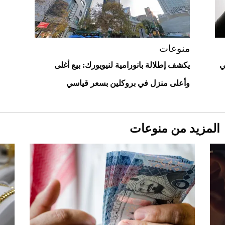
2026-07-23
أغلى 10 عطور في العالم للرجال تمنحك فخامة
استثنائية
منوعات
ي
يكشف إطلالة بانورامية لنيويورك: بيع أغلى
وأعلى منزل في بروكلين بسعر قياسي
المزيد من منوعات
Aston Martin Valiant: على هوى الأبطال