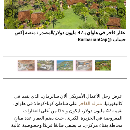
عقار فاخر في هاواي بـ47 مليون دولار/المصدر : منصة إكس
حساب @BarbarianCap ·
عق
عرض رجل الأعمال الأمريكي ألان سالزمان، الذي يقيم في
كاليفورنيا،
منزله الفاخر
على شاطئ كونا-كوهالا في هاواي،
بقيمة 47 مليون دولار، ليكون واحدًا من أغلى العقارات
المعروضة في الجزيرة الكبرى، حيث يضم العقار عدة مبانٍ
محاطة بفناء مركزي، ما يضفي طابعًا فريدًا وخصوصية عالية