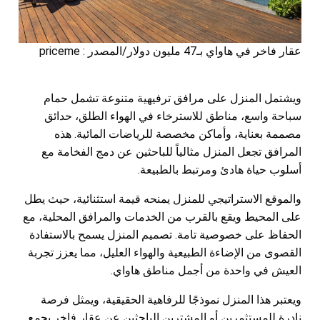
عقار فاخر في هاواي بـ47 مليون دولار/المصدر : priceme
ويشتمل المنزل على مرافق ترفيهية متنوعة تشمل حمام
سباحة واسع، مناطق للاسترخاء في الهواء الطلق، حدائق
مصممة بعناية، وأماكن مخصصة للرياضات المائية. هذه
المرافق تجعل المنزل مثالياً للباحثين عن دمج الفخامة مع
أسلوب حياة هادئ ومرتبط بالطبيعة.
والموقع الاستراتيجي للمنزل يمنحه قيمة استثنائية، حيث يطل
على المحيط ويقع بالقرب من الخدمات والمرافق المحلية، مع
الحفاظ على خصوصية تامة. تصميم المنزل يسمح بالاستفادة
القصوى من الإضاءة الطبيعية والهواء العليل، مما يعزز تجربة
العيش في واحدة من أجمل مناطق هاواي.
ويعتبر هذا المنزل نموذجًا للرفاهية الحقيقية، ويمثل فرصة
نادرة للمستثمرين أو المشترين الباحثين عن عقار فاخر يجمع