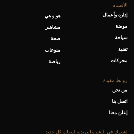
الأقسام
أحذية Mary Jane: ترف وأناقة للرجال
إدارة وأعمال
هو و هي
موضة
مشاهير
سياحة
صحة
تقنية
منوعات
محركات
رياضة
روابط مفيدة
من نحن
اتصل بنا
إعلن معنا
إشترك فى النشرة البريدية ليصلك كل جديد