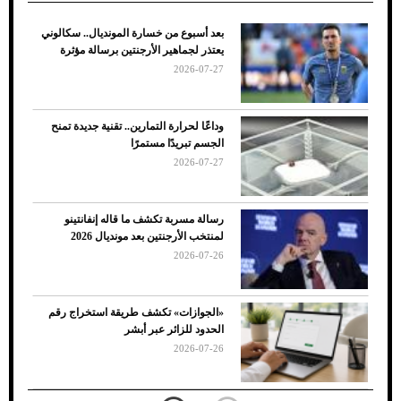
بعد أسبوع من خسارة المونديال.. سكالوني
ضعف تبريد مكيف السيارة عند الوقوف.. أشهر
يعتذر لجماهير الأرجنتين برسالة مؤثرة
الأسباب والحلول
2026-07-27
وداعًا لحرارة التمارين.. تقنية جديدة تمنح
الجسم تبريدًا مستمرًا
2026-07-27
رسالة مسربة تكشف ما قاله إنفانتينو
لمنتخب الأرجنتين بعد مونديال 2026
2026-07-26
7 نصائح لاختيار لون البنطلون المناسب للقميص
«الجوازات» تكشف طريقة استخراج رقم
الأسود
الحدود للزائر عبر أبشر
2026-07-26