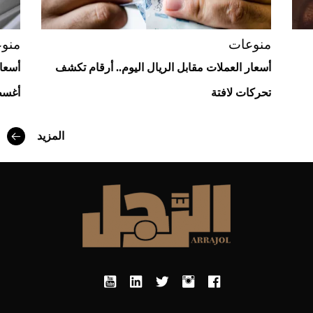
منوعات
منو
أسعار العملات مقابل الريال اليوم.. أرقام تكشف
تحركات لافتة
أغسطس
أفضل تدريج للشعر الطويل لإطلالة جريئة وعصرية
المزيد