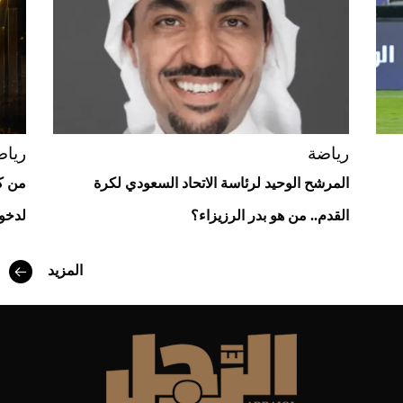
Aston Martin Valiant: على هوى الأبطال
رياضة
رياض
المرشح الوحيد لرئاسة الاتحاد السعودي لكرة
من كا
القدم.. من هو بدر الرزيزاء؟
لدخول
أفضل تدريج للشعر الطويل لإطلالة جريئة وعصرية
المزيد