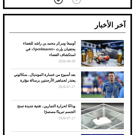
آخر الأخبار
أوميغا ومركز محمد بن راشد للفضاء
ضعف تبريد مكيف السيارة عند الوقوف.. أشهر
يحتفيان بإرث «Speedmaster» في
الأسباب والحلول
استكشاف الفضاء
2026-08-09
بعد أسبوع من خسارة المونديال.. سكالوني
يعتذر لجماهير الأرجنتين برسالة مؤثرة
2026-07-27
وداعًا لحرارة التمارين.. تقنية جديدة تمنح
الجسم تبريدًا مستمرًا
2026-07-27