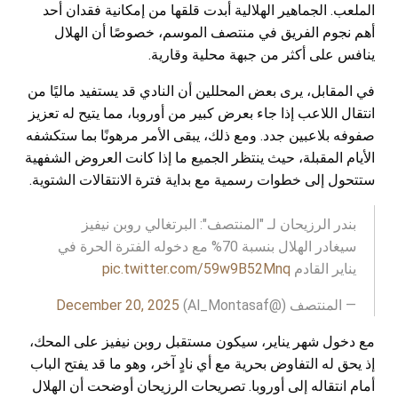
الملعب. الجماهير الهلالية أبدت قلقها من إمكانية فقدان أحد
أهم نجوم الفريق في منتصف الموسم، خصوصًا أن الهلال
ينافس على أكثر من جبهة محلية وقارية.
في المقابل، يرى بعض المحللين أن النادي قد يستفيد ماليًا من
انتقال اللاعب إذا جاء بعرض كبير من أوروبا، مما يتيح له تعزيز
صفوفه بلاعبين جدد. ومع ذلك، يبقى الأمر مرهونًا بما ستكشفه
الأيام المقبلة، حيث ينتظر الجميع ما إذا كانت العروض الشفهية
ستتحول إلى خطوات رسمية مع بداية فترة الانتقالات الشتوية.
بندر الرزيحان لـ "المنتصف": البرتغالي روبن نيفيز
سيغادر الهلال بنسبة 70% مع دخوله الفترة الحرة في
يناير القادم
pic.twitter.com/59w9B52Mnq
— المنتصف (@Al_Montasaf)
December 20, 2025
مع دخول شهر يناير، سيكون مستقبل روبن نيفيز على المحك،
إذ يحق له التفاوض بحرية مع أي نادٍ آخر، وهو ما قد يفتح الباب
أمام انتقاله إلى أوروبا. تصريحات الرزيحان أوضحت أن الهلال