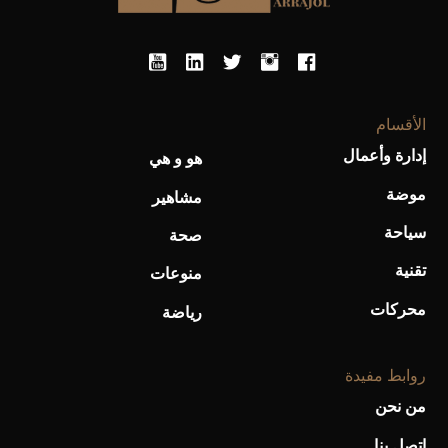
الأقسام
أحذية Mary Jane: ترف وأناقة للرجال
إدارة وأعمال
هو و هي
موضة
مشاهير
سياحة
صحة
تقنية
منوعات
محركات
رياضة
روابط مفيدة
من نحن
اتصل بنا