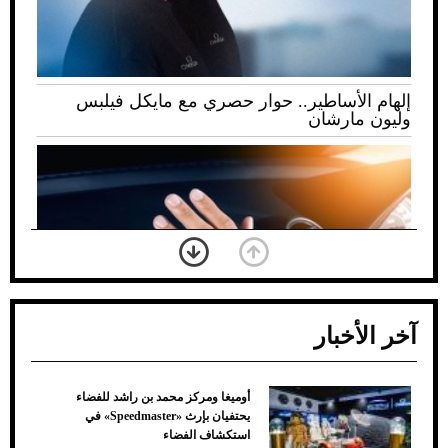
إلهام الأساطير.. حوار حصري مع مايكل فيلبس
وليون مارشان
آخر الأخبار
أوميغا ومركز محمد بن راشد للفضاء
ضعف تبريد مكيف السيارة عند الوقوف.. أشهر
يحتفيان بإرث «Speedmaster» في
الأسباب والحلول
استكشاف الفضاء