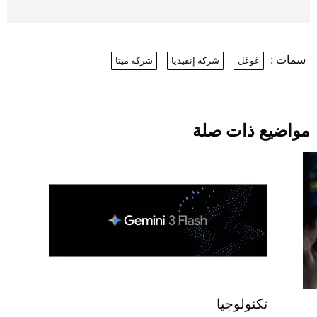
بعد 7 أشهر من تعرضه لحادث مروع.. جوشوا
يفوز على برينغا بـ"الضربة القاضية" (فيديو)
2026-07-26
سمات :
غوغل
شركة إنفيديا
شركة ميتا
نرى المستقبل من خلال تصميماتنا.. كيف حجزت
1886 مكانها في عالم الأزياء؟
موعد صرف حساب المواطن لشهر
أغسطس 2026
2026-07-25
مواضيع ذات صلة
أقصر يوم في 2026 يقترب.. ماذا يحدث في
دوران الأرض؟
2026-07-25
قبل ليلة النزال.. اكتمال وزن أبطال "The
Comeback" في جدة (فيديو)
2026-07-25
أغلى 10 عطور في العالم للرجال تمنحك فخامة
استثنائية
تكنولوجيا