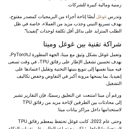
زمنية ومالية كبيرة للشركات.
وتدرس
غوغل
أيضًا إتاحة أجزاء من البرمجيات كمصدر مفتوح،
بهدف تسريع التبني وجذب مزيد من العملاء، خاصة في ظل
الطلب المتزايد على بدائل أقل تكلفة لوحدات "إنفيديا".
شراكة تقنية بين غوغل وميتا
وتعمل غوغل بشكل وثيق مع ميتا، الجهة المطورة لـPyTorch،
بهدف تحسين تشغيل الإطار على رقائق TPU، في وقت تسعى
فيه ميتا نفسها إلى تنويع بنيتها التحتية وتقليل اعتمادها على
إنفيديا، بما يمنحها مرونة أكبر في التفاوض وخفض تكاليف
التشغيل.
ورغم أن ميتا امتنعت عن التعليق رسميًا، فإن التقارير تشير
إلى محادثات بين الطرفين لإتاحة مزيد من رقائق TPU
لاستخدامها داخل مراكز بيانات ميتا.
وحتى عام 2022، كانت غوغل تحتفظ بمعظم رقائق TPU
لاستخدامها الداخلي؛ لكن مع تصاعد الطلب على تقنيات الذكاء