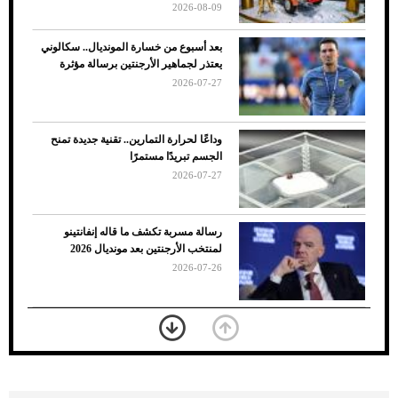
2026-08-09
بعد أسبوع من خسارة المونديال.. سكالوني
يعتذر لجماهير الأرجنتين برسالة مؤثرة
2026-07-27
وداعًا لحرارة التمارين.. تقنية جديدة تمنح
الجسم تبريدًا مستمرًا
2026-07-27
7 نصائح لاختيار لون البنطلون المناسب للقميص
رسالة مسربة تكشف ما قاله إنفانتينو
الأسود
لمنتخب الأرجنتين بعد مونديال 2026
2026-07-26
«الجوازات» تكشف طريقة استخراج رقم
الحدود للزائر عبر أبشر
2026-07-26