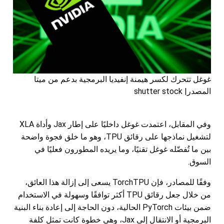
غوغل تتحرك لكسر هيمنة إنفيديا البرمجية بدعم من ميتا
المصدر| shutter stock
وفي المقابل، اعتمدت غوغل داخليًا على إطار Jax وأداة XLA
لتشغيل نماذجها على رقائق TPU، وهو ما خلق فجوة واضحة
بين ما تُفضّله غوغل تقنيًا، وما يريده المطورون فعليًا في
السوق.
وفقًا للمصادر، فإن TorchTPU يسعى إلى إزالة هذا العائق،
من خلال جعل رقائق TPU أكثر توافقًا وسهولة في الاستخدام
ضمن بيئات PyTorch الحالية، دون الحاجة إلى إعادة بناء البنية
البرمجية أو الانتقال إلى Jax، وهي خطوة كانت تمثل كلفة