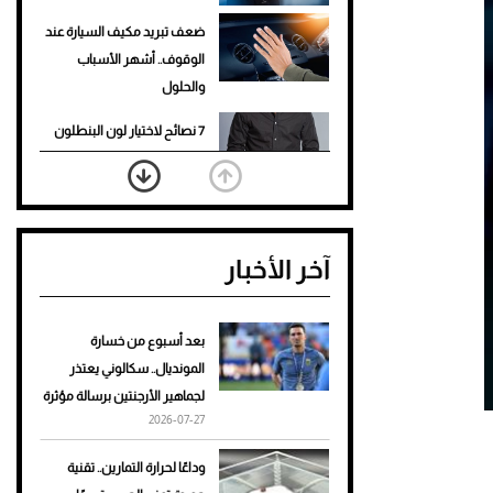
ضعف تبريد مكيف السيارة عند
الوقوف.. أشهر الأسباب
والحلول
7 نصائح لاختيار لون البنطلون
المناسب للقميص الأسود
نرى المستقبل من خلال
تصميماتنا.. كيف حجزت 1886
آخر الأخبار
مكانها في عالم الأزياء؟
أغلى 10 عطور في العالم للرجال
تمنحك فخامة استثنائية
بعد أسبوع من خسارة
المونديال.. سكالوني يعتذر
Aston Martin Valiant: على
لجماهير الأرجنتين برسالة مؤثرة
هوى الأبطال
2026-07-27
أفضل تدريج للشعر الطويل
وداعًا لحرارة التمارين.. تقنية
لإطلالة جريئة وعصرية