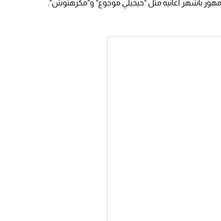
جمهور بأشهر أغانيه مثل "حيجيلي موجوع" و"مكرهتوش".