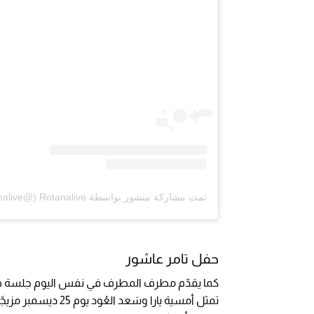
تمت مشاركة منشور بواسطة ‏‎Rotanalive‎‏ (@‏‎rotanalive‎‏)
حفل تامر عاشور
كما يقدّم مطرف المطرف في نفس اليوم جلسة طربي
تمثل أمسية يارا وسَ