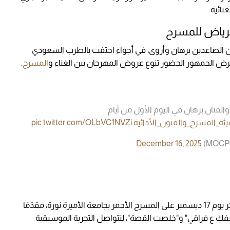
ائية.
الرياض للمسرح
ن الصاعدين برهان وأروى، في أجواء احتفت بالطرب السعودي
رض الجمهور الحضور تنوع عروض المهرجان بين الغناء و
المسرح
.
 والفنان برهان في اليوم الأول من أيام
ئة_المسرح_والفنون_الأدائية
pic.twitter.com/OLbVC1NVZi
December 16, 2025
وفي ثاني الأمسيات، يطل الفنان محمد فضل شاكر يوم 17 ديسمبر على المسرح الأحمر بجامعة الأميرة نورة، مقدّمًا
فك ع فراقي" و"خلصت القصة"، لتتواصل التجربة الموسيقية