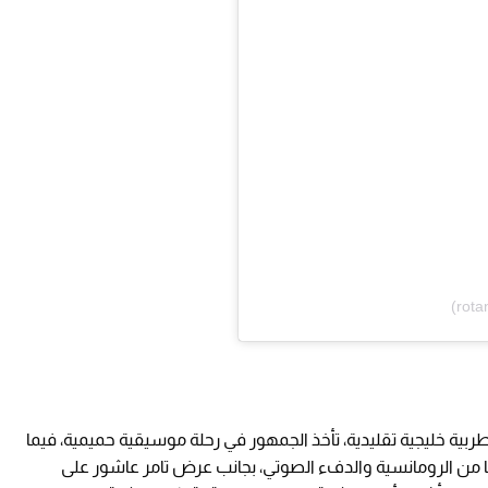
ة خليجية تقليدية، تأخذ الجمهور في رحلة موسيقية حميمية، فيما
عد العُود يوم 25 ديسمبر مزيجًا من الرومانسية والدفء الصوتي، بجانب عرض تامر عاشور على