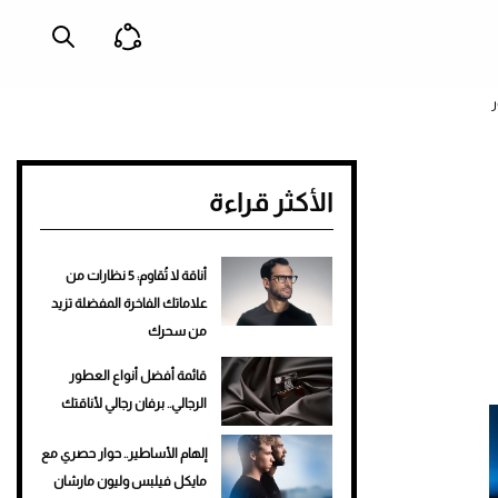
الأكثر قراءة
أناقة لا تُقاوم: 5 نظارات من
علاماتك الفاخرة المفضلة تزيد
من سحرك
قائمة أفضل أنواع العطور
الرجالي.. برفان رجالي لأناقتك
إلهام الأساطير.. حوار حصري مع
مايكل فيلبس وليون مارشان