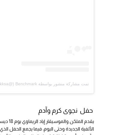
تمت مشاركة منشور بواسطة ‏‎Benchmark‎‏ (@‏‎benchmarkksa‎‏)
حفل نجوى كرم وآدم
يقدم ال