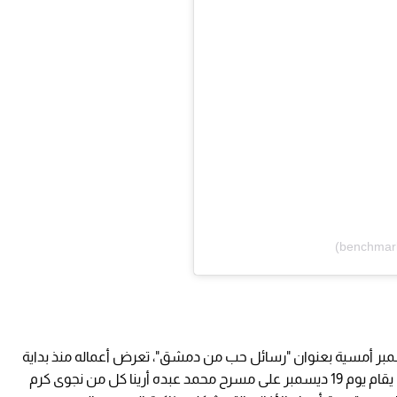
ملحّن والموسيقار إياد الريماوي يوم 18 ديسمبر أمسية بعنوان "رسائل حب من دمشق"، تعرض أعماله منذ بداية
الألفية الجديدة وحتى اليوم، فيما يجمع الحفل الذي يقام يوم 19 ديسمبر على مسرح محمد عبده أرينا كل من نجوى كرم