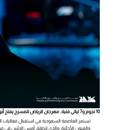
10 نجوم و7 ليالي فنية.. مهرجان الرياض للمسرح يفتح أبوابه للجمهور| المصدر :@MOCPerformArt عبر x
تستمر العاصمة السعودية في استقبال فعاليات الد