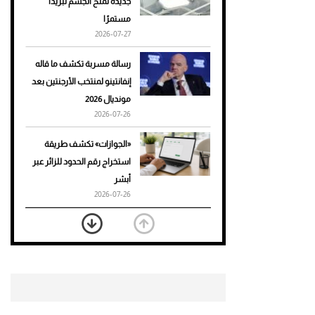
جديدة تمنح الجسم تبريدًا
مستمرًا
أحذية Mary Jane: ترف وأناقة
2026-07-27
للرجال
رسالة مسربة تكشف ما قاله
إنفانتينو لمنتخب الأرجنتين بعد
مونديال 2026
2026-07-26
«الجوازات» تكشف طريقة
استخراج رقم الحدود للزائر عبر
أبشر
2026-07-26
بعد 7 أشهر من تعرضه لحادث
مروع.. جوشوا يفوز على برينغا
بـ"الضربة القاضية" (فيديو)
2026-07-26
موعد صرف حساب المواطن