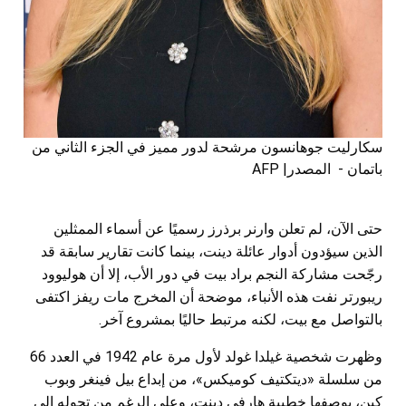
سكارليت جوهانسون مرشحة لدور مميز في الجزء الثاني من
باتمان - المصدر| AFP
حتى الآن، لم تعلن وارنر برذرز رسميًا عن أسماء الممثلين
الذين سيؤدون أدوار عائلة دينت، بينما كانت تقارير سابقة قد
رجّحت مشاركة النجم براد بيت في دور الأب، إلا أن هوليوود
ريبورتر نفت هذه الأنباء، موضحة أن المخرج مات ريفز اكتفى
بالتواصل مع بيت، لكنه مرتبط حاليًا بمشروع آخر.
وظهرت شخصية غيلدا غولد لأول مرة عام 1942 في العدد 66
من سلسلة «ديتكتيف كوميكس»، من إبداع بيل فينغر وبوب
كين، بوصفها خطيبة هارفي دينت، وعلى الرغم من تحوله إلى