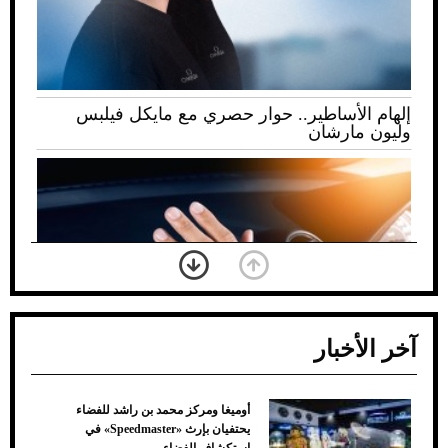
إلهام الأساطير.. حوار حصري مع مايكل فيلبس
وليون مارشان
آخر الأخبار
أوميغا ومركز محمد بن راشد للفضاء
ضعف تبريد مكيف السيارة عند الوقوف.. أشهر
يحتفيان بإرث «Speedmaster» في
الأسباب والحلول
استكشاف الفضاء