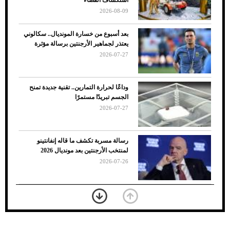
2026-08-09
بعد أسبوع من خسارة المونديال.. سكالوني
يعتذر لجماهير الأرجنتين برسالة مؤثرة
2026-07-27
وداعًا لحرارة التمارين.. تقنية جديدة تمنح
الجسم تبريدًا مستمرًا
2026-07-27
7 نصائح لاختيار لون البنطلون المناسب للقميص
رسالة مسربة تكشف ما قاله إنفانتينو
الأسود
لمنتخب الأرجنتين بعد مونديال 2026
2026-07-26
«الجوازات» تكشف طريقة استخراج رقم
الحدود للزائر عبر أبشر
2026-07-26