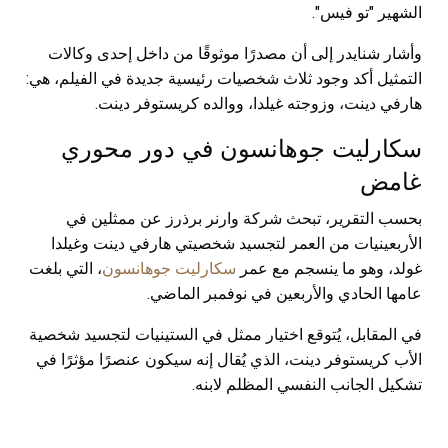
الشهير "تو فيس".
وأشار شنايدر إلى أن مصدرًا موثوقًا من داخل إحدى وكالات
التمثيل أكد وجود ثلاث شخصيات رئيسية جديدة في الفيلم، هي:
هارفي دينت، وزوجته غيلدا، ووالده كريستوفر دينت.
سكارليت جوهانسون في دور محوري
غامض
بحسب التقرير، تبحث شركة وارنر برذرز عن ممثلين في
الأربعينيات من العمر لتجسيد شخصيتي هارفي دينت وغيلدا
غولد، وهو ما ينسجم مع عمر
سكارليت جوهانسون
، التي بلغت
عامها الحادي والأربعين في نوفمبر الماضي.
في المقابل، يُتوقع اختيار ممثل في الستينيات لتجسيد شخصية
الأب كريستوفر دينت، الذي يُقال إنه سيكون عنصرًا مؤثرًا في
تشكيل الجانب النفسي المظلم لابنه.