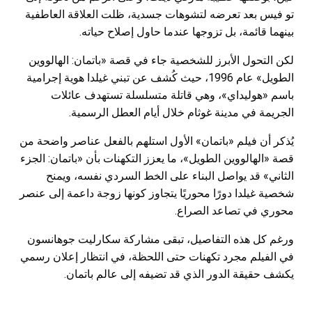
تو فيس بعد تعرضه لتشوهات جسدية، ظلت العلاقة العاطفية
بينهما قائمة، بل تزوجها عندما حاول إصلاح حياته.
لكن التحول الأبرز للشخصية جاء في قصة «باتمان: الهالووين
الطويل» عام 1996، حيث كُشف عن تبني غيلدا هوية إجرامية
باسم «هوليداي»، وهي قاتلة متسلسلة تستهدف عائلات
الجريمة في مدينة غوثام خلال أيام العطل الرسمية.
يُذكر أن فيلم «باتمان» الأول استلهم بالفعل عناصر واضحة من
قصة «الهالووين الطويل»، ما يعزز التكهنات بأن «باتمان: الجزء
الثاني» قد يواصل البناء على الخط السردي نفسه، ويمنح
شخصية غيلدا دورًا محوريًا يتجاوز كونها زوجة داعمة إلى عنصر
محوري في تصاعد الصراع.
ورغم كل هذه التفاصيل، تبقى مشاركة سكارليت جوهانسون
في الفيلم مجرد تكهنات حتى اللحظة، في انتظار إعلان رسمي
يكشف حقيقة الدور الذي قد تضيفه إلى عالم باتمان.