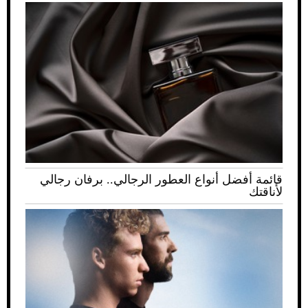
قائمة أفضل أنواع العطور الرجالي.. برفان رجالي
لأناقتك