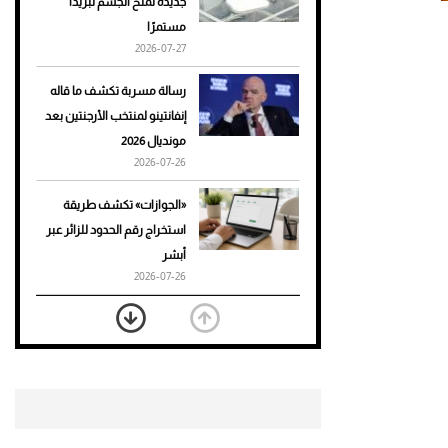
جديدة تمنح الجسم تبريدًا
مستمرًا
أحذية Mary Jane: ترف وأناقة
2026-07-27
للرجال
رسالة مسربة تكشف ما قاله
إنفانتينو لمنتخب الأرجنتين بعد
مونديال 2026
2026-07-26
«الجوازات» تكشف طريقة
استخراج رقم الحدود للزائر عبر
أبشر
2026-07-26
بعد 7 أشهر من تعرضه لحادث
مروع.. جوشوا يفوز على برينغا
بـ"الضربة القاضية" (فيديو)
2026-07-26
موعد صرف حساب المواطن