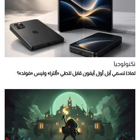
تكنولوجيا
لماذا تسمي آبل أول آيفون قابل للطي «ألترا» وليس «فولد»؟