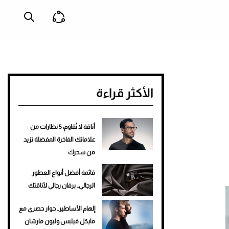
الأكثر قراءة
أناقة لا تُقاوم: 5 نظارات من
علاماتك الفاخرة المفضلة تزيد
من سحرك
قائمة أفضل أنواع العطور
الرجالي.. برفان رجالي لأناقتك
إلهام الأساطير.. حوار حصري مع
مايكل فيلبس وليون مارشان