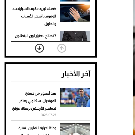
ضعف تبريد مكيف السيارة عند
الوقوف.. أشهر الأسباب
والحلول
7 نصائح لاختيار لون البنطلون
المناسب للقميص الأسود
نرى المستقبل من خلال
تصميماتنا.. كيف حجزت 1886
آخر الأخبار
مكانها في عالم الأزياء؟
أغلى 10 عطور في العالم للرجال
تمنحك فخامة استثنائية
بعد أسبوع من خسارة
المونديال.. سكالوني يعتذر
Aston Martin Valiant: على
لجماهير الأرجنتين برسالة مؤثرة
هوى الأبطال
2026-07-27
أفضل تدريج للشعر الطويل
وداعًا لحرارة التمارين.. تقنية
لإطلالة جريئة وعصرية