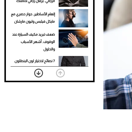
الرجالي.. برفان رجالي لأناقتك
إلهام الأساطير.. حوار حصري مع
مايكل فيلبس وليون مارشان
ضعف تبريد مكيف السيارة عند
الوقوف.. أشهر الأسباب
والحلول
7 نصائح لاختيار لون البنطلون
المناسب للقميص الأسود
نرى المستقبل من خلال
تصميماتنا.. كيف حجزت 1886
مكانها في عالم الأزياء؟
أغلى 10 عطور في العالم للرجال
تمنحك فخامة استثنائية
Aston Martin Valiant: على