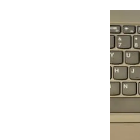
هوى الأبطال
أفضل تدريج للشعر الطويل
لإطلالة جريئة وعصرية
أحذية Mary Jane: ترف وأناقة
للرجال