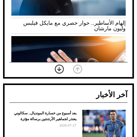
إلهام الأساطير.. حوار حصري مع مايكل فيلبس
وليون مارشان
آخر الأخبار
بعد أسبوع من خسارة المونديال.. سكالوني
ضعف تبريد مكيف السيارة عند الوقوف.. أشهر
يعتذر لجماهير الأرجنتين برسالة مؤثرة
الأسباب والحلول
2026-07-27