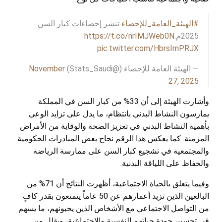
#الهيئة_العامة_للإحصاء
تنشر إحصاءات كبار السن
2025م.
https://t.co/nrIMJWeb0N
pic.twitter.com/HbrsImPRJX
— الهيئة العامة للإحصاء (@Stats_Saudi)
November
27, 2025
وأشارت الهيئة إلى أن 33% من كبار السن في المملكة
يمارسون النشاط البدني بانتظام، ما يدل على تزايد الوعي
بأهمية النشاط البدني في تعزيز الصحة والوقاية من الأمراض
المزمنة. كما يعكس هذا الرقم نجاح بعض المبادرات الحكومية
والمجتمعية في تشجيع كبار السن على ممارسة الرياضة
والحفاظ على اللياقة البدنية.
وفيما يتعلق بالحياة الاجتماعية، أظهرت النتائج أن 71% من
البالغين الذين تزيد أعمارهم عن 50 عاماً يتمتعون بقدر كافٍ
من التواصل الاجتماعي مع الأشخاص الذين يحبونهم، ما يسهم
في تحسين جودة حياتهم النفسية والاجتماعية، ويقلل من