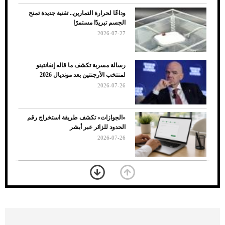
وداعًا لحرارة التمارين.. تقنية جديدة تمنح
الجسم تبريدًا مستمرًا
2026-07-27
رسالة مسربة تكشف ما قاله إنفانتينو
لمنتخب الأرجنتين بعد مونديال 2026
2026-07-26
7 نصائح لاختيار لون البنطلون المناسب للقميص
«الجوازات» تكشف طريقة استخراج رقم
الأسود
الحدود للزائر عبر أبشر
2026-07-26
بعد 7 أشهر من تعرضه لحادث مروع.. جوشوا
يفوز على برينغا بـ"الضربة القاضية" (فيديو)
2026-07-26
موعد صرف حساب المواطن لشهر