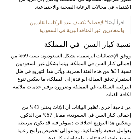
الاهتمام في مجالات الرعاية الصحية والاجتماعية.
اقرأ أيضًا:
"الإحصاء" تكشف عدد الركاب القادمين
والمغادرين عبر المنافذ البرية في السعودية
نسبة كبار السن في المملكة
ووفق الإحصائيات الرسمية، يشكل السعوديون نسبة 69% من
إجمالي كبار السن في المملكة، بينما يشكل غير السعوديين
نسبة 31% من هذه الفئة العمرية. ويأتي هذا التوزيع في ظل
استمرار تدفق العمالة الوافدة إلى المملكة، ما يعكس تنوع
التركيبة السكانية في المملكة وضرورة توفير خدمات ملائمة
لكافة الفئات.
من ناحية أخرى، تُظهر البيانات أن الإناث يمثلن 43% من
إجمالي كبار السن في السعودية، مقابل 57% من الذكور.
ويعكس هذا التوزيع اختلافات ديموغرافية قد تكون مرتبطة
بعوامل صحية واجتماعية، ويدعو إلى تخصيص برامج رعاية
صحية واجتماعية تناسب احتياجات كل نوع.