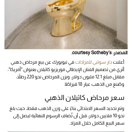
المصدر: courtesy Sotheby’s.
أعلنت
دار سوثبي للمزادات
في نيويورك عن بيع مرحاض ذهبي
أثري من تصميم الفنان الإيطالي موريزيو كاتيلان بعنوان "أمريكا"،
مقابل مبلغ 12.1 مليون دولار، ويزن المرحاض نحو 220 رطلاً،
وصُنع من الذهب عيار 18 قيراطًا.
سعر مرحاض كاتيلان الذهبي
وتم تحديد السعر الابتدائي بناءً على وزن الذهب فقط، حيث بلغ
نحو 10 ملايين دولار، قبل أن تُضاف الرسوم النهائية ليصل إلى
سعر البيع الكامل خلال المزاد.