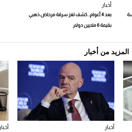
استثنائية
أخبار
سة
بعد 4 أعوام.. كشف لغز سرقة مرحاض ذهبي
بقيمة 6 ملايين دولار
المزيد من أخبار
Aston Martin Valiant: على هوى الأبطال
أخبار
أخبار