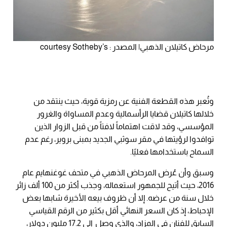
مرحاض كاتيلان الذهبي| المصدر : courtesy Sotheby’s
وتُعبر هذه القطعة الفنية عن رمزية قوية، حيث ينتقد من
خلالها كاتيلان قضايا الرأسمالية وعدم المساواة والغرور
المؤسسي، وقد لاقت اهتماماً لافتاً من قبل الزوار الذين
توافدوا لرؤيتها في مقر سوثبي الجديد بمبنى بروير، رغم عدم
السماح باستخدامها فعليًا.
وسبق وأن عُرض المرحاض الذهبي في متحف غوغنهايم عام
2016، حيث أتيح للجمهور استعماله، وجذب أكثر من 100 ألف زائر
خلال سنة من عرضه. إلا أن ظروف بيعه الأخيرة شابها بعض
الإحباط، إذ كان السعر النهائي أقل بكثير من الرقم القياسي
السابق للفنان في المزاد، والذي وصل إلى 17.2 مليون دولار،