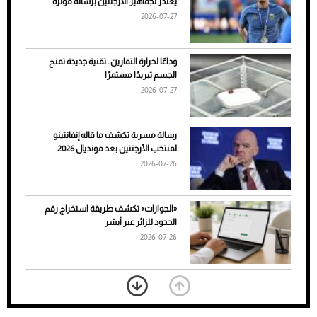
يعتذر لجماهير الأرجنتين برسالة مؤثرة
الأسباب والحلول
2026-07-27
وداعًا لحرارة التمارين.. تقنية جديدة تمنح
الجسم تبريدًا مستمرًا
2026-07-27
رسالة مسربة تكشف ما قاله إنفانتينو
لمنتخب الأرجنتين بعد مونديال 2026
2026-07-26
7 نصائح لاختيار لون البنطلون المناسب للقميص
«الجوازات» تكشف طريقة استخراج رقم
الأسود
الحدود للزائر عبر أبشر
2026-07-26
بعد 7 أشهر من تعرضه لحادث مروع.. جوشوا
يفوز على برينغا بـ"الضربة القاضية" (فيديو)
2026-07-26