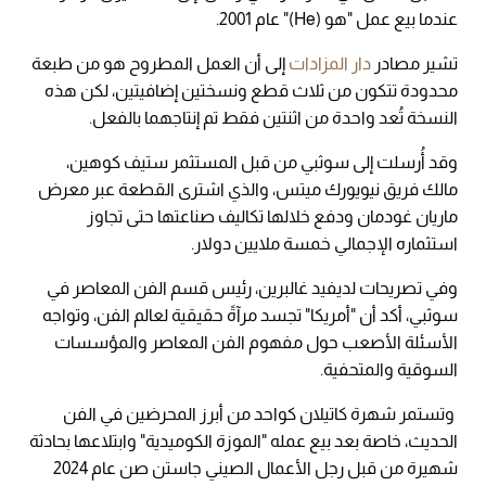
عندما بيع عمل "هو (He)" عام 2001.
تشير مصادر
دار المزادات
إلى أن العمل المطروح هو من طبعة
محدودة تتكون من ثلاث قطع ونسختين إضافيتين، لكن هذه
النسخة تُعد واحدة من اثنتين فقط تم إنتاجهما بالفعل.
وقد أُرسلت إلى سوثبي من قبل المستثمر ستيف كوهين،
مالك فريق نيويورك ميتس، والذي اشترى القطعة عبر معرض
ماريان غودمان ودفع خلالها تكاليف صناعتها حتى تجاوز
استثماره الإجمالي خمسة ملايين دولار.
وفي تصريحات لديفيد غالبرين، رئيس قسم الفن المعاصر في
سوثبي، أكد أن "أمريكا" تجسد مرآةً حقيقية لعالم الفن، وتواجه
الأسئلة الأصعب حول مفهوم الفن المعاصر والمؤسسات
السوقية والمتحفية.
وتستمر شهرة كاتيلان كواحد من أبرز المحرضين في الفن
الحديث، خاصة بعد بيع عمله "الموزة الكوميدية" وابتلاعها بحادثة
شهيرة من قبل رجل الأعمال الصيني جاستن صن عام 2024