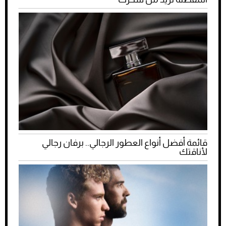
قائمة أفضل أنواع العطور الرجالي.. برفان رجالي
لأناقتك