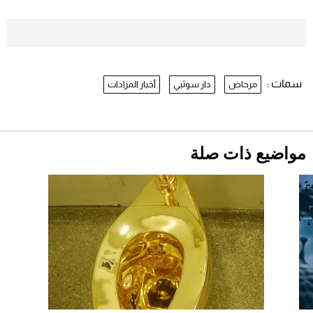
موعد صرف حساب المواطن لشهر
أغسطس 2026
2026-07-25
سمات :
مرحاض
دار سوثبي
أخبار المزادات
نرى المستقبل من خلال تصميماتنا.. كيف حجزت
1886 مكانها في عالم الأزياء؟
أقصر يوم في 2026 يقترب.. ماذا يحدث في
دوران الأرض؟
2026-07-25
مواضيع ذات صلة
قبل ليلة النزال.. اكتمال وزن أبطال "The
Comeback" في جدة (فيديو)
2026-07-25
"بوجاتي ميسترال" الاستثنائية للبيع في مزاد
مونتيري
2026-07-23
أغلى 10 عطور في العالم للرجال تمنحك فخامة