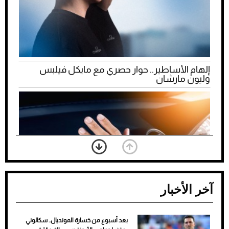
إلهام الأساطير.. حوار حصري مع مايكل فيلبس
وليون مارشان
آخر الأخبار
بعد أسبوع من خسارة المونديال.. سكالوني
ضعف تبريد مكيف السيارة عند الوقوف.. أشهر