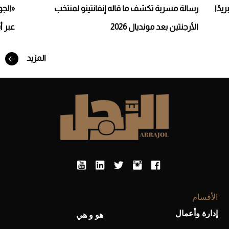
يدًا
رسالة مسربة تكشف ما قاله إنفانتينو لمنتخب
«الجو
الأرجنتين بعد مونديال 2026
عبر أ
المزيد
أفضل تدريج للشعر الطويل لإطلالة جريئة وعصرية
الأقسام
إدارة وأعمال
هو و هي
أحذية Mary Jane: ترف وأناقة للرجال