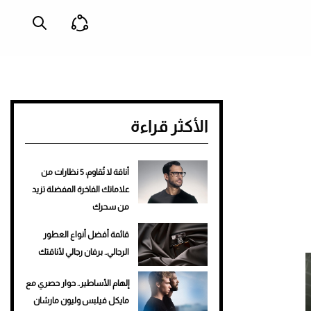
الأكثر قراءة
أناقة لا تُقاوم: 5 نظارات من
علاماتك الفاخرة المفضلة تزيد
من سحرك
قائمة أفضل أنواع العطور
الرجالي.. برفان رجالي لأناقتك
إلهام الأساطير.. حوار حصري مع
مايكل فيلبس وليون مارشان