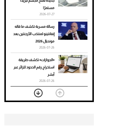
جديدة تمنح الجسم تبريدًا
مستمرًا
أحذية Mary Jane: ترف وأناقة
2026-07-27
للرجال
رسالة مسربة تكشف ما قاله
إنفانتينو لمنتخب الأرجنتين بعد
مونديال 2026
2026-07-26
«الجوازات» تكشف طريقة
استخراج رقم الحدود للزائر عبر
أبشر
2026-07-26
بعد 7 أشهر من تعرضه لحادث
مروع.. جوشوا يفوز على برينغا
بـ"الضربة القاضية" (فيديو)
2026-07-26
موعد صرف حساب المواطن