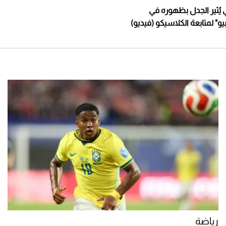
ُثير الجدل بظهوره في
بيو" لمتابعة الكلاسيكو (فيديو)
رياضة