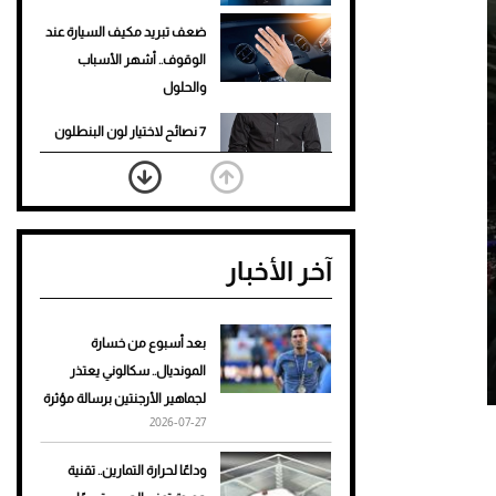
ضعف تبريد مكيف السيارة عند
الوقوف.. أشهر الأسباب
والحلول
7 نصائح لاختيار لون البنطلون
المناسب للقميص الأسود
نرى المستقبل من خلال
تصميماتنا.. كيف حجزت 1886
آخر الأخبار
مكانها في عالم الأزياء؟
أغلى 10 عطور في العالم للرجال
تمنحك فخامة استثنائية
بعد أسبوع من خسارة
المونديال.. سكالوني يعتذر
Aston Martin Valiant: على
لجماهير الأرجنتين برسالة مؤثرة
هوى الأبطال
2026-07-27
أفضل تدريج للشعر الطويل
وداعًا لحرارة التمارين.. تقنية
لإطلالة جريئة وعصرية