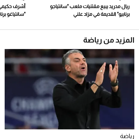
ريال مدريد يبيع مقتنيات ملعب "سانتياجو
أشرف حكيمي ي
برنابيو" القديمة في مزاد علني
"سانتياغو برنا
المزيد من رياضة
رياضة