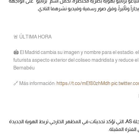
تياغو برنابيو بهوية بصرية مختصرة، تحمل اسم "برنابيو" على الواجهة
يجازاً وتأثيراً، وفق صور رسمية وفيديو نشرهما النادي.
🚨 ÚLTIMA HORA
🏟️ El Madrid cambia su imagen y nombre para el estadio: el 
futurista aspecto exterior del coliseo madridista y reduce
Bernabéu
🔗 Más información:
https://t.co/mEf80zhMdh
pic.twitter.
ويأتي هذا التحول مصحوباً بتقارير، بينها ما نشرته مجلة AS، التي تؤكد تحديثات في المظهر الخارجي تربط الهوية الجديدة
الفترة المقبلة.