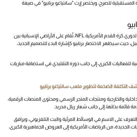
المستقبلية للصرح، ويختصر إرث "سانتياغو برنابيو" في صيغة
بيو
سيكون تدشين الهوية المختصرة خلال أول مباراة لدوري كرة القدم الأمريكية NFL، تُقام على الأراضي الإسبانية بين
، حيث سيظهر الاختصار برنابيو كإشارة البدء للتصميم الجديد،
 للفعاليات الكبرى، إلى جانب دوره التقليدي في استضافة مباريات
داخلية والخارجية ومنتجات المتجر الرسمي ومحتوى المنصات الرقمية،
ة قائمة بذاتها، إلى جانب شعار ريال مدريد.
التعرف على الاسم في الوسائط المرئية والبث التلفزيوني، ويرافق
 الجديدة، من الرياضات الأمريكية إلى العروض الجماهيرية الكبرى،