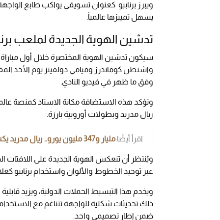
ويبرز برنابيو كعنوان تسويقي يواكب طابع الواجهة 
يسهل تمييزها عالمياً.
تدشين الهوية الجديدة لملعب برنا
واشنطن كوماندرز وميامي دولفينز يوم الأحد المقبل
وفق ما ظهر في فيديو النادي.
وتؤكد هذه الاستضافة مكانة الاستاد كمنصة عالمية
ريال مدريد وبطولات أوروبية بارزة.
اقرأ أيضًا:
مليار و347 مليون يورو.. ريال مدريد يكشف التكلفة الضخمة لتطوير ملعب سانتياغو برنابيو
ويُنتظر أن تنعكس الهوية الجديدة على اللافتات ال
عبر توحيد الخطوط والألوان واستخدام برنابيو كعلام
ويخدم هذا التبسيط الحملات الدولية، ويزيد قابلية 
ذلك تحديثات شكلية للواجهة تتناغم مع الاستخدامات
ضمن إطار تصميمي واحد.