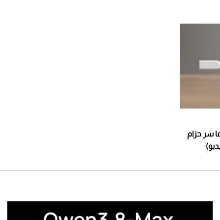
ما سر حزام
ديو)