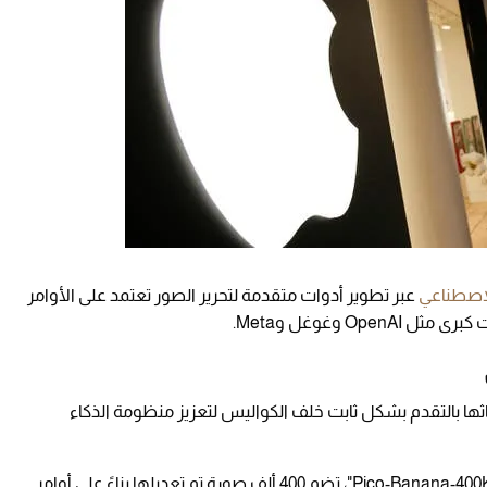
لاصطناعي
عبر تطوير أدوات متقدمة لتحرير الصور تعتمد على الأوامر
Op وغوغل وMeta.
اثها بالتقدم بشكل ثابت خلف الكواليس لتعزيز منظومة الذكاء
أطلقت أبل مؤخرًا مجموعة بيانات جديدة تسمى "Pico-Banana-400K"، تضم 400 ألف صورة تم تعديلها بناءً على أوامر