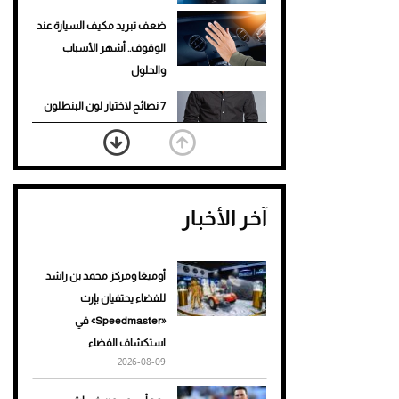
ضعف تبريد مكيف السيارة عند
الوقوف.. أشهر الأسباب
والحلول
7 نصائح لاختيار لون البنطلون
المناسب للقميص الأسود
نرى المستقبل من خلال
تصميماتنا.. كيف حجزت 1886
آخر الأخبار
مكانها في عالم الأزياء؟
أغلى 10 عطور في العالم للرجال
تمنحك فخامة استثنائية
أوميغا ومركز محمد بن راشد
للفضاء يحتفيان بإرث
Aston Martin Valiant: على
«Speedmaster» في
هوى الأبطال
استكشاف الفضاء
2026-08-09
أفضل تدريج للشعر الطويل
لإطلالة جريئة وعصرية