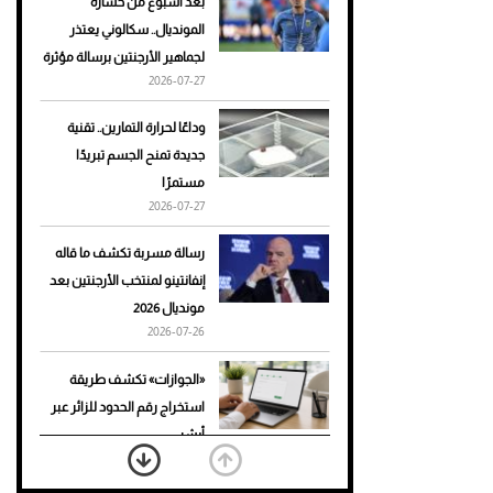
بعد أسبوع من خسارة
المونديال.. سكالوني يعتذر
أحذية Mary Jane: ترف وأناقة
لجماهير الأرجنتين برسالة مؤثرة
للرجال
2026-07-27
وداعًا لحرارة التمارين.. تقنية
جديدة تمنح الجسم تبريدًا
مستمرًا
2026-07-27
رسالة مسربة تكشف ما قاله
إنفانتينو لمنتخب الأرجنتين بعد
مونديال 2026
2026-07-26
«الجوازات» تكشف طريقة
استخراج رقم الحدود للزائر عبر
أبشر
2026-07-26