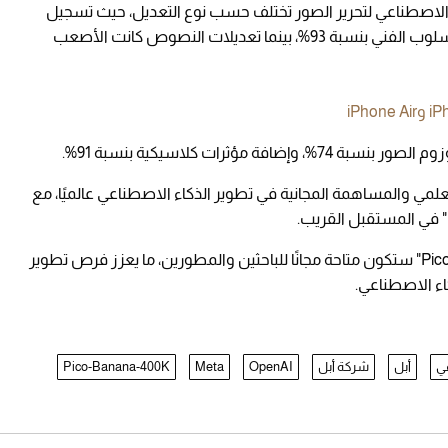
 الاصطناعي لتحرير الصور تختلف حسب نوع التعديل، حيث تسجيل
أعلى مستوى نجاح في التعديلات العامة وتغيير الأسلوب الفني بنسبة 93%، بينما تعديلات النصوص كانت الأصعب
لعلمي والمساهمة المجانية في تطوير الذكاء الاصطناعي عالميًا، مع
 في المستقبل القريب.
تجدر الإشارة إلى أن قاعدة بيانات "Pico-Banana-400K" ستكون متاحة مجانًا للباحثين والمطورين، ما يعزز فرص تطوير
اء الاصطناعي.
عي
أبل
شركة أبل
OpenAI
Meta
Pico-Banana-400K