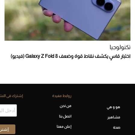
تكنولوجيا
اختبار قاسٍ يكشف نقاط قوة وضعف Galaxy Z Fold 8 (فيديو)
روابط مفيدة
إشترك فى النشر
من نحن
هو و هي
اتصل بنا
مشاهير
إعلن معنا
صحة