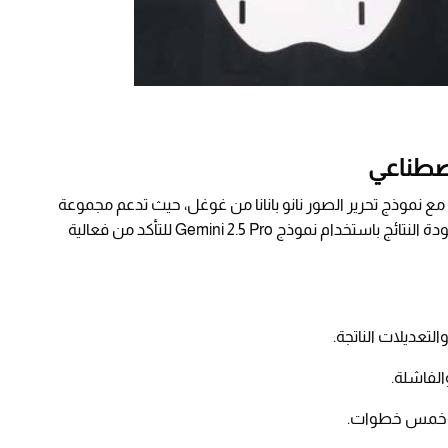
اصطناعي
مع نموذج تحرير الصور نانو بانانا من غوغل، حيث تدعم مجموعة
البيانات 35 نوعًا مختلفًا من التعديلات، ويتم تقييم جودة النتائج باستخدام نموذج Gemini 2.5 Pro للتأكد من فعالية