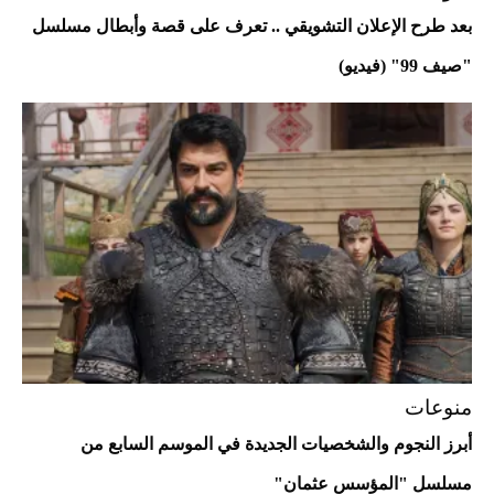
بعد طرح الإعلان التشويقي .. تعرف على قصة وأبطال مسلسل
"صيف 99" (فيديو)
أفضل تدريج للشعر الطويل لإطلالة جريئة وعصرية
منوعات
أبرز النجوم والشخصيات الجديدة في الموسم السابع من
أحذية Mary Jane: ترف وأناقة للرجال
مسلسل "المؤسس عثمان"