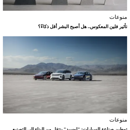
منوعات
تأثير فلين المعكوس.. هل أصبح البشر أقل ذكاءً؟
منوعات
توطين صناعة السيارات: "لوسيد" ينتقل من البناء إلى التصنيع