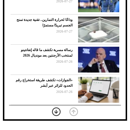
2026-07-27
وداعًا لحرارة التمارين.. تقنية جديدة تمنح
الجسم تبريدًا مستمرًا
2026-07-27
رسالة مسربة تكشف ما قاله إنفانتينو
لمنتخب الأرجنتين بعد مونديال 2026
2026-07-26
7 نصائح لاختيار لون البنطلون المناسب للقميص
«الجوازات» تكشف طريقة استخراج رقم
الأسود
الحدود للزائر عبر أبشر
2026-07-26
بعد 7 أشهر من تعرضه لحادث مروع.. جوشوا
يفوز على برينغا بـ"الضربة القاضية" (فيديو)
2026-07-26