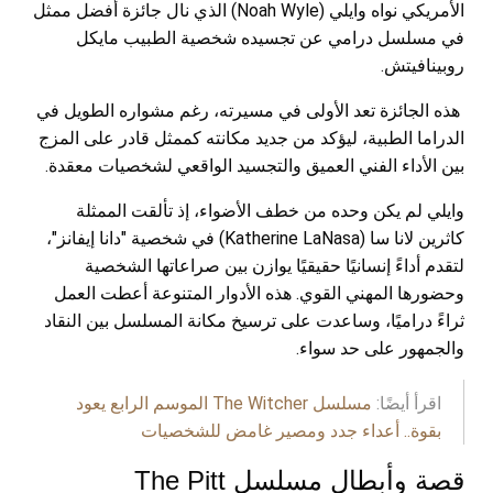
الأمريكي نواه وايلي (Noah Wyle) الذي نال جائزة أفضل ممثل
في مسلسل درامي عن تجسيده شخصية الطبيب مايكل
روبينافيتش.
هذه الجائزة تعد الأولى في مسيرته، رغم مشواره الطويل في
الدراما الطبية، ليؤكد من جديد مكانته كممثل قادر على المزج
بين الأداء الفني العميق والتجسيد الواقعي لشخصيات معقدة.
وايلي لم يكن وحده من خطف الأضواء، إذ تألقت الممثلة
كاثرين لانا سا (Katherine LaNasa) في شخصية "دانا إيفانز"،
لتقدم أداءً إنسانيًا حقيقيًا يوازن بين صراعاتها الشخصية
وحضورها المهني القوي. هذه الأدوار المتنوعة أعطت العمل
ثراءً دراميًا، وساعدت على ترسيخ مكانة المسلسل بين النقاد
والجمهور على حد سواء.
اقرأ أيضًا:
مسلسل The Witcher الموسم الرابع يعود
بقوة.. أعداء جدد ومصير غامض للشخصيات
قصة وأبطال مسلسل The Pitt