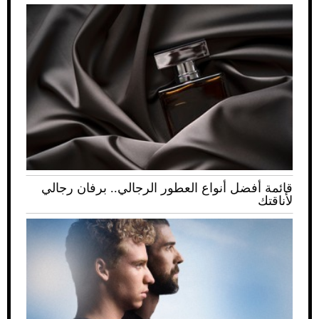
قائمة أفضل أنواع العطور الرجالي.. برفان رجالي
لأناقتك