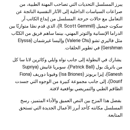
يبرز المسلسل التحديات التي تصاحب المهنة الطبية، من
صراعات السياسات الداخلية إلى الآثار النفسية الناتجة عن
التعامل مع حالات حرجة. المسلسل من إبداع الكاتب آر.
سكوت جيميل (R. Scott Gemmill)، الذي قدم نصًا متوازنًا بين
الدراما الإنسانية والتوتر المهني، بينما ساهم فريق من الكتّاب
مثل فاليري تشو (Valerie Chu) وإليسا غيرشمان (Elyssa
Gershman) في تطوير الحلقات.
يشارك في البطولة إلى جانب نواه وايلي وكاثرين لانا سا كل
من باتريك بول (Patrick Ball)، سوبريا غانيش (Supriya
Ganesh)، إيزا بريونز (Isa Briones) وفيونا دوريف (Fiona
Dourif)، إلى جانب مجموعة كبيرة من الوجوه التي جسدت
الطاقم الطبي والتمريضي بواقعية لافتة.
بفضل هذا المزج بين النص العميق والأداء المتميز، رسخ
المسلسل مكانته كأحد أبرز الأعمال الجديدة التي تستحق
المتابعة.