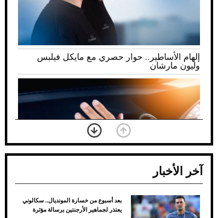
إلهام الأساطير.. حوار حصري مع مايكل فيلبس
وليون مارشان
آخر الأخبار
بعد أسبوع من خسارة المونديال.. سكالوني
ضعف تبريد مكيف السيارة عند الوقوف.. أشهر
يعتذر لجماهير الأرجنتين برسالة مؤثرة
الأسباب والحلول