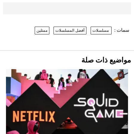
موعد صرف حساب المواطن لشهر
أغسطس 2026
2026-07-25
سمات :
مسلسلات
أفضل المسلسلات
ممثلين
نرى المستقبل من خلال تصميماتنا.. كيف حجزت
1886 مكانها في عالم الأزياء؟
أقصر يوم في 2026 يقترب.. ماذا يحدث في
دوران الأرض؟
2026-07-25
مواضيع ذات صلة
قبل ليلة النزال.. اكتمال وزن أبطال "The
Comeback" في جدة (فيديو)
2026-07-25
"بوجاتي ميسترال" الاستثنائية للبيع في
مزاد مونتيري
2026-07-23
أغلى 10 عطور في العالم للرجال تمنحك فخامة
استثنائية