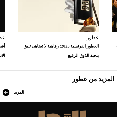
مزاد مونتيري
2026-07-23
أغلى 10 عطور في العالم للرجال تمنحك فخامة
استثنائية
عطور
عط
العطور الفرنسية 2025: رفاهية لا تضاهى تليق
بنخبة الذوق الرفيع
الان
المزيد من عطور
المزيد
Aston Martin Valiant: على هوى الأبطال