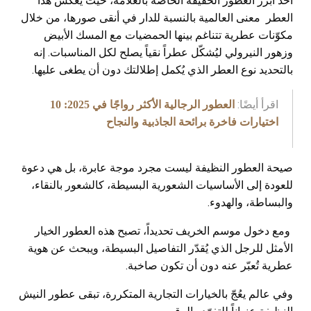
أحد أبرز العطور الخفيفة الخاصّة بالعلامة، حيث يعكس هذا
العطر معنى العالمية بالنسبة للدار في أنقى صورها، من خلال
مكوّنات عطرية تتناغم بينها الحمضيات مع المسك الأبيض
وزهور النيرولي ليُشكّل عطراً نقياً يصلح لكل المناسبات. إنه
بالتحديد نوع العطر الذي يُكمل إطلالتك دون أن يطغى عليها.
اقرأ أيضًا:
العطور الرجالية الأكثر رواجًا في 2025: 10
اختيارات فاخرة برائحة الجاذبية والنجاح
صيحة العطور النظيفة ليست مجرد موجة عابرة، بل هي دعوة
للعودة إلى الأساسيات الشعورية البسيطة، كالشعور بالنقاء،
والبساطة، والهدوء.
ومع دخول موسم الخريف تحديداً، تصبح هذه العطور الخيار
الأمثل للرجل الذي يُقدّر التفاصيل البسيطة، ويبحث عن هوية
عطرية تُعبّر عنه دون أن تكون صاخبة.
وفي عالم يعُجّ بالخيارات التجارية المتكررة، تبقى عطور النيش