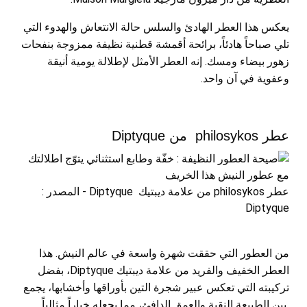
يعكس هذا العطر الهادئ والسلس حالة الانتعاش والهدوء التي
تلي صباحاً هادئاً، برائحة أقمشة قطنية نظيفة ممزوجة بنفحات
زهور بيضاء ومسك. إنه العطر الأمثل لإطلالة يومية أنيقة
وعفوية في آن واحد.
عطر philosykos من Diptyque
عطر philosykos من علامة ديبتيك Diptyque - المصدر :
Diptyque
من العطور التي حققت شهرة واسعة في عالم النيش. هذا
العطر الخفيف والفريد من علامة ديبتيك Diptyque، بفضل
تركيبته التي تعكس عبير شجرة التين بأوراقها وأخشابها، يجمع
بين الطبيعة النقية والعمق الدافئ، مما يجعله خياراً مثالياً