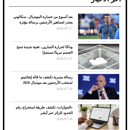
بعد أسبوع من خسارة المونديال.. سكالوني
ضعف تبريد مكيف السيارة عند الوقوف.. أشهر
يعتذر لجماهير الأرجنتين برسالة مؤثرة
الأسباب والحلول
2026-07-27
وداعًا لحرارة التمارين.. تقنية جديدة تمنح
الجسم تبريدًا مستمرًا
2026-07-27
رسالة مسربة تكشف ما قاله إنفانتينو
لمنتخب الأرجنتين بعد مونديال 2026
2026-07-26
7 نصائح لاختيار لون البنطلون المناسب للقميص
«الجوازات» تكشف طريقة استخراج رقم
الأسود
الحدود للزائر عبر أبشر
2026-07-26