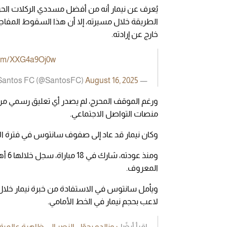
يُعرف عن نيمار أنه من أفضل مسددي الركلات الح
الطريقة خلال مسيرته، إلا أن هذا السقوط المفاجئ 
خارج عن إرادته.
.com/XXG4a9Oj0w
August 16, 2025
— Santos FC (@SantosFC)
ورغم الموقف المحرج، لم يصدر أي تعليق رسمي من 
منصات التواصل الاجتماعي.
وكان نيمار قد عاد إلى صفوف سانتوس في فترة الانتقالات الشتوية لعام 2025
المعروف.
ويأمل سانتوس في الاستفادة من خبرة نيمار خلال 
لاعب بحجم نيمار في الخط الأمامي.
اقرأ أيضًا:
رونالدو يحوّل النصر إلى ظاهرة عالمية