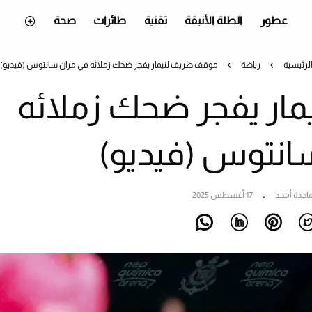
عطور
الطلة الأنيقة
تقنية
طائرات
صحة
لرئيسية
رياضة
موقف طريف لنيمار يفجر ضحك زملائه في مران سانتوس (فيديو)
ار يفجر ضحك زملائه
انتوس (فيديو)
اجدة أمجد
17 أغسطس 2025