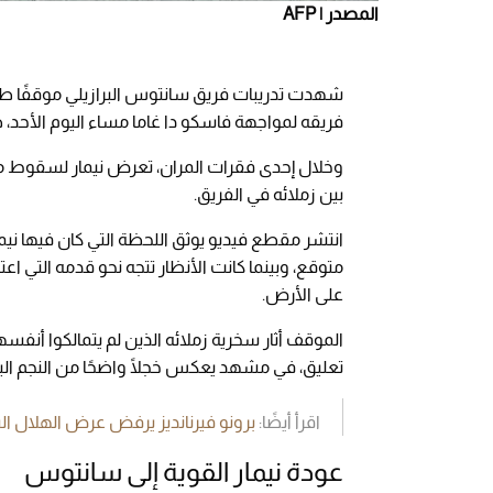
المصدر | AFP
شهدت تدريبات فريق سانتوس البرازيلي موقفًا طريفً
فريقه لمواجهة فاسكو دا غاما مساء اليوم الأحد، 
وخلال إحدى فقرات المران، تعرض نيمار لسقوط مفا
بين زملائه في الفريق.
انتشر مقطع فيديو يوثق اللحظة التي كان فيها نيم
متوقع، وبينما كانت الأنظار تتجه نحو قدمه التي ا
على الأرض.
الموقف أثار سخرية زملائه الذين لم يتمالكوا أنف
تعليق، في مشهد يعكس خجلًا واضحًا من النجم البر
اقرأ أيضًا:
برونو فيرنانديز يرفض عرض الهلال 
عودة نيمار القوية إلى سانتوس