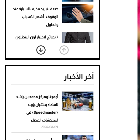
ضعف تبريد مكيف السيارة عند
الوقوف.. أشهر الأسباب
والحلول
7 نصائح لاختيار لون البنطلون
المناسب للقميص الأسود
نرى المستقبل من خلال
تصميماتنا.. كيف حجزت 1886
آخر الأخبار
مكانها في عالم الأزياء؟
أغلى 10 عطور في العالم للرجال
تمنحك فخامة استثنائية
أوميغا ومركز محمد بن راشد
للفضاء يحتفيان بإرث
Aston Martin Valiant: على
«Speedmaster» في
هوى الأبطال
استكشاف الفضاء
2026-08-09
أفضل تدريج للشعر الطويل
لإطلالة جريئة وعصرية