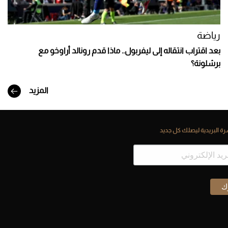
رياضة
بعد اقتراب انتقاله إلى ليفربول.. ماذا قدم رونالد أراوخو مع
برشلونة؟
المزيد
ة البريدية ليصلك كل جديد