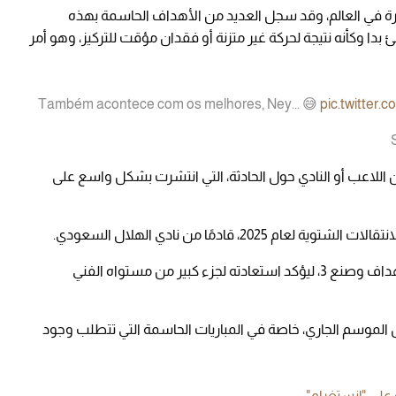
رة في العالم، وقد سجل العديد من الأهداف الحاسمة بهذه
بدا وكأنه نتيجة لحركة غير متزنة أو فقدان مؤقت للتركيز، وهو أمر
Também acontece com os melhores, Ney... 😅
pic.twitter
اللاعب أو النادي حول الحادثة، التي انتشرت بشكل واسع على
، قادمًا من نادي الهلال السعودي.
ومنذ عودته، شارك في 18 مباراة، سجل خلالها 6 أهداف وصنع 3، ليؤكد استعادته لجزء كبير من مستواه الفني
الموسم الجاري، خاصة في المباريات الحاسمة التي تتطلب وجود
 على "إنستغرام"