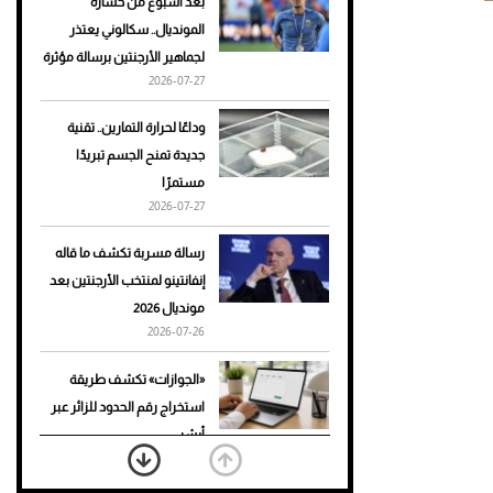
بعد أسبوع من خسارة
المونديال.. سكالوني يعتذر
أحذية Mary Jane: ترف وأناقة
لجماهير الأرجنتين برسالة مؤثرة
للرجال
2026-07-27
وداعًا لحرارة التمارين.. تقنية
جديدة تمنح الجسم تبريدًا
مستمرًا
2026-07-27
رسالة مسربة تكشف ما قاله
إنفانتينو لمنتخب الأرجنتين بعد
مونديال 2026
2026-07-26
«الجوازات» تكشف طريقة
استخراج رقم الحدود للزائر عبر
أبشر
2026-07-26