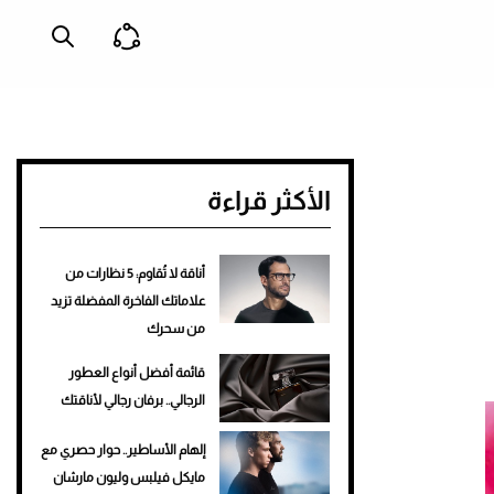
الأكثر قراءة
أناقة لا تُقاوم: 5 نظارات من
علاماتك الفاخرة المفضلة تزيد
من سحرك
قائمة أفضل أنواع العطور
الرجالي.. برفان رجالي لأناقتك
إلهام الأساطير.. حوار حصري مع
مايكل فيلبس وليون مارشان