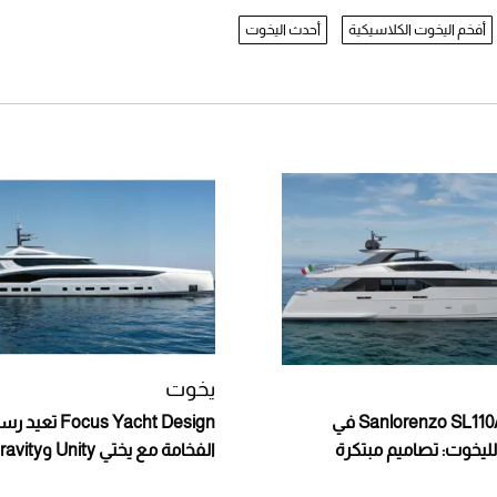
أفخم اليخوت الكلاسيكية
أحدث اليخوت
يخوت
إطلاق يخت Sanlorenzo SL110A في
us Yacht Design
ليخوت: تصاميم مبتكرة
الفخامة مع يختي Unity وGravity