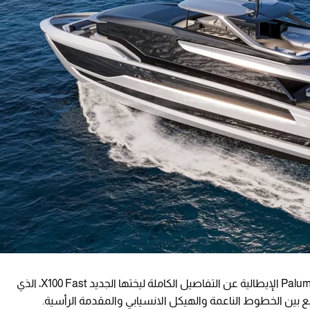
كشفت شركة Extra Yachts التابعة لمجموعة Palumbo الإيطالية عن التفاصيل الكاملة ليختها الجديد X100 Fast، الذي