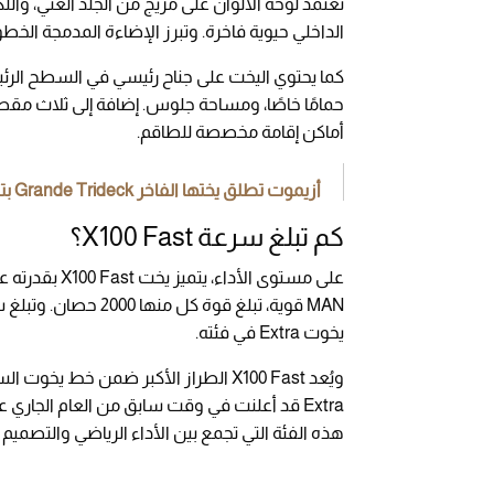
تعتمد لوحة الألوان على مزيج من الجلد الغني، والل
الداخلي حيوية فاخرة. وتبرز الإضاءة المدمجة الخط
كما يحتوي اليخت على جناح رئيسي في السطح ال
أماكن إقامة مخصصة للطاقم.
أزيموت تطلق يختها الفاخر Grande Trideck بتصميم داخلي عصري
كم تبلغ سرعة X100 Fast؟
يخوت Extra في فئته.
هذه الفئة التي تجمع بين الأداء الرياضي والتصميم ا