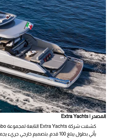
المصدر | Extra Yachts
يأتي بطول يبلغ 100 قدم، بتصميم خارجي جريء يجمع بين الخطوط الناعمة والهيكل الانسيابي والمقدمة الرأسية.