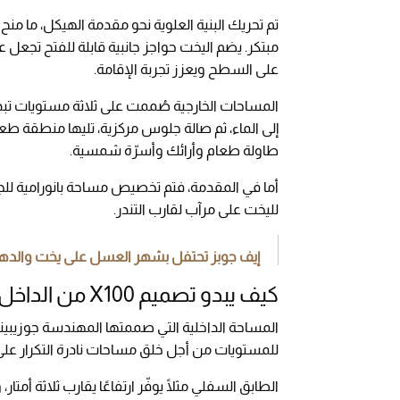
تم تحريك البنية العلوية نحو مقدمة الهيكل، ما منح
على السطح ويعزز تجربة الإقامة.
المساحات الخارجية صُممت على ثلاثة مستويات ت
إلى الماء، ثم صالة جلوس مركزية، تليها منطقة ط
طاولة طعام وأرائك وأسرّة شمسية.
أما في المقدمة، فتم تخصيص مساحة بانورامية للج
لليخت على مرآب لقارب التندر.
إيف جوبز تحتفل بشهر العسل على يخت والدها ا
كيف يبدو تصميم X100 من الداخل؟
المساحة الداخلية التي صممتها المهندسة جوزيبينا 
للمستويات من أجل خلق مساحات نادرة التكرار على
الطابق السفلي مثلًا يوفّر ارتفاعًا يقارب ثلاثة أم