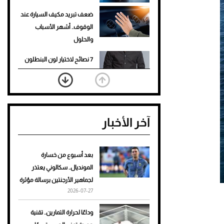
ضعف تبريد مكيف السيارة عند
الوقوف.. أشهر الأسباب
والحلول
7 نصائح لاختيار لون البنطلون
المناسب للقميص الأسود
نرى المستقبل من خلال
تصميماتنا.. كيف حجزت 1886
آخر الأخبار
مكانها في عالم الأزياء؟
أغلى 10 عطور في العالم للرجال
تمنحك فخامة استثنائية
بعد أسبوع من خسارة
المونديال.. سكالوني يعتذر
Aston Martin Valiant: على
لجماهير الأرجنتين برسالة مؤثرة
هوى الأبطال
2026-07-27
أفضل تدريج للشعر الطويل
وداعًا لحرارة التمارين.. تقنية
لإطلالة جريئة وعصرية