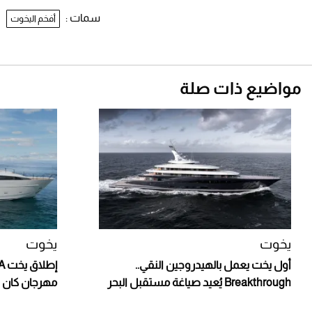
سمات :
أفخم اليخوت
مواضيع ذات صلة
يخوت
يخوت
أول يخت يعمل بالهيدروجين النقي..
Breakthrough يُعيد صياغة مستقبل البحر
مهرجان كان ل