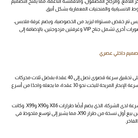
كر اللامع، والزجاج المصقول، والأقمشة الناعمة، مما يمنح التصميم
وط الانسيابية والمنحنيات المعمارية بشكل أنيق.
رئيس تم خفض مستواه ليزيد من الخصوصية، ويضم غرفة ملابس،
حمامًا خاصًا، ومساحة جلوس. إضافة إلى ثلاث مقصورات أخرى تشمل جناح VIP وغرفتين مزدوجتين، بالإضافة إلى
على مستوى الأداء، يتميز يخت X100 Fast بقدرته على تحقيق سرعة قصوى تصل إلى 40 عقدة بفضل ثلاث محركات
MAN قوية، تبلغ قوة كل منها 2000 حصان. وتبلغ سرعة الإبحار المريحة لليخت نحو 30 عقدة، ما يجعله واحدًا من أسرع
ويُعد X100 Fast الطراز الأكبر ضمن خط يخوت السرعة لدى الشركة، الذي يضم أيضًا طرازات X86 وX90 وX99. وكانت
Extra قد أعلنت في وقت سابق من العام الجاري عن بيع أول نسخة من طراز X90، مما يشير إلى توسع ملحوظ في
لفاخر.