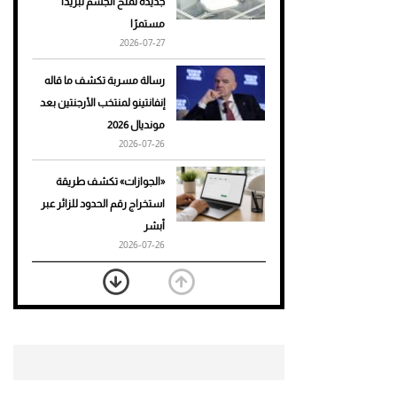
جديدة تمنح الجسم تبريدًا
مستمرًا
أحذية Mary Jane: ترف وأناقة
2026-07-27
للرجال
رسالة مسربة تكشف ما قاله
إنفانتينو لمنتخب الأرجنتين بعد
مونديال 2026
2026-07-26
«الجوازات» تكشف طريقة
استخراج رقم الحدود للزائر عبر
أبشر
2026-07-26
بعد 7 أشهر من تعرضه لحادث
مروع.. جوشوا يفوز على برينغا
بـ"الضربة القاضية" (فيديو)
2026-07-26
موعد صرف حساب المواطن