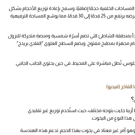
 المساحات الخلفية حجمًا إضافيًا، وسمح بإعادة توزيع الأحجام بشكل
مبتكر. يضم اليخت حواجز جانبية قابلة للفتح تجعل عرضه يرتفع من 25 قدمًا إلى 30 قدمًا، مما يوسّع المساحة الترفيهية
بدأ بمنطقة الشاطئ التي تضم أسرّة شمسية ومنصة متحركة للنزول
عام مجهزة بمطبخ مفتوح. ويضم السطح العلوي "الفلاي بريدج"
لوس، تُطل مباشرة على المحيط، في حين يحتوي الجانب الجانبي
لفاخر (فيديو)
أرينا جاءت بتوجه مختلف، حيث استُخدم توزيع غير تقليدي
 هذا النوع من اليخوت.
تار، وهو أمر غير معتاد في يخوت بهذا الحجم. تدعم هذه الهندسة