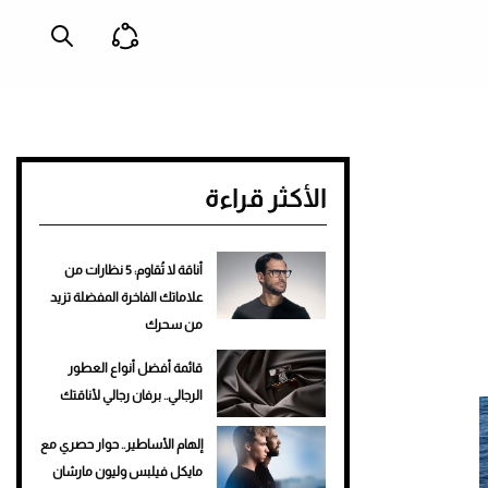
الأكثر قراءة
أناقة لا تُقاوم: 5 نظارات من
علاماتك الفاخرة المفضلة تزيد
من سحرك
قائمة أفضل أنواع العطور
الرجالي.. برفان رجالي لأناقتك
إلهام الأساطير.. حوار حصري مع
مايكل فيلبس وليون مارشان