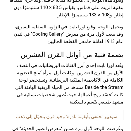
وتعود هذه اللوحة إلى مجموعة كندية خاصة، وقد جرى تنفيذها
بتقنية الزيت على قماش، بقياس 83.5 × 110 سنتيمترًا دون
إطار، و108 × 133 سنتيمترًا بالإطار.
وتحمل اللوحة توقيع لورا نايت في الزاوية السفلية اليسرى،
وقد بيعت لأول مرة من معرض "Cooling Gallery" في لندن
عام 1913 لعائلة جامعي القطعة الحاليين.
بصمة فنية من أوائل القرن العشرين
وتُعد لورا نايت إحدى أبرز الفنانات البريطانيات في النصف
الأول من القرن العشرين، وكانت أول امرأة تُمنح العضوية
الكاملة في الأكاديمية الملكية البريطانية. وتستحضر لوحة
Beside the Stream مشاهد من الحياة الريفية الهادئة التي
كانت تُجسّد روح أعمالها، حيث تُظهر شخصيات نسائية في
مشهد طبيعي يتّسم بالسكينة.
سوذبيز تحتفي بأيقونة نادرة: وحيد قرن يتحوّل إلى ذهب
وعُرضت اللوحة لأول مرة ضمن "معرض الصور الحديثة" في