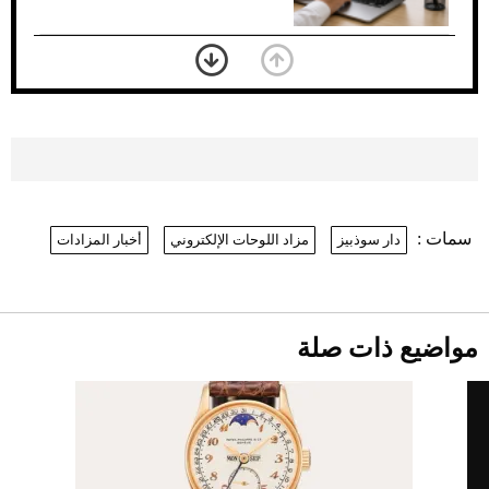
بعد 7 أشهر من تعرضه لحادث مروع.. جوشوا
يفوز على برينغا بـ"الضربة القاضية" (فيديو)
2026-07-26
موعد صرف حساب المواطن لشهر
أغسطس 2026
2026-07-25
سمات :
دار سوذبيز
مزاد اللوحات الإلكتروني
أخبار المزادات
نرى المستقبل من خلال تصميماتنا.. كيف حجزت
1886 مكانها في عالم الأزياء؟
أقصر يوم في 2026 يقترب.. ماذا يحدث في
دوران الأرض؟
2026-07-25
مواضيع ذات صلة
قبل ليلة النزال.. اكتمال وزن أبطال "The
Comeback" في جدة (فيديو)
2026-07-25