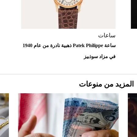
"بوجاتي ميسترال" الاستثنائية للبيع في
مزاد مونتيري
2026-07-23
أغلى 10 عطور في العالم للرجال تمنحك فخامة
استثنائية
ساعات
ساعة Patek Philippe ذهبية نادرة من عام 1940
في مزاد سوذبيز
المزيد من منوعات
Aston Martin Valiant: على هوى الأبطال