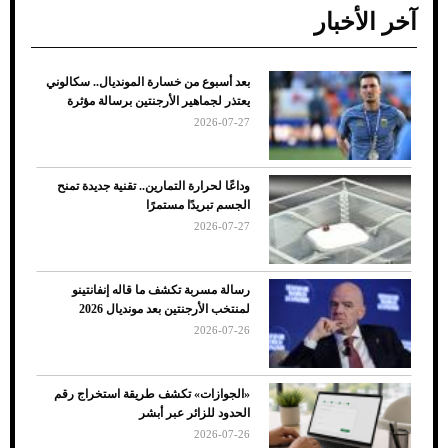
آخر الأخبار
بعد أسبوع من خسارة المونديال.. سكالوني
ضعف تبريد مكيف السيارة عند الوقوف.. أشهر
يعتذر لجماهير الأرجنتين برسالة مؤثرة
الأسباب والحلول
2026-07-27
وداعًا لحرارة التمارين.. تقنية جديدة تمنح
الجسم تبريدًا مستمرًا
2026-07-27
رسالة مسربة تكشف ما قاله إنفانتينو
لمنتخب الأرجنتين بعد مونديال 2026
2026-07-26
7 نصائح لاختيار لون البنطلون المناسب للقميص
«الجوازات» تكشف طريقة استخراج رقم
الأسود
الحدود للزائر عبر أبشر
2026-07-26