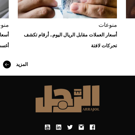
منوعات
منو
أسعار العملات مقابل الريال اليوم.. أرقام تكشف
تحركات لافتة
أغسطس
المزيد
أفضل تدريج للشعر الطويل لإطلالة جريئة وعصرية