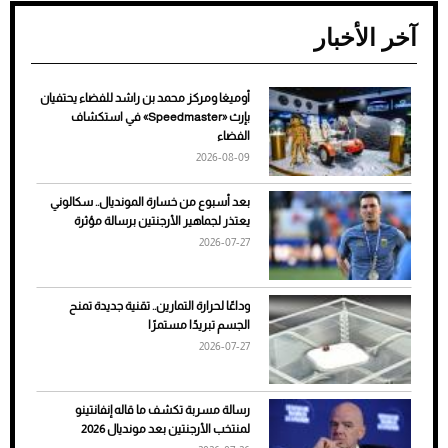
آخر الأخبار
أوميغا ومركز محمد بن راشد للفضاء يحتفيان
ضعف تبريد مكيف السيارة عند الوقوف.. أشهر
بإرث «Speedmaster» في استكشاف
الأسباب والحلول
الفضاء
2026-08-09
بعد أسبوع من خسارة المونديال.. سكالوني
يعتذر لجماهير الأرجنتين برسالة مؤثرة
2026-07-27
وداعًا لحرارة التمارين.. تقنية جديدة تمنح
الجسم تبريدًا مستمرًا
2026-07-27
7 نصائح لاختيار لون البنطلون المناسب للقميص
رسالة مسربة تكشف ما قاله إنفانتينو
الأسود
لمنتخب الأرجنتين بعد مونديال 2026