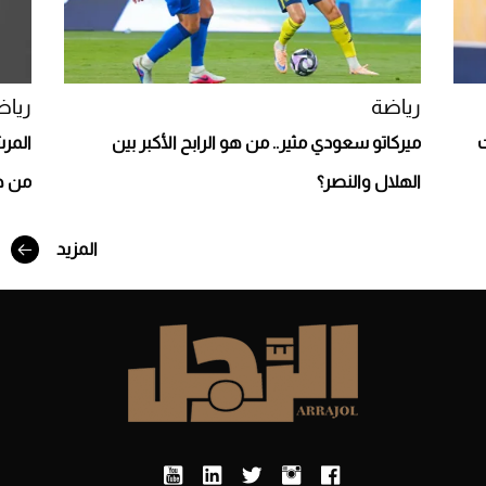
رياضة
رياض
ت
ميركاتو سعودي مثير.. من هو الرابح الأكبر بين
المرش
الهلال والنصر؟
من هو
المزيد
أفضل تدريج للشعر الطويل لإطلالة جريئة وعصرية