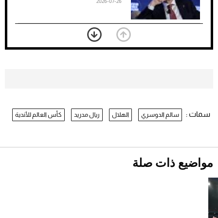
2026-07-26
«الجوازات» تكشف طريقة استخراج رقم
الحدود للزائر عبر أبشر
2026-07-26
بعد 7 أشهر من تعرضه لحادث مروع.. جوشوا
يفوز على برينغا بـ"الضربة القاضية" (فيديو)
2026-07-26
سمات :
سالم الدوسري
الهلال
ريال مدريد
كأس العالم للأندية
نرى المستقبل من خلال تصميماتنا.. كيف حجزت
1886 مكانها في عالم الأزياء؟
موعد صرف حساب المواطن لشهر
أغسطس 2026
2026-07-25
مواضيع ذات صلة
أقصر يوم في 2026 يقترب.. ماذا يحدث في
دوران الأرض؟
2026-07-25