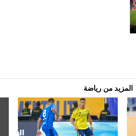
قبل ليلة النزال.. اكتمال وزن أبطال "The
Comeback" في جدة (فيديو)
2026-07-25
أغلى 10 عطور في العالم للرجال تمنحك فخامة
استثنائية
المزيد من رياضة
Aston Martin Valiant: على هوى الأبطال