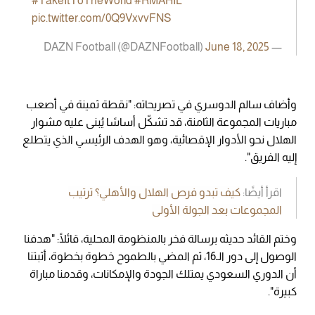
#TakeItToTheWorld
#RMAHIL
pic.twitter.com/0Q9VxvvFNS
June 18, 2025
— DAZN Football (@DAZNFootball)
وأضاف سالم الدوسري في تصريحاته: "نقطة ثمينة في أصعب
مباريات المجموعة الثامنة، قد تشكّل أساسًا يُبنى عليه مشوار
الهلال نحو الأدوار الإقصائية، وهو الهدف الرئيسي الذي يتطلع
إليه الفريق".
اقرأ أيضًا:
كيف تبدو فرص الهلال والأهلي؟ ترتيب
المجموعات بعد الجولة الأولى
وختم القائد حديثه برسالة فخر بالمنظومة المحلية، قائلًا: "هدفنا
الوصول إلى دور الـ16، ثم المضي بالطموح خطوة بخطوة، أثبتنا
أن الدوري السعودي يمتلك الجودة والإمكانات، وقدمنا مباراة
كبيرة".