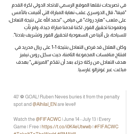
في تصريحات نقلها الموقع الرسمي للاتحاد الدولي لكرة القدم
"فيفا"، قال الدوسري عقب نهاية المباراة التي أقيمت بالأمس
على ملعب "هارد روك" في ميامي: "نحمد الله على نتيجة التعادل،
وطموحنا تحقيق الفوز، لكننا قدمنا مباراة جيدة، ولم نأتِ
للسياحة، بل أتينا من السعودية لتحقيق الفوز وتشريف بلادنا".
وكان الهلال قد فرض التعادل بنتيجة 1-1 على ريال مدريد في
افتتاح منافسات المجموعة الثامنة، حيث سجّل روبن نيفيز
هدف التعادل من ركلة جزاء، بعد أن تقدّم "الميرنغي" بهدف
مباغت عبر غونزالو غارسيا.
40' ⚽ GOAL! Ruben Neves buries it from the penalty
spot and
@Alhilal_EN
are level!
Watch the
@FIFACWC
| June 14 - July 13 | Every
Game | Free |
https://t.co/i0K4eUtwwb
|
#FIFACWC