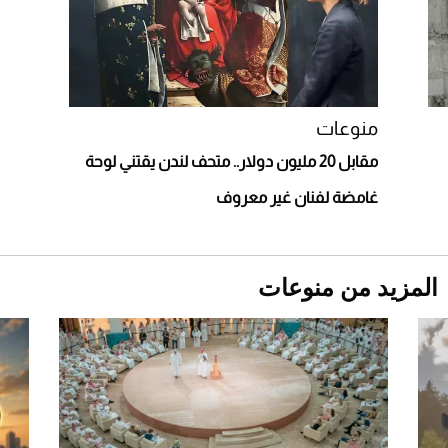
قبل ليلة النزال.. اكتمال وزن أبطال "The
Comeback" في جدة (فيديو)
2026-07-25
أغلى 10 عطور في العالم للرجال تمنحك فخامة
استثنائية
منوعات
مقابل 20 مليون دولار.. متحف لندن يقتني لوحة
غامضة لفنان غير معروف
المزيد من منوعات
Aston Martin Valiant: على هوى الأبطال