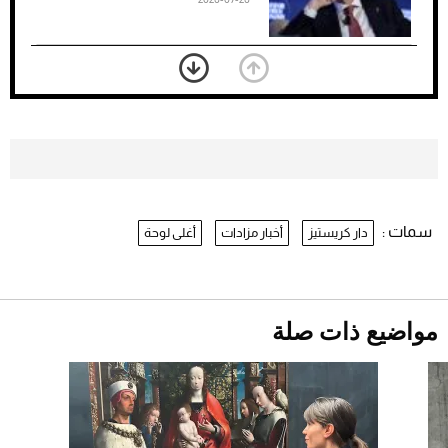
«الجوازات» تكشف طريقة استخراج رقم
الحدود للزائر عبر أبشر
2026-07-26
بعد 7 أشهر من تعرضه لحادث مروع.. جوشوا
يفوز على برينغا بـ"الضربة القاضية" (فيديو)
2026-07-26
سمات :
دار كريستيز
أخبار مزادات
أغلى لوحة
نرى المستقبل من خلال تصميماتنا.. كيف حجزت
1886 مكانها في عالم الأزياء؟
موعد صرف حساب المواطن لشهر
أغسطس 2026
2026-07-25
مواضيع ذات صلة
أقصر يوم في 2026 يقترب.. ماذا يحدث في
دوران الأرض؟
2026-07-25