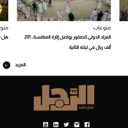
منوعات
منو
المزاد الدولي للصقور يواصل إثارة المنافسة.. 201
هل تأ
ألف ريال في ليلته الثانية
المزيد
أفضل تدريج للشعر الطويل لإطلالة جريئة وعصرية