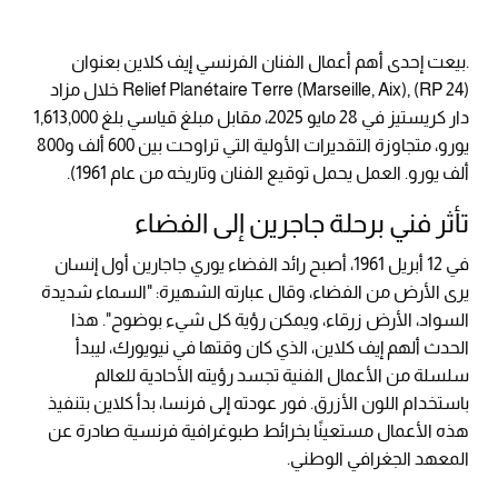
.بيعت إحدى أهم أعمال الفنان الفرنسي إيف كلاين بعنوان
Relief Planétaire Terre (Marseille, Aix), (RP 24) خلال مزاد
دار كريستيز في 28 مايو 2025، مقابل مبلغ قياسي بلغ 1,613,000
يورو، متجاوزة التقديرات الأولية التي تراوحت بين 600 ألف و800
ألف يورو. العمل يحمل توقيع الفنان وتاريخه من عام 1961).
تأثر فني برحلة جاجرين إلى الفضاء
في 12 أبريل 1961، أصبح رائد الفضاء يوري جاجارين أول إنسان
يرى الأرض من الفضاء، وقال عبارته الشهيرة: "السماء شديدة
السواد، الأرض زرقاء، ويمكن رؤية كل شيء بوضوح". هذا
الحدث ألهم إيف كلاين، الذي كان وقتها في نيويورك، ليبدأ
سلسلة من الأعمال الفنية تجسد رؤيته الأحادية للعالم
باستخدام اللون الأزرق. فور عودته إلى فرنسا، بدأ كلاين بتنفيذ
هذه الأعمال مستعينًا بخرائط طبوغرافية فرنسية صادرة عن
المعهد الجغرافي الوطني.