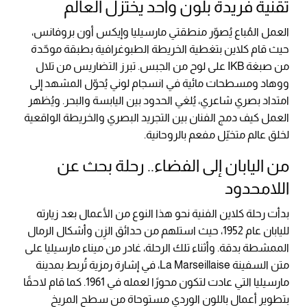
تقنية فريدة بلون واحد يختزل العالم
العمل المُباع يُصوّر منطقتي مارسيليا وإيكس أون بروفانس،
حيث قام كلاين بتغطية الخريطة الطبوغرافية بطبقة موحّدة
من صبغة IKB على لوح من الجبس. تبرز التضاريس من تلال
ووهاد ومسطحات مائية في انسجام لوني يُحوّل المشهد إلى
امتداد بصري شاعري، يُلغي الحدود بين اليابسة والبحر. ويُظهر
العمل كيف دمج الفنان بين التجريد البصري والخريطة الواقعية
لخلق عالم متخيّل مفعم بالروحانية.
من اليابان إلى الفضاء.. رحلة بحث عن
اللامحدود
بدأت رحلة كلاين الفنية نحو هذا النوع من الأعمال بعد زيارته
لليابان عام 1952، حيث استلهم من حدائق الزِن وأشكال الرمال
الممشطة بدقة. وأثناء تلك الرحلة، غادر من ميناء مارسيليا على
متن السفينة La Marseillaise، في إشارة رمزية تُربط بمدينة
مارسيليا التي عادت لتكون محورًا لعمله في 1961. كما قام لاحقًا
بتطوير أعمال باللون الوردي مستوحاة من سطح المريخ