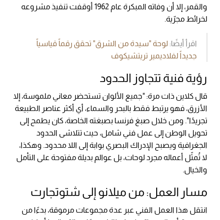
والقمر، إلا أن وفاته المبكرة عام 1962 أوقفت تنفيذ مشروعه
لخرائط مجرّية.
اقرأ أيضًا:
لوحة "سيدة من الشرق" تحقق رقماً قياسياً
جديداً لفلاديمير تريتشيكوف
رؤية فنية تتجاوز الحدود
قال كلاين ذات مرة: "جميع الألوان تستحضر معاني ملموسة، إلا
الأزرق، فهو يرتبط فقط بالبحر والسماء، أي أكثر عناصر الطبيعة
تجريدًا". ومن خلال صبغ فرنسا بصبغته الخاصة، كان يطمح إلى
تحويل الوطن إلى عمل فني شامل، حيث تتلاشى الحدود
الجغرافية ويصبح الإدراك البصري بوابة إلى اللا محدود. وهكذا،
لا تُمثّل أعماله مجرد لوحات، بل عوالم بديلة مفتوحة على التأمل
والخيال.
مسار العمل: من ميلانو إلى شتوتجارت
انتقل هذا العمل الفني عبر عدة مجموعات مرموقة، بدءًا من