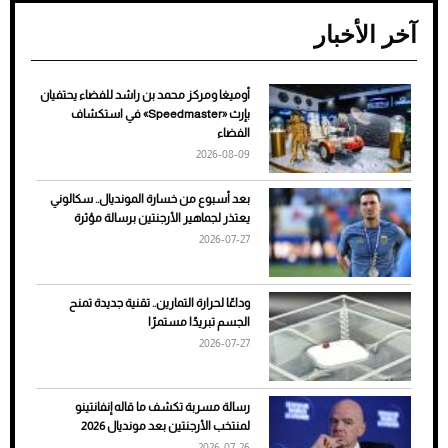
آخر الأخبار
أوميغا ومركز محمد بن راشد للفضاء يحتفيان
ضعف تبريد مكيف السيارة عند الوقوف.. أشهر
بإرث «Speedmaster» في استكشاف
الأسباب والحلول
الفضاء
2026-08-09
بعد أسبوع من خسارة المونديال.. سكالوني
يعتذر لجماهير الأرجنتين برسالة مؤثرة
2026-07-27
وداعًا لحرارة التمارين.. تقنية جديدة تمنح
الجسم تبريدًا مستمرًا
2026-07-27
7 نصائح لاختيار لون البنطلون المناسب للقميص
رسالة مسربة تكشف ما قاله إنفانتينو
الأسود
لمنتخب الأرجنتين بعد مونديال 2026
2026-07-26