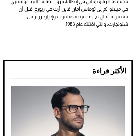
مجموعة أدريانو بوزاتي في إيطاليا، مرورًا بصالة جاليريا أبولينييري
في ميلانو، ثم إلى توماس أمان فاين آرت في زيورخ، قبل أن
تستقر به الحال في مجموعة هيلموت وإدزارد روتر في
شتوتجارت، والتي اقتنته عام 1983.
الأكثر قراءة