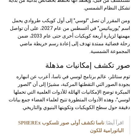
تُستكشف من قبل، ويُعتقد أنها تحتفظ بخصائص بدائية من بداية
تشكل النظام الشمسي.
ومن المقرر أن تصل "لوسي" إلى أول كويكب طروادي يحمل
اسم "يوريباتيس" في أغسطس من عام 2027، على أن تواصل
مهمتها لزيارة أربعة كويكبات أخرى حتى عام 2033، ضمن
رحلة فضائية ممتدة تهدف إلى إعادة رسم خريطة ماضي
المجموعة الشمسية.
صور تكشف إمكانيات مذهلة
توم ستاتلر، عالم برنامج لوسي في ناسا، أعرب عن انبهاره
بجودة الصور التي التقطتها المركبة، مشيرًا إلى أن "الصور
المبكرة توضح الإمكانيات الهائلة للأدوات العلمية التي تحملها
لوسي"، وهذه الأدوات المتطورة تتيح لعلماء الفضاء جمع بيانات
دقيقة حول سطح الكويكبات وتكوينها البنيوي والتاريخي.
اقرأ أيضًا:
ناسا تكشف أولى صور تلسكوب SPHEREx
البانورامية للكون