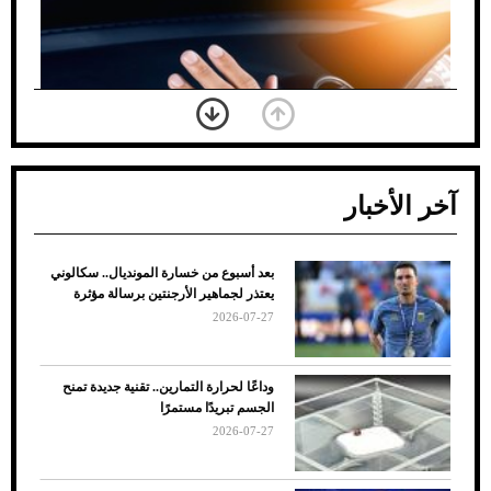
آخر الأخبار
بعد أسبوع من خسارة المونديال.. سكالوني
ضعف تبريد مكيف السيارة عند الوقوف.. أشهر
يعتذر لجماهير الأرجنتين برسالة مؤثرة
الأسباب والحلول
2026-07-27
وداعًا لحرارة التمارين.. تقنية جديدة تمنح
الجسم تبريدًا مستمرًا
2026-07-27