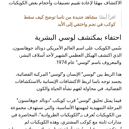
الاكتشاف مهمًا لإعادة تقييم تصنيفات وأحجام بعض الكويكبات.
اقرأ أيضًا:
مشاهد جديدة من ناسا توضح كيف سقط
كوكب في نجم واختفي إلى الأبد
احتفاء بمكتشف لوسي البشرية
سُمي الكويكب على اسم العالم الأمريكي دونالد جوهانسون،
الذي اكتشف الهيكل العظمي الشهير لأحد أسلاف البشر،
والمعروف باسم "لوسي" عام 1974.
هذا الربط بين "لوسي" الإنسان و"لوسي" المركبة الفضائية،
يجسد توجه ناسا لربط الاكتشافات الإنسانية بالاستكشافات
الفضائية، في محاولة لفهم نشأة الحياة والكون.
فيما يمثل تحليق "لوسي" قرب كويكب "دونالد جوهانسون"
المرحلة التمهيدية لمهمتها الأساسية، والتي تستهدف مجموعة
من الكويكبات تُعرف بـ"الكويكبات الطروادية"، المحاصرة في
مدارات ثابتة مع كوكب المشتري، وهذه الكويكبات لم