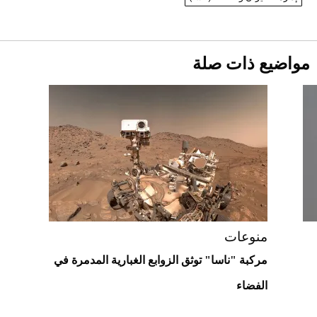
2026-07-25
قبل ليلة النزال.. اكتمال وزن أبطال "The
مواضيع ذات صلة
Comeback" في جدة (فيديو)
2026-07-25
"بوجاتي ميسترال" الاستثنائية للبيع في
مزاد مونتيري
2026-07-23
أغلى 10 عطور في العالم للرجال تمنحك فخامة
استثنائية
منوعات
مركبة "ناسا" توثق الزوابع الغبارية المدمرة في
الفضاء