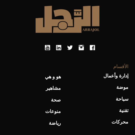
الأقسام
أحذية Mary Jane: ترف وأناقة للرجال
إدارة وأعمال
هو و هي
موضة
مشاهير
سياحة
صحة
تقنية
منوعات
محركات
رياضة