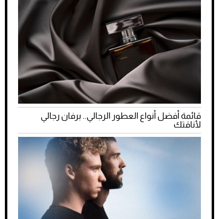
قائمة أفضل أنواع العطور الرجالي.. برفان رجالي
لأناقتك