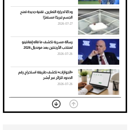
وداعًا لحرارة التمارين.. تقنية جديدة تمنح
الجسم تبريدًا مستمرًا
2026-07-27
رسالة مسربة تكشف ما قاله إنفانتينو
لمنتخب الأرجنتين بعد مونديال 2026
2026-07-26
7 نصائح لاختيار لون البنطلون المناسب للقميص
«الجوازات» تكشف طريقة استخراج رقم
الأسود
الحدود للزائر عبر أبشر
2026-07-26
بعد 7 أشهر من تعرضه لحادث مروع.. جوشوا
يفوز على برينغا بـ"الضربة القاضية" (فيديو)
2026-07-26