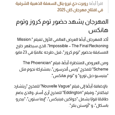
اقرأ أيضًا:
روبرت دي نيرو ينال السعفة الذهبية الشرفية
في افتتاح مهرجان كان 2025
المهرجان يشهد حضور توم كروز وتوم
هانكس
أكد المهرجان أيضًا العرض العالمي الأول لفيلم "Mission:
Impossible – The Final Reckoning"، الذي سيظهر خارج
المسابقة بحضور "توم كروز"، قبل طرحه عالميًا في 23 مايو.
ومن العروض المنتظرة أيضًا، فيلم "The Phoenician
Scheme" للمخرج "ويس أندرسون"، بمشاركة نجوم مثل
"بينيسيو ديل تورو" و "توم هانكس".
بالإضافة أيضًا إلى فيلم "Nouvelle Vague" للمخرج "ريتشارد
لينكلاتر"، وفيلم "Eddington" للمخرج آري أستر، والذي يضم
طاقمًا قويًا يشمل "جواكين فينيكس"، "إيما ستون"، "بيدرو
باسكال"، و "أوستن بتلر".