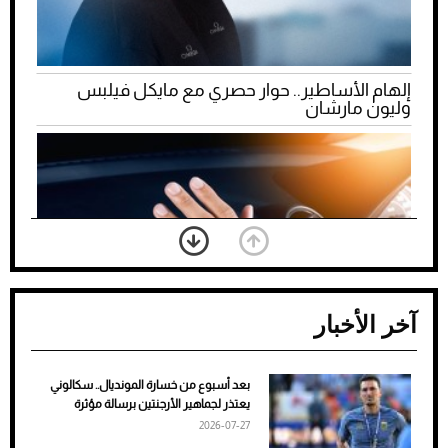
إلهام الأساطير.. حوار حصري مع مايكل فيلبس
وليون مارشان
آخر الأخبار
بعد أسبوع من خسارة المونديال.. سكالوني
ضعف تبريد مكيف السيارة عند الوقوف.. أشهر
يعتذر لجماهير الأرجنتين برسالة مؤثرة
الأسباب والحلول
2026-07-27