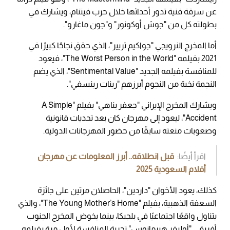
عن سرقة فنية تدور أحداثها خلال حرب فيتنام، ويشارك في
بطولته كل من "جوش أوكونور" و"جون ماغارو".
أما المخرج النرويجي "جواكيم تريير"، الذي حقق نجاحًا كبيرًا في
2021 بفيلمه "The Worst Person in the World"، فيعود
للمنافسة بفيلمه الجديد "Sentimental Value"، الذي يضم
النجمة نخبة من النجوم أبرزهم "رينات رينسفي".
ويشارك المخرج الإيراني "جعفر بناهي" بفيلم "A Simple
Accident"، ليعود إلى مهرجان كان بعد تحديات قانونية
وصعوبات منعته سابقًا من حضور المهرجانات الدولية.
اقرأ أيضًا:
قبل انطلاقه.. أبرز المعلومات عن مهرجان
أفلام السعودية 2025
كذلك، يعود الأخوان "داردين"، الحاصلان مرتين على جائزة
السعفة الذهبية، بفيلم "The Young Mother’s Home"، والذي
يتناول واقعًا اجتماعيًا في بلجيكا، بينما يخوض المخرج الجنوب
أفريقي "أوليفر هيرمانوس" تجربة المنافسة لأول مرة بفيلمه