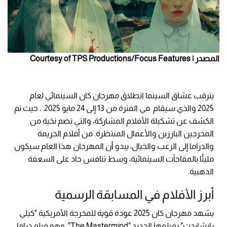
المصدر | Courtesy of TPS Productions/Focus Features
يترقب عشاق السينما انطلاق مهرجان كان السينمائي لعام
2025 والذي سيقام في الفترة من 13 إلى 24 مايو 2025. ، حيث تم
الكشف عن تشكيلة الأفلام المشاركة، والتي تضم نخبة من
المخرجين البارزين والأعمال المنتظرة. من أفلام الجريمة
والدراما إلى الرعب والخيال، يبدو أن المهرجان هذا العام سيكون
مليئًا بالمفاجآت السينمائية، وسط تنافس حاد على السعفة
الذهبية.
أبرز الأفلام في المسابقة الرسمية
يشهد مهرجان كان 2025 عودة قوية للمخرجة الأمريكية "كيلي
رايشاردت" بفيلمها الجديد "The Mastermind"، وهو فيلم دراما