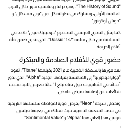
"The History of Sound"، وهو دراما رومانسية تدور خلال الحرب
العالمية الأولى، ويشارك في بطولته كل من "بول ميسكال" و
"جوش أوكونور".
كما يمثل المخرج الفرنسي المخضرم "دومينيك مول" بلاده في
المسابقة من خلال فيلمه "Dossier 137"، الذي يندرج ضمن فئة
أفلام الجريمة.
حضور قوي للأفلام الصادمة والمبتكرة
بعد فوزها بالسعفة الذهبية عام 2021 بفيلمها "Titane"، تعود
"جوليا دوكورنو" إلى المنافسة بفيلمها الجديد "Alpha"، الذي تدور
أحداثه في الثمانينيات حول فتاة تبلغ 11 عامًا تتعرض للنبذ بسبب
شائعات عن إصابتها بمرض غامض.
وتحظى شركة "Neon" بفرص قوية لمواصلة سلسلتها التاريخية
في حصد السعفة الذهبية، حيث تمتلك في جعبتها فيلمين
قويين هذا العام، هما "Alpha" و"Sentimental Value".