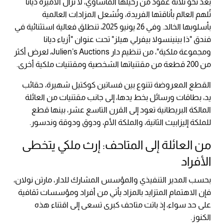
بعد نحو ثلاثة عقود من رحيلها المأساوي، لا تزال الأميرة ديانا
تُلهم العالم بأناقتها الفريدة، وتُشعل المزادات العالمية
بأسلوبها الخالد. وفي 26 يونيو 2025، تنطلق فعالية استثنائية في
فندق "ذا بينينسولا بيفرلي هيلز" تحت عنوان "أزياء ديانا
ومجموعة ملكية"، من تنظيم دار Julien’s Auctions، لعرض أكثر
من 200 قطعة من مقتنياتها الشخصية ومقتنيات ملكية أخرى.
القطع المعروضة تتنوع بين فساتين كوكتيل شهيرة، حقائب
يد، بطاقات ورسائل بخط يدها، إلى جانب مقتنيات من العائلة
المالكة البريطانية تعود إلى القرن التاسع عشر، بينها قطع
للملكة إليزابيث الثانية، والملكة الأم، ودوق ودوقة وندسور.
من العائلة إلى المتاحف: إرث ملكي يتخطى
الأفراد
بحسب المدير التنفيذي والمؤسس المشارك للدار، مارتن نولان،
فإن الاهتمام المتزايد بالمزاد يأتي من أفراد ومؤسسات ثقافية
على حد سواء، إذ باتت متاحف كبرى تسعى إلى اقتناء هذه
الكنوز.