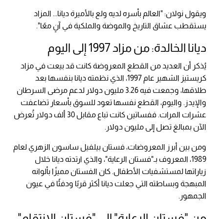
ويقول نولان: "العالم بأسره لديه ولع بالأميرة ديانا... المزاد
يستقطب عشاق التاريخ والموضة والملكية في آنٍ معًا".
ديانا الخالدة: من مزاد 1997 إلى اليوم
يُذكر أن العديد من القطع المعروضة كانت قد بيعت في مزاد
كريستيز الشهير عام 1997، الذي نظمته ديانا بنفسها بعد
طلاقها، وجمعت فيه 3.26 مليون دولار لدعم مرضى السرطان
والإيدز. واليوم، القطع نفسها تعود للسوق بأسعار تضاعفت
عشرات المرات. ففساتين كانت تباع مقابل 30 ألف دولار تُعرض
الآن بمبالغ تصل إلى مليون دولار.
ومن بين أبرز المعروضات، فستان بيلفيل ساسون الزهري لعام
1989، المعروف بـ"فستان الرعاية"، والذي ارتدته ديانا خلال
زياراتها لمستشفيات الأطفال. كان الفستان مميزًا بألوانه
المبهجة وبساطته التي جعلت ديانا أكثر قربًا ودفئًا في عيون
الجمهور.
من "فستان الرعاية" إلى "فستان الانتقام"