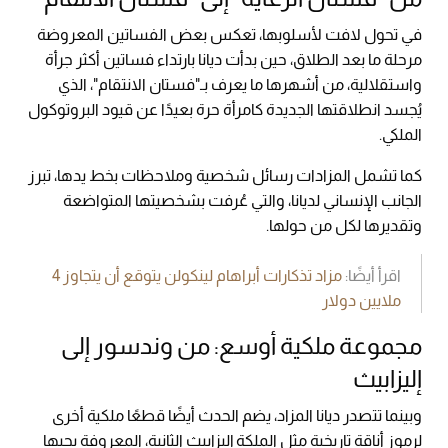
في تحول لافت لأسلوبها، تعكس بعض الفساتين المعروضة
مرحلة ما بعد الطلاق، حين بدأت ديانا بارتداء فساتين أكثر جرأة
واستقلالية، من أشهرها ما يعرف بـ"فستان الانتقام"، الذي
يُجسد انطلاقتها الجديدة كامرأة حرة بعيدًا عن قيود البروتوكول
الملكي.
كما تشمل المزادات رسائل شخصية وملاحظات بخط يدها، تبرز
الجانب الإنساني لديانا، والتي عُرفت بشخصيتها المتواضعة
وتقديرها لكل من حولها.
اقرأ أيضًا:
مزاد تذكارات أبراهام لينكولن يتوقع أن يتجاوز 4
ملايين دولار
مجموعة ملكية أوسع: من وندسور إلى
إليزابيث
وبينما تتصدر ديانا المزاد، يضم الحدث أيضًا قطعًا ملكية أخرى
لرموز أناقة تاريخية مثل الملكة إليزابيث الثانية، المعروفة بحبها