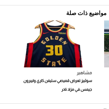
دوران الأرض؟
2026-07-25
مواضيع ذات صلة
قبل ليلة النزال.. اكتمال وزن أبطال "The
Comeback" في جدة (فيديو)
2026-07-25
"بوجاتي ميسترال" الاستثنائية للبيع في مزاد
مونتيري
2026-07-23
أغلى 10 عطور في العالم للرجال تمنحك فخامة
استثنائية
مشاهير
سوثبيز تعرض قميصي ستيفن كاري وليبرون
جيمس في مزاد نادر