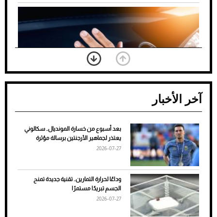
آخر الأخبار
بعد أسبوع من خسارة المونديال.. سكالوني
ضعف تبريد مكيف السيارة عند الوقوف.. أشهر
يعتذر لجماهير الأرجنتين برسالة مؤثرة
الأسباب والحلول
2026-07-27
وداعًا لحرارة التمارين.. تقنية جديدة تمنح
الجسم تبريدًا مستمرًا
2026-07-27