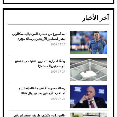
آخر الأخبار
بعد أسبوع من خسارة المونديال.. سكالوني
ضعف تبريد مكيف السيارة عند الوقوف.. أشهر
يعتذر لجماهير الأرجنتين برسالة مؤثرة
الأسباب والحلول
2026-07-27
وداعًا لحرارة التمارين.. تقنية جديدة تمنح
الجسم تبريدًا مستمرًا
2026-07-27
رسالة مسربة تكشف ما قاله إنفانتينو
لمنتخب الأرجنتين بعد مونديال 2026
2026-07-26
7 نصائح لاختيار لون البنطلون المناسب للقميص
«الجوازات» تكشف طريقة استخراج رقم