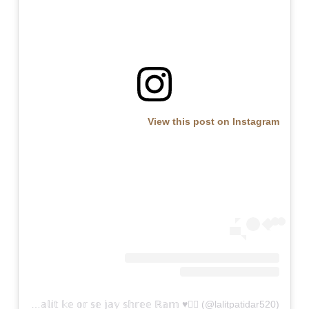
View this post on Instagram
A post shared by ❤️‍🔥♥️𝕃𝕒𝕝𝕚𝕥 𝕜𝕖 𝕠𝕣 𝕤𝕖 𝕛𝕒𝕪 𝕤𝕙𝕣𝕖𝕖 ℝ𝕒𝕞 ♥️❤️‍🔥 (@lalitpatidar520)