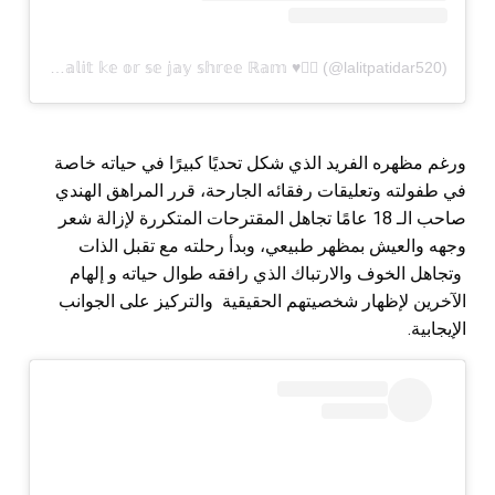
A post shared by ❤️‍🔥♥️𝕃𝕒𝕝𝕚𝕥 𝕜𝕖 𝕠𝕣 𝕤𝕖 𝕛𝕒𝕪 𝕤𝕙𝕣𝕖𝕖 ℝ𝕒𝕞 ♥️❤️‍🔥 (@lalitpatidar520)
ورغم مظهره الفريد الذي شكل تحديًا كبيرًا في حياته خاصة
في طفولته وتعليقات رفقائه الجارحة، قرر المراهق الهندي
صاحب الـ 18 عامًا تجاهل المقترحات المتكررة لإزالة شعر
وجهه والعيش بمظهر طبيعي، وبدأ رحلته مع تقبل الذات
وتجاهل الخوف والارتباك الذي رافقه طوال حياته و إلهام
الآخرين لإظهار شخصيتهم الحقيقية والتركيز على الجوانب
الإيجابية.