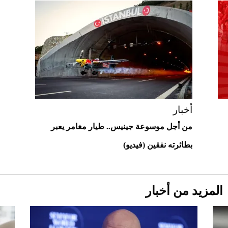
2026-07-25
"بوجاتي ميسترال" الاستثنائية للبيع في
مزاد مونتيري
2026-07-23
أغلى 10 عطور في العالم للرجال تمنحك فخامة
استثنائية
أخبار
من أجل موسوعة جينيس.. طيار مغامر يعبر
بطائرته نفقين (فيديو)
المزيد من أخبار
Aston Martin Valiant: على هوى الأبطال