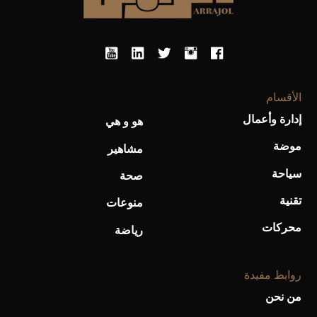
أحذية Mary Jane: ترف وأناقة للرجال
الأقسام
إدارة وأعمال
هو و هي
موضة
مشاهير
سياحة
صحة
تقنية
منوعات
محركات
رياضة
روابط مفيدة
من نحن