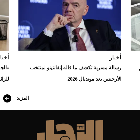
أخبار
أخبا
رسالة مسربة تكشف ما قاله إنفانتينو لمنتخب
«الج
الأرجنتين بعد مونديال 2026
للزائ
أفضل تدريج للشعر الطويل لإطلالة جريئة وعصرية
المزيد