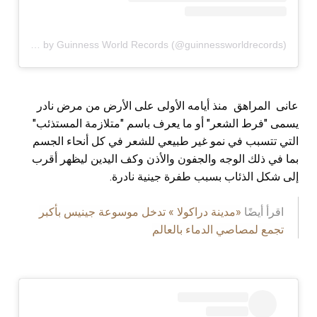
A post shared by Guinness World Records (@guinnessworldrecords)
عانى المراهق منذ أيامه الأولى على الأرض من مرض نادر
يسمى "فرط الشعر" أو ما يعرف باسم "متلازمة المستذئب"
التي تتسبب في نمو غير طبيعي للشعر في كل أنحاء الجسم
بما في ذلك الوجه والجفون والأذن وكف اليدين ليظهر أقرب
إلى شكل الذئاب بسبب طفرة جينية نادرة.
اقرأ أيضًا
«مدينة دراكولا » تدخل موسوعة جينيس بأكبر
تجمع لمصاصي الدماء بالعالم