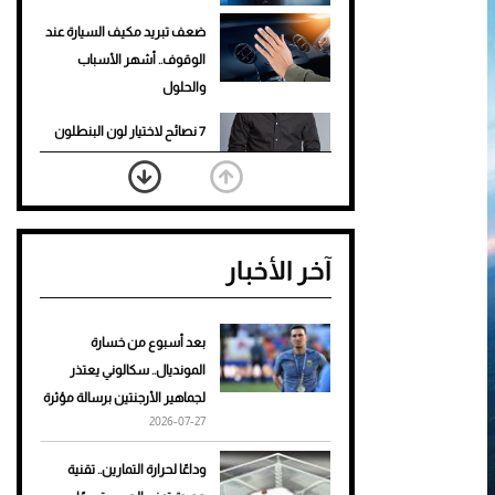
ضعف تبريد مكيف السيارة عند
الوقوف.. أشهر الأسباب
والحلول
7 نصائح لاختيار لون البنطلون
المناسب للقميص الأسود
نرى المستقبل من خلال
تصميماتنا.. كيف حجزت 1886
آخر الأخبار
مكانها في عالم الأزياء؟
أغلى 10 عطور في العالم للرجال
تمنحك فخامة استثنائية
بعد أسبوع من خسارة
المونديال.. سكالوني يعتذر
Aston Martin Valiant: على
لجماهير الأرجنتين برسالة مؤثرة
هوى الأبطال
2026-07-27
أفضل تدريج للشعر الطويل
وداعًا لحرارة التمارين.. تقنية
لإطلالة جريئة وعصرية