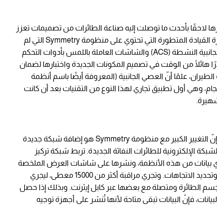
ا لاحقًا بأحدث ما توصلت إليه صناعة الطائرات من تصميمات تعزز
الراحة على متن الطائرة، فإنّ ما يميز G500 هي قمرة القيادة المتطورة التي تحتوي على منظومة Symmetry التي لم
تكتفِ معها الشركة بمجرد استبدال عصيّ التحكم الجانبية النشطة (ACS) والشاشات العاملة باللمس بأدوات التحكم
ًا هائلًا من الوقت في تصميم المكونات الجديدة واختبارها لضمان
ران، علمًا أنّ العصي الجانبية (المعروفة أيضًا باسم أنظمة
جام، وهي أول تطبيق تجاري لهذا النوع من التقنيات بعد أن كانت
ودائمًا في سياق الحديث عن الأنظمة المتطورة، فإنّ التغيير الكبير مع منظومة Symmetry هو إضافة شبكة جديدة
مود الفقري للشبكة الإلكترونية للطائرات النفاثة الجديدة. تربط شبكة تركيز
أي بيانات من هذه الأنظمة، ونشرها على شاشات العرض الملخصة
واستخدامها للتحكم، ومراقبة صحة عمل الأنظمة وتحديد الاتجاهات. وتجري مراقبة أكثر من 15000 معطى، ليجري
تلف أنحاء جسم الطائرة ومتصلة مع بعضها عبر كابل إيثرنت. وبذلك إذا حصل
، فإنّ البيانات تبقى متاحة لأنها تُنشر على أجهزة توجيه