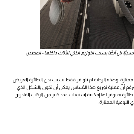
ًّا، بل أيضًا بسبب التوزيع الذكي للأثاث داخلها - المصدر:
رة G500 بمستويات رحابة ممتازة، وهذه الرحابة لم تتوافر فقط بسبب بدن الطائرة العريض
ها. ورغم أنّ عملية توزيع هذا الأساس يمكن أن تكون بالشكل الذي
طائرة به يوفر لها إمكانية استيعاب عدد كبير من الركاب القادرين
لنوعية الممتازة.