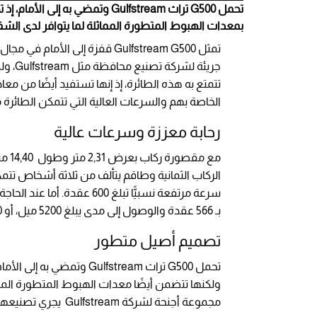
بمعدات الهبوط المتطورة المماثلة لما يتوافر لدى الشقيقة الأكبر G650 - المص
تمثل Gulfstream G500 قفزة إلى
جريئة
تتمتع به هذه الطائرة، إذ إنها تستفيد أيضًا من م
الخاصة بهم والسرعات العالية التي تتمكن الطائرة 
رحابة معززة وسرعات عالية
سرعة مرتفعة نسبيًّا تبلغ 0
بـ 566 عقدة والوصول إلى مدى يبلغ 5200 ميل، أو 9630 كيلومترًا.
تصميم أصيل متطور
مجموعة أجنحة لشركة Gulfstream يجري تصنيعها داخليًّا لدى مصانع الشركة.