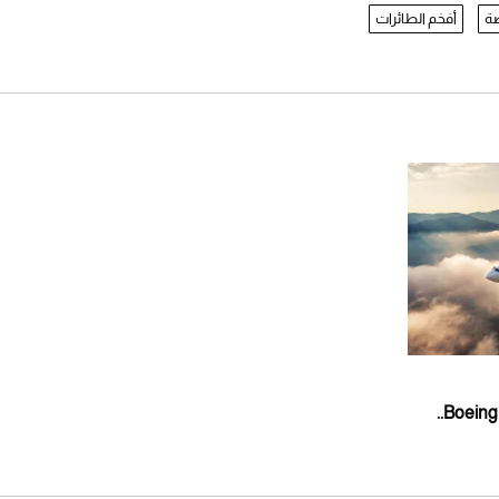
صة
أفخم الطائرات
طائرة Boeing Business Jet 737 MAX..