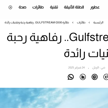
عطور
الطلة الأنيقة
تقنية
طائرات
صحة
الرئيسية
طائرات
طائرة GULFSTREAM G500.. رفاهية رحبة وتقنيات رائدة
طائرة Gulfstream G500.. رفاهية رحبة
يات رائدة
دبي - الرجل
24 فبراير 2025