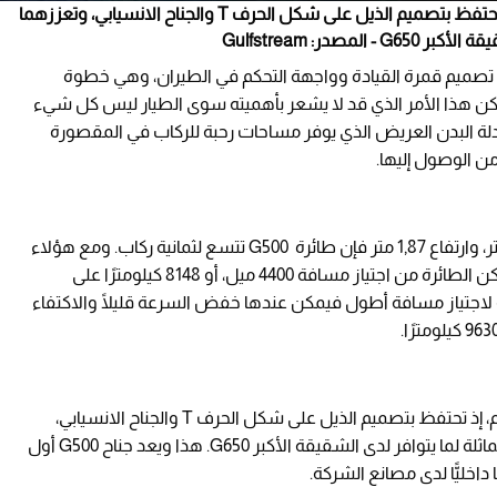
تحمل G500 تراث Gulfstream وتمضي به إلى الأمام، إذ تحتفظ بتصميم الذيل على شكل الحرف T والجناح الانسيابي، وتعززهما
در: Gulfstream
 الأمام في مجال تصميم قمرة القيادة وواجهة التحكم في الطيران، وهي خطوة
 لشركة تصنيع محافظة مثل Gulfstream، ولكن هذا الأمر الذي قد لا يشعر بأهميته سوى الطيار ليس كل شيء
عادلة البدن العريض الذي يوفر مساحات رحبة للركاب في المقصورة
من الوصول إليها.
مع مقصورة ركاب بعرض 2,31 متر وطول 14,40 متر، وارتفاع 1,87 متر فإن طائرة G500 تتسع لثمانية ركاب. ومع هؤلاء
الركاب الثمانية وطاقم يتألف من ثلاثة أشخاص تتمكن الطائرة من اجتياز مسافة 4400 ميل، أو 8148 كيلومترًا على
60 عقدة. أما عند الحاجة لاجتياز مسافة أطول فيمكن عندها خفض السرعة قليلًا والاكتفاء
تحمل G500 تراث Gulfstream وتمضي به إلى الأمام، إذ تحتفظ بتصميم الذيل على شكل الحرف T والجناح الانسيابي،
ولكنها تتضمن أيضًا معدات الهبوط المتطورة المماثلة لما يتوافر لدى الشقيقة الأكبر G650. هذا ويعد جناح G500 أول