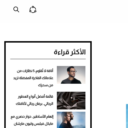
الأكثر قراءة
أناقة لا تُقاوم: 5 نظارات من
علاماتك الفاخرة المفضلة تزيد
من سحرك
قائمة أفضل أنواع العطور
الرجالي.. برفان رجالي لأناقتك
إلهام الأساطير.. حوار حصري مع
مايكل فيلبس وليون مارشان