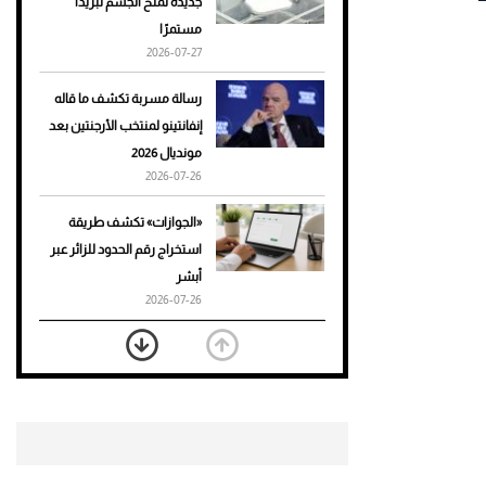
جديدة تمنح الجسم تبريدًا
مستمرًا
أحذية Mary Jane: ترف وأناقة
2026-07-27
للرجال
رسالة مسربة تكشف ما قاله
إنفانتينو لمنتخب الأرجنتين بعد
مونديال 2026
2026-07-26
«الجوازات» تكشف طريقة
استخراج رقم الحدود للزائر عبر
أبشر
2026-07-26
بعد 7 أشهر من تعرضه لحادث
مروع.. جوشوا يفوز على برينغا
بـ"الضربة القاضية" (فيديو)
2026-07-26
موعد صرف حساب المواطن