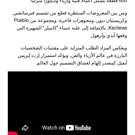
600 قطعة تشمل أعمالاً فنية وأزياء وديكورًا منزليًا.
ومن بين المعروضات المنتظرة قطع من تصميم فيرساتشي
وكريستيان ديور، ومجوهرات فاخرة، ومجموعة من Pueblo
Kachinas، بالإضافة إلى علبة حساء "كامبلز" الشهيرة التي
وقعها آندي وارهول.
ويعكس المزاد الطلب المتزايد على مقتنيات الشخصيات
البارزة في عالم الأزياء والفن، ويؤكد استمرار إرث إيريس
أبفيل كمصدر إلهام لعشاق التصميم حول العالم.