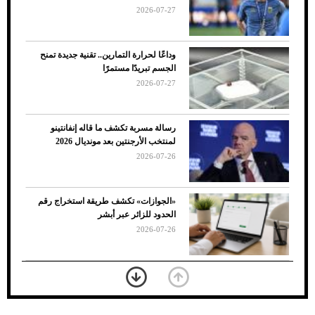
2026-07-27
وداعًا لحرارة التمارين.. تقنية جديدة تمنح
الجسم تبريدًا مستمرًا
2026-07-27
رسالة مسربة تكشف ما قاله إنفانتينو
لمنتخب الأرجنتين بعد مونديال 2026
2026-07-26
7 نصائح لاختيار لون البنطلون المناسب للقميص
«الجوازات» تكشف طريقة استخراج رقم
الأسود
الحدود للزائر عبر أبشر
2026-07-26
بعد 7 أشهر من تعرضه لحادث مروع.. جوشوا
يفوز على برينغا بـ"الضربة القاضية" (فيديو)
2026-07-26