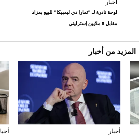
استثنائية
أخبار
لوحة نادرة لـ "تمارا دي ليمبيكا" للبيع بمزاد
مقابل 8 ملايين إسترليني
المزيد من أخبار
Aston Martin Valiant: على هوى الأبطال
أخبار
أخبا