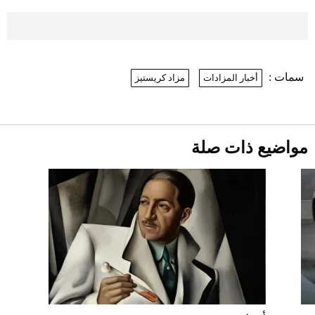
موعد صرف حساب المواطن لشهر
أغسطس 2026
2026-07-25
سمات :
أخبار المزادات
مزاد كريستيز
نرى المستقبل من خلال تصميماتنا.. كيف حجزت
1886 مكانها في عالم الأزياء؟
أقصر يوم في 2026 يقترب.. ماذا يحدث في
دوران الأرض؟
2026-07-25
مواضيع ذات صلة
قبل ليلة النزال.. اكتمال وزن أبطال "The
Comeback" في جدة (فيديو)
2026-07-25
"بوجاتي ميسترال" الاستثنائية للبيع في
مزاد مونتيري
2026-07-23
أغلى 10 عطور في العالم للرجال تمنحك فخامة