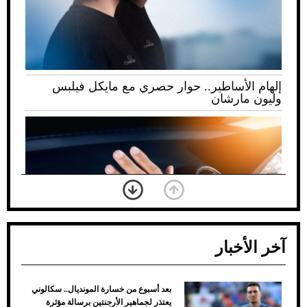
إلهام الأساطير.. حوار حصري مع مايكل فيلبس
وليون مارشان
آخر الأخبار
بعد أسبوع من خسارة المونديال.. سكالوني
ضعف تبريد مكيف السيارة عند الوقوف.. أشهر
يعتذر لجماهير الأرجنتين برسالة مؤثرة
الأسباب والحلول