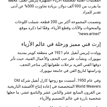
المقتنيات الفنية لمصممة الأزياء الشهيرة إيريس أبفيل، محققًا
ما يقرب من 930 ألف دولار، بزيادة تجاوزت 500% عن أدنى
تقدير للمزاد.
وتضمنت المجموعة أكثر من 200 قطعة، شملت اللوحات
والمنحوتات والأثاث وقطع الأزياء، وفقًا لما ذكره موقع
"news.artnet".
إرث فني مميز ورحلة في عالم الأزياء
وولدت إيريس أبفيل عام 1921 في منطقة كوينز بمدينة
نيويورك، ونشأت على حب التحف والأعمال الفنية، حيث تأثر
ذوقها الفني الفريد برحلات طفولتها إلى متاجر التحف،
ودراستها لتاريخ الفن في جامعة نيويورك.
وفي عام 1950، أسست مع زوجها كارل أبفيل شركة Old
World Weavers المتخصصة في إعادة إنتاج الأقمشة التاريخية
من القرون السابع عشر والثامن عشر والتاسع عشر، ما جعلها
شخصية بارزة في عالم التصميم والأزياء.