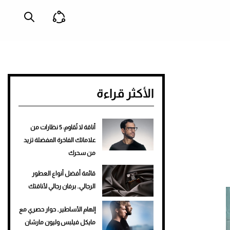
الأكثر قراءة
أناقة لا تُقاوم: 5 نظارات من
علاماتك الفاخرة المفضلة تزيد
من سحرك
قائمة أفضل أنواع العطور
الرجالي.. برفان رجالي لأناقتك
إلهام الأساطير.. حوار حصري مع
مايكل فيلبس وليون مارشان