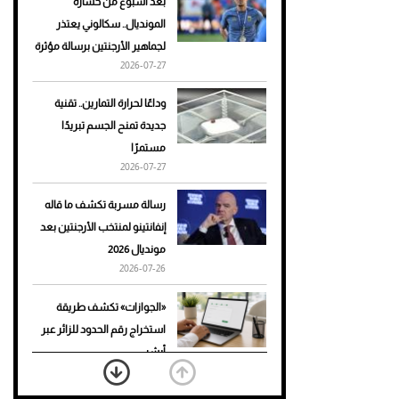
بعد أسبوع من خسارة
المونديال.. سكالوني يعتذر
أحذية Mary Jane: ترف وأناقة
لجماهير الأرجنتين برسالة مؤثرة
للرجال
2026-07-27
وداعًا لحرارة التمارين.. تقنية
جديدة تمنح الجسم تبريدًا
مستمرًا
2026-07-27
رسالة مسربة تكشف ما قاله
إنفانتينو لمنتخب الأرجنتين بعد
مونديال 2026
2026-07-26
«الجوازات» تكشف طريقة
استخراج رقم الحدود للزائر عبر
أبشر
2026-07-26