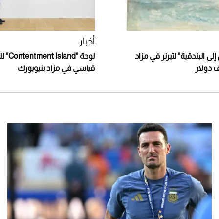
أخبار
لى البندقية" لتيرنر في مزاد
لوحة "and
قياسي في مزاد بنيويورك