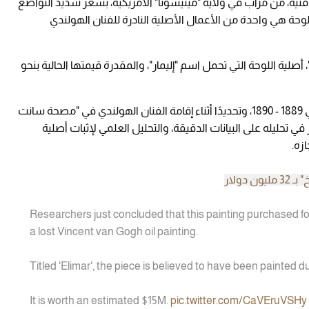
ية، من مرآب في ولاية "مينيسوتا" الأمريكية، بسعر شديد التواضع
في عام 2016، اتضح أن هذه اللوحة هي واحدة من الأعمال الأصلية النادرة للفنان الهولندي
أصلية اللوحة التي تحمل اسم "إليمار"، والمقدرة قيمتها الحالية بنحو
ويعتقد أن هذه اللوحة رسمت في الفترة بين عامي 1889 - 1890، وتحديدًا أثناء إقامة الفنان الهولندي في "مصحة سانت
 تحليله على البيانات الدقيقة، والتحليل العلمي لإثبات أصلية
زه.
دولار
Researchers just concluded that this painting purchased for
a lost Vincent van Gogh oil painting.
Titled 'Elimar', the piece is believed to have been painted d
It is worth an estimated $15M.
pic.twitter.com/CaVEruVSHy