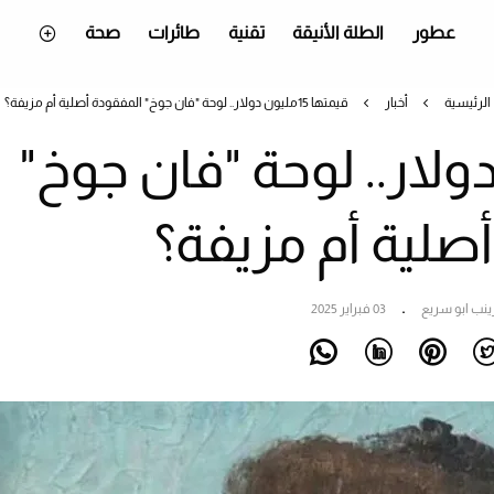
عطور
الطلة الأنيقة
تقنية
طائرات
صحة
الرئيسية
أخبار
قيمتها 15مليون دولار.. لوحة "فان جوخ" المفقودة أصلية أم مزيفة؟
مليون دولار.. لوحة "فان جوخ"
صلية أم مزيفة؟
ينب ابو سريع
03 فبراير 2025