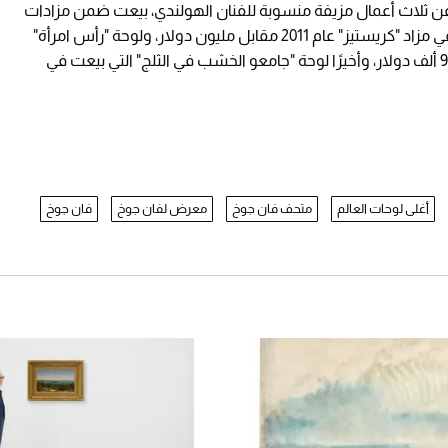
متحف "فان جوخ" عن ثلاث أعمال مزيفة منسوبة للفنان الهولندي، بيعت ضمن مزادات
عالمية، لعل أبرزها لوحة "امرأة فلاحة"، التي بيعت في مزاد "كريستيز" عام 2011 مقابل مليون دولار، ولوحة "رأس امرأة"
التي بيعت في نفس المزاد ونفس العام مقابل 993 ألف دولار، وأخيرًا لوحة "جامعو الخشب في الثلج" التي بيعت في
أغلى لوحات العالم
متحف فان جوخ
معرض لفان جوخ
فان جوخ