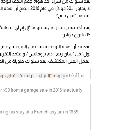
بعد سنوات من شراء أحد هواة جمع التحف للوحة فن
لا يتجاوز الـ50 دولارًا 
الشهير "فان جوخ"!
وقد أكد تقرير صادر عن مجموعة "إل إم آي الدولية"، 
15 مليون دولار!
بول" في "سان ريمي دي بروفانس"، واعتمد التقرير في
العمل الفني المكتشف، بعد سنوات طويلة من انجا
اقرأ أيضًا
بيع لوحة "القوارب الراسية" لـ "فان جوخ" بـ 32 مليون 
 $50 from a garage sale in 2016 is actually
uring his stay at a French asylum in 1889.