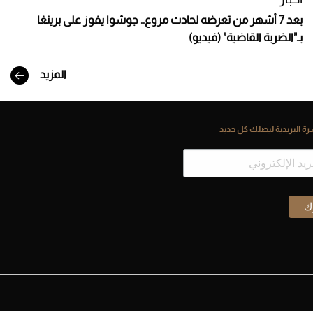
بعد 7 أشهر من تعرضه لحادث مروع.. جوشوا يفوز على برينغا
بـ"الضربة القاضية" (فيديو)
المزيد
ة البريدية ليصلك كل جديد