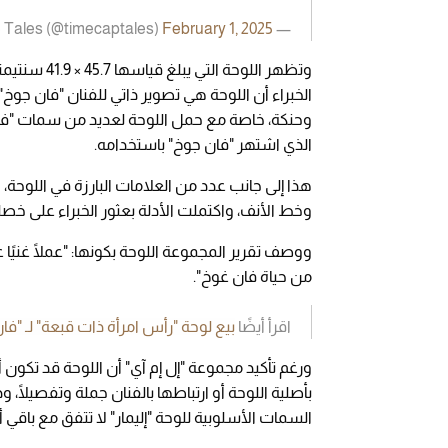
February 1, 2025
— Time Capsule Tales (@timecaptales)
وتظهر اللوحة
الخبراء أن اللوحة هي تصوير ذاتي للفنان "فان جوخ"
وحنكة، خاصة مع حمل اللوحة لعديد من سمات "فا
الذي اشتهر "فان جوخ" باستخدامه.
هذا إلى جانب عدد من العلامات البارزة في اللوحة،
وخط الأنف، واكتملت الأدلة بعثور الخبراء على خصلة
ووصف تقرير المجموعة اللوحة بكونها: "عملًا غنيً
من حياة فان غوخ".
اقرأ أيضًا
بيع لوحة "رأس امرأة ذات قبعة" لـ "فان جوخ" في مزا
ورغم تأكيد مجموعة "إل إم آي" أن اللوحة قد تكون أ
السمات الأسلوبية للوحة "إليمار" لا تتفق مع باقي أ