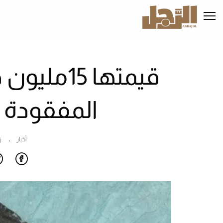
تجاوز
إلى
المحتوى
الرئيسي
قيمتها 15
المفقودة أ
أخبار
ز