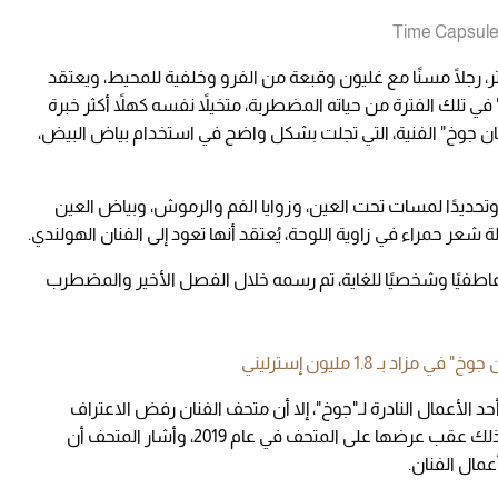
 التي يبلغ قياسها 45.7 × 41.9 سنتيمتر، رجلًا مسنًا مع غليون وقبعة من الفرو وخلفية للمحيط، ويعتقد
 في تلك الفترة من حياته المضطربة، متخيلاً نفسه كهلاً أكثر خبرة
ن جوخ" الفنية، التي تجلت بشكل واضح في استخدام بياض البيض،
 وتحديدًا لمسات تحت العين، وزوايا الفم والرموش، وبياض العين
 شعر حمراء في زاوية اللوحة، يُعتقد أنها تعود إلى الفنان الهولندي.
ا عاطفيًا وشخصيًا للغاية، تم رسمه خلال الفصل الأخير والمضطرب
د بـ 1.8 مليون إسترليني
حد الأعمال النادرة لـ"جوخ"، إلا أن متحف الفنان رفض الاعتراف
بأصلية اللوحة أو ارتباطها بالفنان جملة وتفصيلًا، وذلك عقب عرضها على المتحف في عام 2019، وأشار المتحف أن
عمال الفنان.