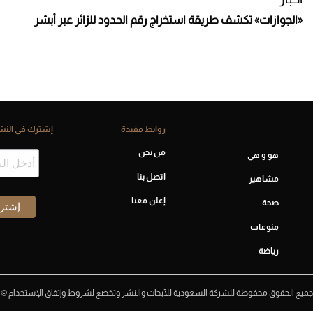
«الجوازات» تكشف طريقة استخراج رقم الحدود للزائر عبر أبشر
روابط مفيدة
إشترك فى النشر
من نحن
هو و هي
اتصل بنا
مشاهير
إعلن معنا
صحة
منوعات
رياضة
جميع الحقوق محفوظة للشركة السعودية للأبحاث والنشر وتخضع لشروط وإتفاق الإستخدام ©