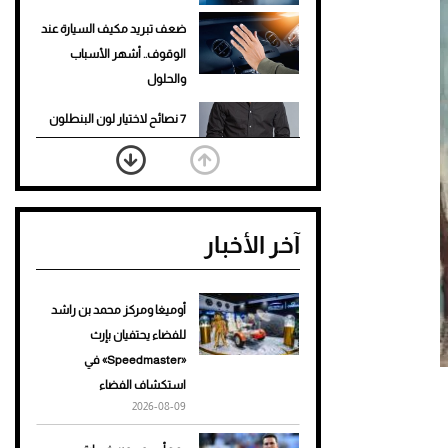
ضعف تبريد مكيف السيارة عند
الوقوف.. أشهر الأسباب
والحلول
7 نصائح لاختيار لون البنطلون
المناسب للقميص الأسود
نرى المستقبل من خلال
تصميماتنا.. كيف حجزت 1886
آخر الأخبار
مكانها في عالم الأزياء؟
أغلى 10 عطور في العالم للرجال
تمنحك فخامة استثنائية
أوميغا ومركز محمد بن راشد
للفضاء يحتفيان بإرث
Aston Martin Valiant: على
«Speedmaster» في
هوى الأبطال
استكشاف الفضاء
2026-08-09
أفضل تدريج للشعر الطويل
لإطلالة جريئة وعصرية