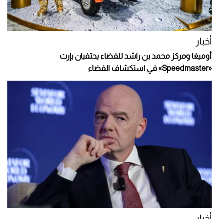
أخبار
أوميغا ومركز محمد بن راشد للفضاء يحتفيان بإرث
«Speedmaster» في استكشاف الفضاء
أخبار