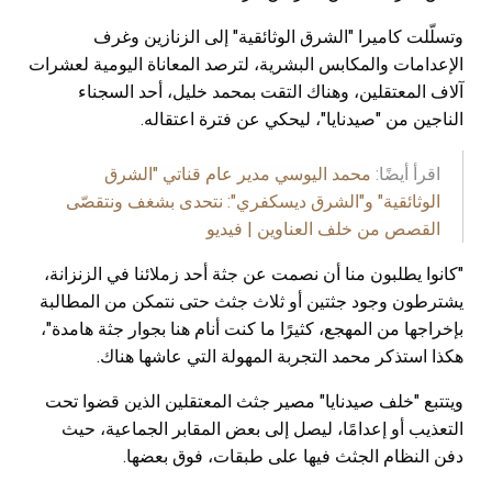
وتسلّلت كاميرا "الشرق الوثائقية" إلى الزنازين وغرف
الإعدامات والمكابس البشرية، لترصد المعاناة اليومية لعشرات
آلاف المعتقلين، وهناك التقت بمحمد خليل، أحد السجناء
الناجين من "صيدنايا"، ليحكي عن فترة اعتقاله.
اقرأ أيضًا:
محمد اليوسي مدير عام قناتي "الشرق
الوثائقية" و"الشرق ديسكفري": نتحدى بشغف ونتقصّى
القصص من خلف العناوين | فيديو
"كانوا يطلبون منا أن نصمت عن جثة أحد زملائنا في الزنزانة،
يشترطون وجود جثتين أو ثلاث جثث حتى نتمكن من المطالبة
بإخراجها من المهجع، كثيرًا ما كنت أنام هنا بجوار جثة هامدة"،
هكذا استذكر محمد التجربة المهولة التي عاشها هناك.
ويتتبع "خلف صيدنايا" مصير جثث المعتقلين الذين قضوا تحت
التعذيب أو إعدامًا، ليصل إلى بعض المقابر الجماعية، حيث
دفن النظام الجثث فيها على طبقات، فوق بعضها.