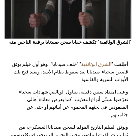
"الشرق الوثائقية" تكشف خفايا سجن صيدنايا برفقة الناجين منه
أطلقت "
الشرق الوثائقية
" "خلف صيدنايا"، وهو أول فيلم يوثق
قصص سجناء صيدنايا بعد سقوط نظام الأسد، ويعيد فتح تلك
الأبواب السرية والقاسية.
وعلى امتداد ستين دقيقة، يتناول الوثائقي شهادات سجناء
تعرّضوا لشتّى أنواع التعذيب، كما يعرض معاناة أهالي
المفقودين في بحثهم المحموم عن أبنائهم أو حتى عن
جثامينهم.
ويوثق الفيلم التاريخ المؤلم لسجن صيدنايا العسكري، من
ثمانينيات القرن الماضي وحتى التحرير التاريخي في 8 ديسمبر