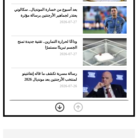
بعد أسبوع من خسارة المونديال.. سكالوني
يعتذر لجماهير الأرجنتين برسالة مؤثرة
2026-07-27
وداعًا لحرارة التمارين.. تقنية جديدة تمنح
الجسم تبريدًا مستمرًا
2026-07-27
7 نصائح لاختيار لون البنطلون المناسب للقميص
رسالة مسربة تكشف ما قاله إنفانتينو
الأسود
لمنتخب الأرجنتين بعد مونديال 2026
2026-07-26
«الجوازات» تكشف طريقة استخراج رقم
الحدود للزائر عبر أبشر
2026-07-26
بعد 7 أشهر من تعرضه لحادث مروع.. جوشوا