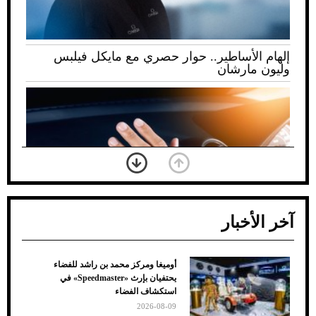
إلهام الأساطير.. حوار حصري مع مايكل فيلبس
وليون مارشان
آخر الأخبار
أوميغا ومركز محمد بن راشد للفضاء
ضعف تبريد مكيف السيارة عند الوقوف.. أشهر
يحتفيان بإرث «Speedmaster» في
الأسباب والحلول
استكشاف الفضاء
2026-08-09