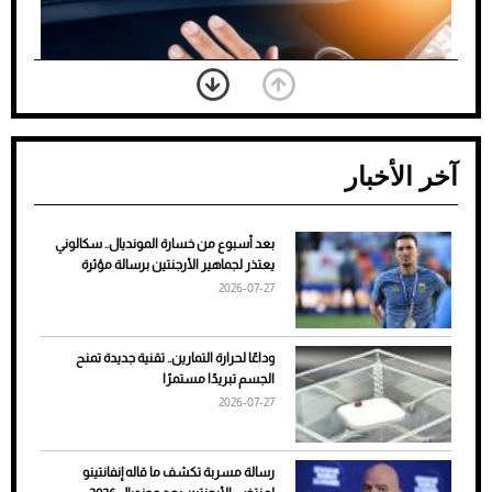
آخر الأخبار
بعد أسبوع من خسارة المونديال.. سكالوني
ضعف تبريد مكيف السيارة عند الوقوف.. أشهر
يعتذر لجماهير الأرجنتين برسالة مؤثرة
الأسباب والحلول
2026-07-27
وداعًا لحرارة التمارين.. تقنية جديدة تمنح
الجسم تبريدًا مستمرًا
2026-07-27
رسالة مسربة تكشف ما قاله إنفانتينو