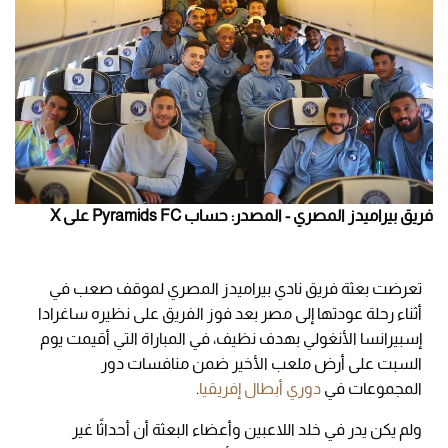
فريق بيراميدز المصري - المصدر: حساب Pyramids FC على X
تعرضت بعثة فريق نادي بيراميدز المصري لموقف صعب في
أثناء رحلة عودتها إلى مصر بعد فوز الفريق على نظيره ساغرادا
إسبيرانسا الأنغولي بهدف نظيف، في المباراة التي أقيمت يوم
السبت على أرض ملعب الأخير ضمن منافسات دور
المجموعات في
دوري أبطال إفريقيا
.
ولم يكن يدر في خلد اللاعبين وأعضاء البعثة أن أحداثًا غير