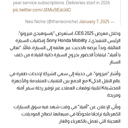
year service subscriptions. Deliveries start in 2026.
pic.twitter.com/J8MuSEaUdC
January 7, 2025
— Neo Niche (@theneoniche)
وخلال معرض CES 2025، استعرض "ياسوهيدي ميزونو"،
الرئيس التنفيذي لـ Sony Honda Mobility، إمكانيات السيارة
الفائقة، وبدأ عرضه بالحديث عبر هاتفه إلى السيارة، قائلاً: "تعالي
يا أفيلا"، ليتفاجأ الحضور بخروج السيارة ذاتية القيادة من خلف
الستار.
وأشار "ميزونو"، في حديثه إلى سعي الشركة لإحداث طفرة في
عالم النقل الذكيK مع الجمع بين التقنيات المتقدمة والأجهزة
المحسّنةK لتلبية توقعات العملاء عبر توفير رحلة سفر آمنة
ومريحة.
ويأتي الإعلان عن "أفيلا" في وقت شهد فيه سوق السيارات
الكهربائية تراجعًا ملحوظًا في مبيعاتها، لصالح الموديلات
الهجينة التي تعمل بالكهرباء والغاز.