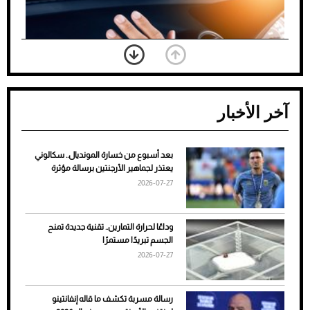
آخر الأخبار
بعد أسبوع من خسارة المونديال.. سكالوني
ضعف تبريد مكيف السيارة عند الوقوف.. أشهر
يعتذر لجماهير الأرجنتين برسالة مؤثرة
الأسباب والحلول
2026-07-27
وداعًا لحرارة التمارين.. تقنية جديدة تمنح
الجسم تبريدًا مستمرًا
2026-07-27
رسالة مسربة تكشف ما قاله إنفانتينو