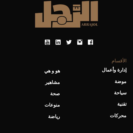
الأقسام
أحذية Mary Jane: ترف وأناقة للرجال
إدارة وأعمال
هو و هي
موضة
مشاهير
سياحة
صحة
تقنية
منوعات
محركات
رياضة