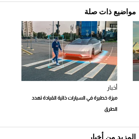
مواضيع ذات صلة
قبل ليلة النزال.. اكتمال وزن أبطال "The
Comeback" في جدة (فيديو)
2026-07-25
"بوجاتي ميسترال" الاستثنائية للبيع في مزاد
مونتيري
2026-07-23
أغلى 10 عطور في العالم للرجال تمنحك فخامة
استثنائية
أخبار
ميزة خطيرة في السيارات ذاتية القيادة تهدد
الطرق
المزيد من أخبار