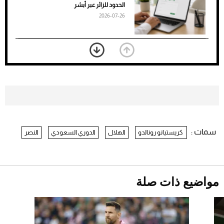
الأسود
الحدود للزائر عبر أبشر
2026-07-26
بعد 7 أشهر من تعرضه لحادث مروع.. جوشوا
يفوز على برينغا بـ"الضربة القاضية" (فيديو)
2026-07-26
موعد صرف حساب المواطن لشهر
أغسطس 2026
2026-07-25
سمات :
كريستيانو رونالدو
الهلال
الدوري السعودي
النصر
نرى المستقبل من خلال تصميماتنا.. كيف حجزت
1886 مكانها في عالم الأزياء؟
أقصر يوم في 2026 يقترب.. ماذا يحدث في
دوران الأرض؟
2026-07-25
مواضيع ذات صلة
قبل ليلة النزال.. اكتمال وزن أبطال "The
Comeback" في جدة (فيديو)
2026-07-25