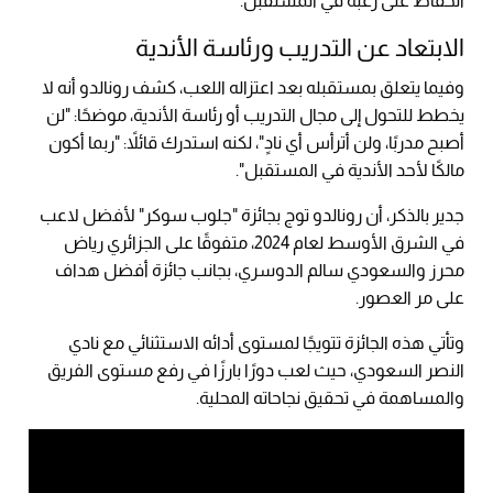
الحفاظ على رغبة في المستقبل.
الابتعاد عن التدريب ورئاسة الأندية
وفيما يتعلق بمستقبله بعد اعتزاله اللعب، كشف رونالدو أنه لا
يخطط للتحول إلى مجال التدريب أو رئاسة الأندية، موضحًا: "لن
أصبح مدربًا، ولن أترأس أي نادٍ"، لكنه استدرك قائلاً: "ربما أكون
مالكًا لأحد الأندية في المستقبل".
جدير بالذكر، أن رونالدو توج بجائزة "جلوب سوكر" لأفضل لاعب
في الشرق الأوسط لعام 2024، متفوقًا على الجزائري رياض
محرز والسعودي سالم الدوسري، بجانب جائزة أفضل هداف
على مر العصور.
وتأتي هذه الجائزة تتويجًا لمستوى أدائه الاستثنائي مع نادي
النصر السعودي، حيث لعب دورًا بارزًا في رفع مستوى الفريق
والمساهمة في تحقيق نجاحاته المحلية.