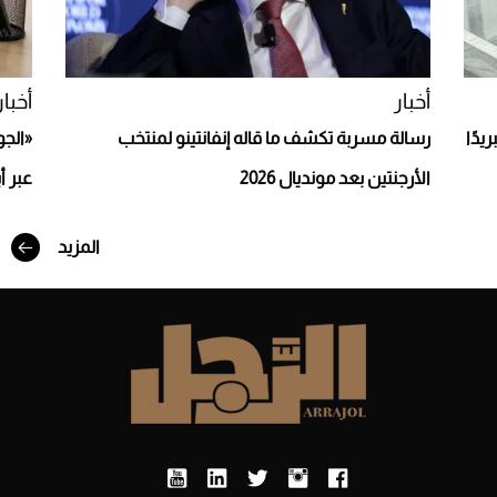
أخبار
أخبار
يدًا
رسالة مسربة تكشف ما قاله إنفانتينو لمنتخب
«الجو
الأرجنتين بعد مونديال 2026
عبر أ
المزيد
أفضل تدريج للشعر الطويل لإطلالة جريئة وعصرية