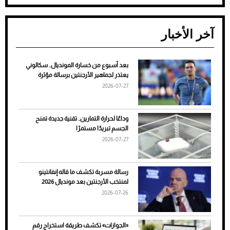
آخر الأخبار
بعد أسبوع من خسارة المونديال.. سكالوني
ضعف تبريد مكيف السيارة عند الوقوف.. أشهر
يعتذر لجماهير الأرجنتين برسالة مؤثرة
الأسباب والحلول
2026-07-27
وداعًا لحرارة التمارين.. تقنية جديدة تمنح
الجسم تبريدًا مستمرًا
2026-07-27
رسالة مسربة تكشف ما قاله إنفانتينو
لمنتخب الأرجنتين بعد مونديال 2026
2026-07-26
7 نصائح لاختيار لون البنطلون المناسب للقميص
«الجوازات» تكشف طريقة استخراج رقم