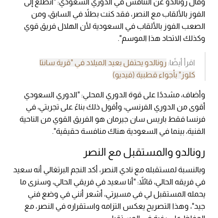
وقال رونالدو عن التنافس في الدوري السعودي: "أتطلع إلى
الفوز بالألقاب مع النصر، فقد كنت بطلاً في السابق، ومن
الصعب الفوز بالألقاب في السعودية لأن الهلال فريق قوي
وكذلك الاتحاد هذا الموسم".
اقرأ أيضًا:
رونالدو يحتفل بعيد الميلاد في "قرية سانتا
كلوز" بأجواء قطبية (فيديو)
وأضاف، مشددًا على قوة الدوري المحلي: "الدوري السعودي
أقوى من الدوري الفرنسي، وأقول ذلك بناءً على تجربتي، في
فرنسا فقط باريس سان جيرمان هو الفريق القوي من الناحية
الفنية، بينما في السعودية هناك منافسة حقيقية".
رونالدو والمستقبل مع النصر
وبالنسبة لمستقبله مع نادي النصر، أكد النجم البرتغالي أنه سعيد
في فريقه الحالي، قائلاً: "أنا سعيد في فريقي الحالي، وسنرى ما
يحمله المستقبل لي في مسيرتي، أشعر أنني في وضع فني
جيد"، وهذا التصريح يعكس التزامه واستقراره في النصر، مع