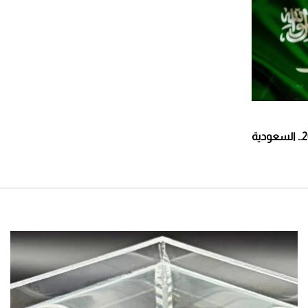
تقييم تاريخي لملف مونديال 2034.. السعودية