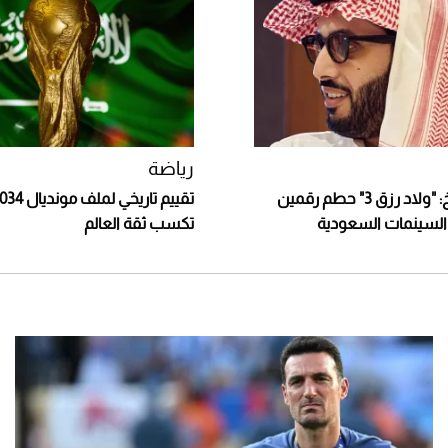
رياضة
تركي آل الشيخ: "ولاد رزق 3" حطم رقمين
السينمات السعودية
تكسب ثقة العالم