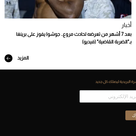
أخبار
بعد 7 أشهر من تعرضه لحادث مروع.. جوشوا يفوز على برينغا
بـ"الضربة القاضية" (فيديو)
المزيد
ة البريدية ليصلك كل جديد