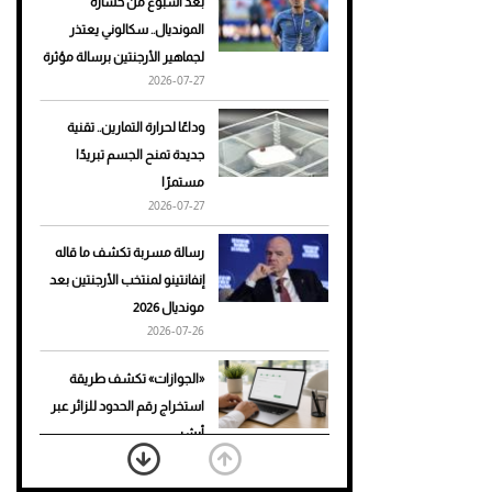
بعد أسبوع من خسارة
المونديال.. سكالوني يعتذر
أحذية Mary Jane: ترف وأناقة
لجماهير الأرجنتين برسالة مؤثرة
للرجال
2026-07-27
وداعًا لحرارة التمارين.. تقنية
جديدة تمنح الجسم تبريدًا
مستمرًا
2026-07-27
رسالة مسربة تكشف ما قاله
إنفانتينو لمنتخب الأرجنتين بعد
مونديال 2026
2026-07-26
«الجوازات» تكشف طريقة
استخراج رقم الحدود للزائر عبر
أبشر
2026-07-26