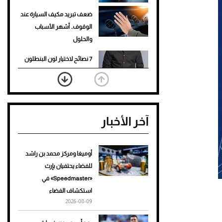
ضعف تبريد مكيف السيارة عند
الوقوف.. أشهر الأسباب
والحلول
7 نصائح لاختيار لون البنطلون
المناسب للقميص الأسود
نرى المستقبل من خلال
تصميماتنا.. كيف حجزت 1886
آخر الأخبار
مكانها في عالم الأزياء؟
أغلى 10 عطور في العالم للرجال
تمنحك فخامة استثنائية
أوميغا ومركز محمد بن راشد
للفضاء يحتفيان بإرث
Aston Martin Valiant: على
«Speedmaster» في
هوى الأبطال
استكشاف الفضاء
2026-08-09
أفضل تدريج للشعر الطويل
لإطلالة جريئة وعصرية