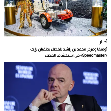
أخبار
أوميغا ومركز محمد بن راشد للفضاء يحتفيان بإرث
«Speedmaster» في استكشاف الفضاء