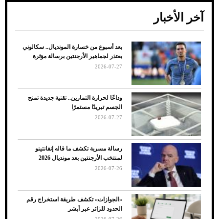
آخر الأخبار
بعد أسبوع من خسارة المونديال.. سكالوني
ضعف تبريد مكيف السيارة عند الوقوف.. أشهر
يعتذر لجماهير الأرجنتين برسالة مؤثرة
الأسباب والحلول
2026-07-27
وداعًا لحرارة التمارين.. تقنية جديدة تمنح
الجسم تبريدًا مستمرًا
2026-07-27
رسالة مسربة تكشف ما قاله إنفانتينو
لمنتخب الأرجنتين بعد مونديال 2026
2026-07-26
7 نصائح لاختيار لون البنطلون المناسب للقميص
«الجوازات» تكشف طريقة استخراج رقم
الأسود
الحدود للزائر عبر أبشر