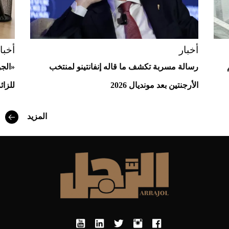
أخبار
أخبا
رسالة مسربة تكشف ما قاله إنفانتينو لمنتخب
«الج
الأرجنتين بعد مونديال 2026
للزائ
المزيد
أفضل تدريج للشعر الطويل لإطلالة جريئة وعصرية