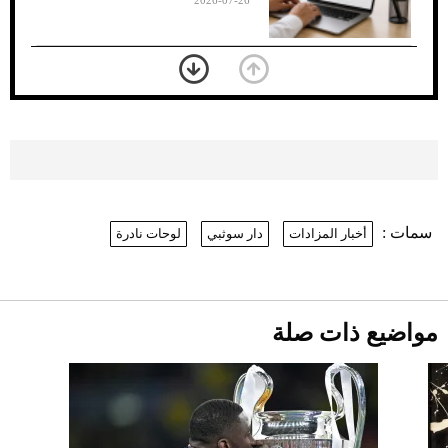
2026-07-26
بعد 7 أشهر من تعرضه لحادث مروع.. جوشوا
يفوز على برينغا بـ"الضربة القاضية" (فيديو)
2026-07-26
موعد صرف حساب المواطن لشهر
أغسطس 2026
2026-07-25
سمات :
أخبار المزادات
دار سوثبي
لوحات نادرة
نرى المستقبل من خلال تصميماتنا.. كيف حجزت
1886 مكانها في عالم الأزياء؟
أقصر يوم في 2026 يقترب.. ماذا يحدث في
دوران الأرض؟
2026-07-25
مواضيع ذات صلة
قبل ليلة النزال.. اكتمال وزن أبطال "The
Comeback" في جدة (فيديو)
2026-07-25