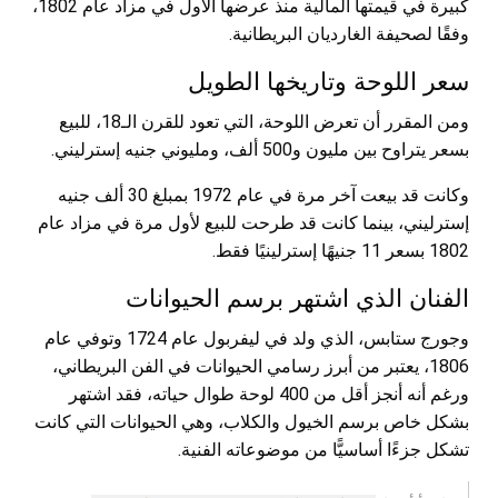
كبيرة في قيمتها المالية منذ عرضها الأول في مزاد عام 1802،
وفقًا لصحيفة الغارديان البريطانية.
سعر اللوحة وتاريخها الطويل
ومن المقرر أن تعرض اللوحة، التي تعود للقرن الـ18، للبيع
بسعر يتراوح بين مليون و500 ألف، ومليوني جنيه إسترليني.
وكانت قد بيعت آخر مرة في عام 1972 بمبلغ 30 ألف جنيه
إسترليني، بينما كانت قد طرحت للبيع لأول مرة في مزاد عام
1802 بسعر 11 جنيهًا إسترلينيًا فقط.
الفنان الذي اشتهر برسم الحيوانات
وجورج ستابس، الذي ولد في ليفربول عام 1724 وتوفي عام
1806، يعتبر من أبرز رسامي الحيوانات في الفن البريطاني،
ورغم أنه أنجز أقل من 400 لوحة طوال حياته، فقد اشتهر
بشكل خاص برسم الخيول والكلاب، وهي الحيوانات التي كانت
تشكل جزءًا أساسيًّا من موضوعاته الفنية.