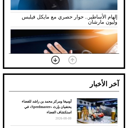
إلهام الأساطير.. حوار حصري مع مايكل فيلبس
وليون مارشان
آخر الأخبار
أوميغا ومركز محمد بن راشد للفضاء
ضعف تبريد مكيف السيارة عند الوقوف.. أشهر
يحتفيان بإرث «Speedmaster» في
الأسباب والحلول
استكشاف الفضاء
2026-08-09