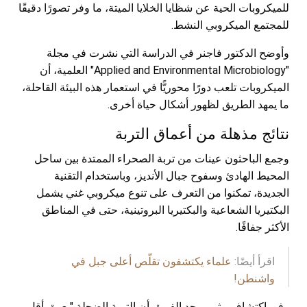
للميكروبات الحية عن شظايا الخلايا الميتة، ما وفر تصورًا دقيقًا
للمجتمع الميكروبي النشط.
وأوضح الدكتور فاجنر في الدراسة التي نشرت في مجلة
"Applied and Environmental Microbiology" العلمية، أن
الميكروبات تلعب دورًا محوريًّا في استعمار هذه البيئة القاحلة،
ما يمهد الطريق لظهور أشكال حياة أخرى.
نتائج مذهلة من أعماق التربة
وجمع الباحثون عينات من تربة الصحراء الممتدة بين ساحل
المحيط الهادئ وسفوح جبال الأنديز، وباستخدام التقنية
الجديدة، تمكنوا من التعرف على تنوع ميكروبي غني يشمل
البكتيريا الشعاعية والبكتيريا البروتينية، حتى في المناطق
الأكثر جفافًا.
اقرأ أيضًا:
علماء يكتشفون تقلّص أعلى جبل في
واشنطن!
وفي اكتشاف مثير، وجد الفريق أن التربة الضحلة "بعمق أقل