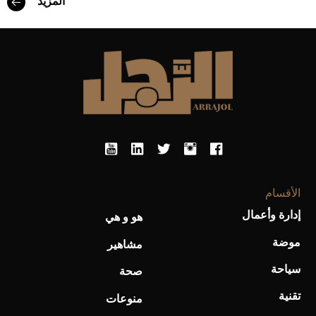
المزيد
أفضل تدريج للشعر الطويل لإطلالة جريئة وعصرية
الأقسام
إدارة وأعمال
هو و هي
موضة
أحذية Mary Jane: ترف وأناقة للرجال
مشاهير
سياحة
صحة
تقنية
منوعات