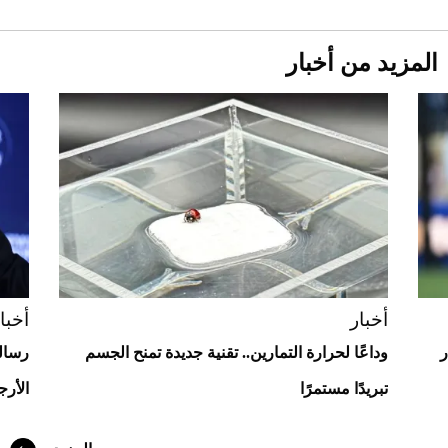
المزيد من أخبار
Aston Martin Valiant: على هوى الأبطال
أخبار
أخبا
ر
وداعًا لحرارة التمارين.. تقنية جديدة تمنح الجسم
رسالة
تبريدًا مستمرًا
الأرجن