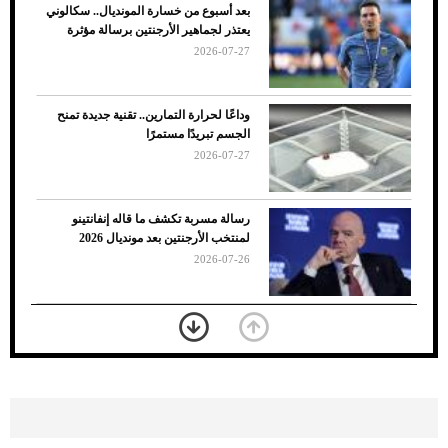
بعد أسبوع من خسارة المونديال.. سكالوني
يعتذر لجماهير الأرجنتين برسالة مؤثرة
2026-07-27
وداعًا لحرارة التمارين.. تقنية جديدة تمنح
الجسم تبريدًا مستمرًا
2026-07-27
7 نصائح لاختيار لون البنطلون المناسب للقميص
رسالة مسربة تكشف ما قاله إنفانتينو
الأسود
لمنتخب الأرجنتين بعد مونديال 2026
2026-07-26
«الجوازات» تكشف طريقة استخراج رقم
الحدود للزائر عبر أبشر
2026-07-26
بعد 7 أشهر من تعرضه لحادث مروع.. جوشوا
يفوز على برينغا بـ"الضربة القاضية" (فيديو)