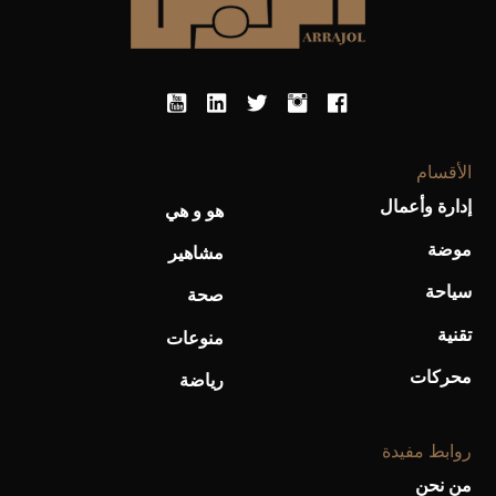
الأقسام
إدارة وأعمال
هو و هي
موضة
أحذية Mary Jane: ترف وأناقة للرجال
مشاهير
سياحة
صحة
تقنية
منوعات
محركات
رياضة
روابط مفيدة
من نحن