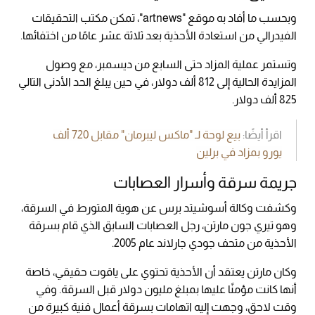
وبحسب ما أفاد به موقع "artnews"، تمكن مكتب التحقيقات
الفيدرالي من استعادة الأحذية بعد ثلاثة عشر عامًا من اختفائها.
وتستمر عملية المزاد حتى السابع من ديسمبر، مع وصول
المزايدة الحالية إلى 812 ألف دولار، في حين يبلغ الحد الأدنى التالي
825 ألف دولار.
اقرأ أيضًا:
بيع لوحة لـ "ماكس ليبرمان" مقابل 720 ألف
يورو بمزاد في برلين
جريمة سرقة وأسرار العصابات
وكشفت وكالة أسوشيتد برس عن هوية المتورط في السرقة،
وهو تيري جون مارتن، رجل العصابات السابق الذي قام بسرقة
الأحذية من متحف جودي جارلاند عام 2005.
وكان مارتن يعتقد أن الأحذية تحتوي على ياقوت حقيقي، خاصة
أنها كانت مؤمنًا عليها بمبلغ مليون دولار قبل السرقة. وفي
وقت لاحق، وجهت إليه اتهامات بسرقة أعمال فنية كبيرة من