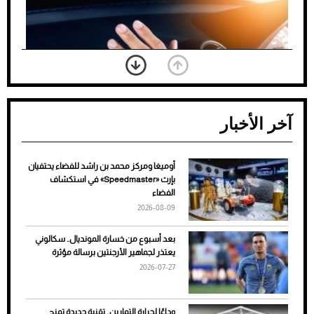
آخر الأخبار
أوميغا ومركز محمد بن راشد للفضاء يحتفيان
ضعف تبريد مكيف السيارة عند الوقوف.. أشهر
بإرث «Speedmaster» في استكشاف
الأسباب والحلول
الفضاء
2026-08-09
بعد أسبوع من خسارة المونديال.. سكالوني
يعتذر لجماهير الأرجنتين برسالة مؤثرة
2026-07-27
وداعًا لحرارة التمارين.. تقنية جديدة تمنح