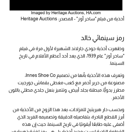
أحذية من فيلم "ساحر أوز" - المصدر: Heritage Auctions
رمز سينمائي خالد
وظهرت أحذية جودي جارلاند الشهيرة لأول مرة في فيلم
"ساحر أوز" عام 1939، الذي يعد أحد أعظم الأفلام في تاريخ
السينما.
وتعرف هذه الأحذية بأنها من تصميم Innes Shoe Co،
مصنوعة من حرير أحمر مع كعب مغطى بقماش جورجيت
مطرز يدويًّا، مبطنة بجلد أبيض، وتتميز بنعل جلدي مطلي باللون
الأحمر.
وبحسب دار هيريتيج للمزادات، يعد هذا الزوج من الأحذية من
أبرز القطع النادرة، بتفاصيله الدقيقة وتصميمه الفريد الذي
أضفى عليه طابعًا أيقونيًا في تاريخ السينما، حيث إن هذه
القطعة النادرة ليست مجرد أحذية، بل هي رمز لفترة ذهبية من