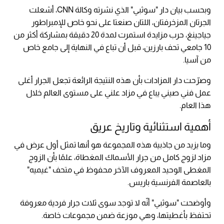
وبحسب بيان دار "سوثبي" الذي نشرته وكالة CNN، أشعلت
الجرتان المزخرفتان، اللتان صنعتا على نحو خاص للإمبراطور
جياجينغ، حرب مزايدة استمرت لمدة 20 دقيقة بمشاركة أكثر من
10 جامعي تحف بارزين، قبل أن تباع في النهاية إلى جامع خاص
من آسيا.
وصرّحت دار المزادات بأن هذه النتيجة الرائعة تجعل الجرار أغلى
عمل فني صيني يباع في مزاد علني على مستوى العالم خلال
هذا العام.
أهمية استثنائية وتاريخ عريق
وما يزيد من جاذبية هذه المجموعة هو أنها تمثل أول عرض في
مزاد لزوج كامل من جرار الأسماك المغطاة، علمًا بأن الزوج
المغطى الوحيد المعروف الآخر محفوظ في متحف "غيميه"
بالعاصمة الفرنسية باريس.
وأوضحت "سوثبي" أنّه لا توجد سوى ثلاث جرار فردية معروفة
تحتفظ بأغطيتها، وهي موزعة ضمن مجموعات خاصة.