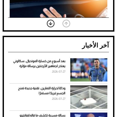
آخر الأخبار
بعد أسبوع من خسارة المونديال.. سكالوني
ضعف تبريد مكيف السيارة عند الوقوف.. أشهر
يعتذر لجماهير الأرجنتين برسالة مؤثرة
الأسباب والحلول
2026-07-27
وداعًا لحرارة التمارين.. تقنية جديدة تمنح
الجسم تبريدًا مستمرًا
2026-07-27
رسالة مسربة تكشف ما قاله إنفانتينو