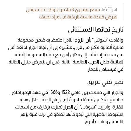
اقرأ أيضًا:
بسعر تقديري 3 ملايين دولار.. دار سوثبي
تعرض قلادة ماسية تاريخية في مزاد بجنيف
تاريخ نجاتها الاستثنائي
وأفادت "سوثبي" بأن الزوج النادر احتفظ به ضمن مجموعة
عائلية ألمانية لأكثر من قرن، مشيرة إلى أن نجاة الجرار لا تعد أقل
من معجزة، إذ نقلت إلى مكان آمن مع بقية المجموعة الفنية
العائلية خلال الحرب العالمية الثانية، قبل أن يتعرض منزل العائلة
في فيسبادن للدمار.
تميز فني عريق
والجرار التي صنعت بين عامي 1522 و1566 في عهد الإمبراطور
جياجينغ، تعكس تقدمًا ملحوظًا في إنتاج الخزف خلال هذه
الفترة، وأبرزت "سوذبي" أن الجرار تميزت بزخارف من أسماك
الشبوط الذهبية التي تبدو كأنها تطفو في برك غنية بزهر
اللوتس ونباتات أخرى.