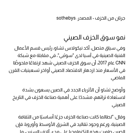
جرتان من الخزف - المصدر: sothebys
نمو سوق الخزف الصيني
وفي سياق متصل، أكد نيكولاس تشاو، رئيس قسم الأعمال
الفنية الصينية في آسيا لدى "سوثبي"، في مقابلة مع شبكة
CNN عام 2017، أن سوق الخزف الصيني شهد ارتفاعًا ملحوظًا
في الأسعار منذ ازدهار الاقتصاد الصيني أواخر تسعينيات القرن
الماضي.
وأوضح تشاو أن الأثرياء الجدد في الصين يسعون بشدة
لاستعادة تراثهم، مشددًا على أهمية صناعة الخزف في التاريخ
الصيني.
وقال: "لطالما كانت صناعة الخزف جزءًا أساسيًا من الثقافة
الصينية، ورغم وجود تقاليد في الشرق الأوسط وأوروبا، فإن
الصين طورت هذه التكنولوجيا على مدى آلاف السنين، ما