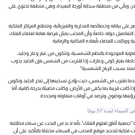
ا ندر، ويأتي من منطقة سحابة أورط البعيدة، وهي منطقة تحتوي على
على بياناته وخصائصه المدارية والفيزيائية، وتتطلع المراكز الفلكية
ن التفاصيل حوله، خاصةً وأن المذنب يمثل فرصة هامة لعلماء الفلك
 ووكلات الفضاء بأبعاده المكانية والزمانية.
ماوية الموجودة بالنظم الشمسية، وتتكون من غبار وغاز وجليد،
حاطة بغبار كوني وغازات، إذا اقتربت من الشمس فإن الجليد يذوب
ممتد بسبب الرياح الشمسية".
ندما تقترب من الشمس، حيث يؤدي تسخينها إلى تبخر الجليد وتكوين
ذا كانت قريبة بما يكفي من الأرض، وكانت مضيئة بدرجة كافية، أما
 لرؤيتها بوضوح، وترصد في أوقات متفاوته ومحددة.
اء لمدة 57 يومًا
"جمعية آفاق لعلوم الفلك"، بأنه لا بد من البحث عن سماء مظلمة
فلكية لتحديد موقع المذنب في السماء، مختتمًا بالتأكيد على أن