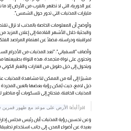
غير الدورية، التي لا تظهر بالقرب من الأرض إلا م
مليارات المذنبات التي تدور حول الشمس".
وأوضح أن المعلومات الخاصة بالمذنب لا تزال تقتصر 
والبحثية خلال الأشهر القادمة إلى إعلان المزيد م
لمراقبته ودراسته، فضلًا عن اهتمام المراصد الفلكية
وأضاف "السفياني": "تعد المذنبات من الأجرام الس
وتحتوي على نواة متجمدة، هذه النواة بطبيعتها م
ويتحول إلى ذيل طويل من الغازات والغبار الكوني 
مشيرًا إلى أنه من الممكن لنا مشاهدة المذنبات ع
ذيل لامع، حيث يُمكن رؤية بعضها بالعين المجردة إ
المذنبات الخافتة، فتحتاج إلى تلسكوبات أو مناظير
الأرض على موعد مع ظهور قمرين في السم
اقرأ أيضًا:
وعن تحسين رؤية المذنبات أبان رئيس مجلس إدارة 
بعيدة عن أضواء المدن، إلى جانب استخدام تطبيقات 