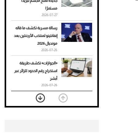
جديدة تمنح الجسم تبريدًا
مستمرًا
أحذية Mary Jane: ترف وأناقة
2026-07-27
للرجال
رسالة مسربة تكشف ما قاله
إنفانتينو لمنتخب الأرجنتين بعد
مونديال 2026
2026-07-26
«الجوازات» تكشف طريقة
استخراج رقم الحدود للزائر عبر
أبشر
2026-07-26
بعد 7 أشهر من تعرضه لحادث
مروع.. جوشوا يفوز على برينغا
بـ"الضربة القاضية" (فيديو)
2026-07-26
موعد صرف حساب المواطن