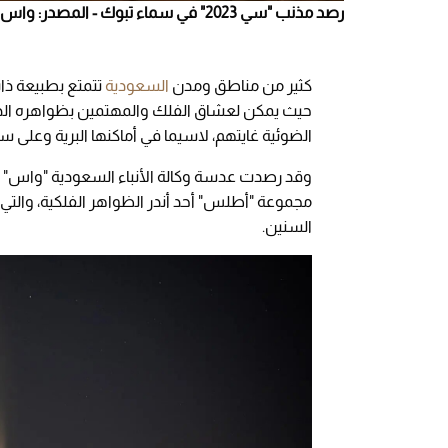
رصد مذنب "سي 2023" في سماء تبوك - المصدر: واس
كثير من مناطق ومدن
السعودية
تتمتع بطبيعة ذات
حيث يمكن لعشاق الفلك والمهتمين بظواهره الدوري
الضوئية غايتهم، لاسيما في أماكنها البرية وعلى سو
مجموعة "أطلس" أحد أندر الظواهر الفلكية، والتي
السنين.