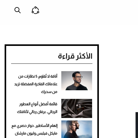
الأكثر قراءة
أناقة لا تُقاوم: 5 نظارات من
علاماتك الفاخرة المفضلة تزيد
من سحرك
قائمة أفضل أنواع العطور
الرجالي.. برفان رجالي لأناقتك
إلهام الأساطير.. حوار حصري مع
مايكل فيلبس وليون مارشان