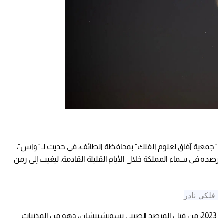
"جمعية آفاق لعلوم الفلك" بمحافظة الطائف، في حديث لـ "واس"،
صده في سماء المملكة خلال الأيام القليلة القادمة، ليغيب إلى زمن
فلكي نادر
وقال: "تم اكتشاف المذنب في أوائل العام الماضي 2023، من قبل المرصد الصيني تسوتشينشان، وهو من المذنبات