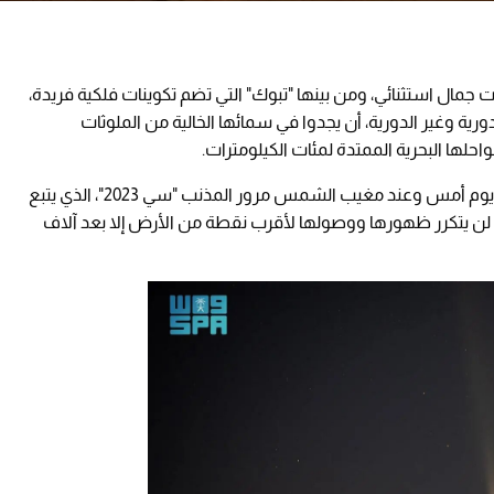
 جمال استثنائي، ومن بينها "تبوك" التي تضم تكوينات فلكية فريدة،
ة وغير الدورية، أن يجدوا في سمائها الخالية من الملوثات
احلها البحرية الممتدة لمئات الكيلومترات.
وقد رصدت عدسة وكالة الأنباء السعودية "واس" يوم أمس وعند مغيب الشمس مرور المذنب "سي 2023"، الذي يتبع
 لن يتكرر ظهورها ووصولها لأقرب نقطة من الأرض إلا بعد آلاف