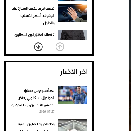
ضعف تبريد مكيف السيارة عند
الوقوف.. أشهر الأسباب
والحلول
7 نصائح لاختيار لون البنطلون
المناسب للقميص الأسود
نرى المستقبل من خلال
تصميماتنا.. كيف حجزت 1886
آخر الأخبار
مكانها في عالم الأزياء؟
أغلى 10 عطور في العالم للرجال
تمنحك فخامة استثنائية
بعد أسبوع من خسارة
المونديال.. سكالوني يعتذر
Aston Martin Valiant: على
لجماهير الأرجنتين برسالة مؤثرة
هوى الأبطال
2026-07-27
أفضل تدريج للشعر الطويل
وداعًا لحرارة التمارين.. تقنية
لإطلالة جريئة وعصرية