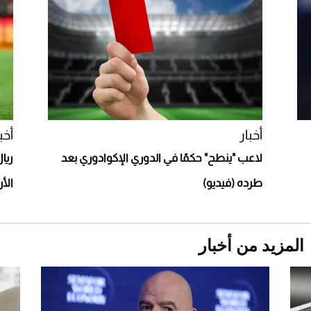
Comeback" في جدة (فيديو)
2026-07-25
"بوجاتي ميسترال" الاستثنائية للبيع في مزاد
مونتيري
2026-07-23
أغلى 10 عطور في العالم للرجال تمنحك فخامة
استثنائية
أخبار
أخب
لاعب "ينطح" حكمًا في الدوري الإكوادوري بعد
ريا
طرده (فيديو)
الأر
المزيد من أخبار