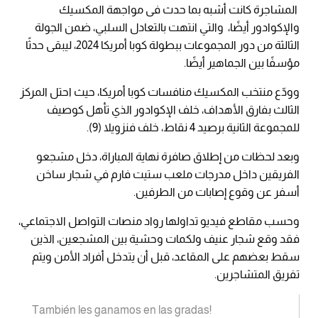
المشاجرة كانت أشبه بما حدث فى مواجهة المكسيك
والإكوادور أيضًا، والتي انتهت بالتعادل السلبي، ضمن الجولة
الثالثة من دور المجموعات ببطولة كوبا أمريكا 2024، ليبقى حدثًا
مؤسفًا بين الجماهير أيضًا.
وودّع منتخب المكسيك منافسات كوبا أمريكا، حيث احتل المركز
الثالث بفارق الأهداف، خلف الإكوادور الذي تأهل كوصيف
للمجموعة الثانية برصيد 4 نقاط، خلف فنزويلا (9).
وبعد لحظات من إطلاق صافرة نهاية المباراة، دخل مشجعو
الفريقين داخل مدرجات ملعب ستيت فارم في شجار ساخن
أسفر عن وقوع إصابات من الطرفين.
وحسب مقاطع فيديو تداولها رواد منصات التواصل الاجتماعي،
فقد وقع شجار عنيف ولكمات وحشية بين المشجعين، الذين
سقط بعضهم على المقاعد، قبل أن يتدخل أفراد الأمن ويتم
تفريق المتشاجرين.
También les ganamos en las gradas!