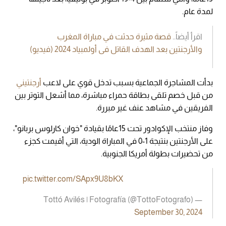
لمدة عام.
اقرأ أيضاً..
قصة مثيرة حدثت في مباراة المغرب
والأرجنتين بعد الهدف القاتل فى أولمبياد 2024 (فيديو)
بدأت المشاجرة الجماعية بسبب تدخل قوي على لاعب
أرجنتيني
من قبل خصم تلقى بطاقة حمراء مباشرة، مما أشعل التوتر بين
الفريقين في مشاهد عنف غير مبررة.
وفاز منتخب الإكوادور تحت 15عامًا بقيادة "خوان كارلوس بربانو"،
على الأرجنتين بنتيجة 1-0 في المباراة الودية، التي أقيمت كجزء
من تحضيرات بطولة أمريكا الجنوبية.
pic.twitter.com/SApx9U8bKX
— Tottó Avilés | Fotografía (@TottoFotografo)
September 30, 2024