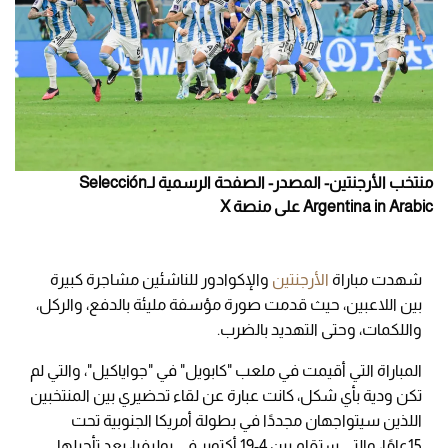
منتخب الأرجنتين- المصدر- الصفحة الرسمية لـSelección
Argentina in Arabic على منصة X
شهدت مباراة
الأرجنتين
والإكوادور للناشئين مشاجرة كبيرة
بين اللاعبين، حيث قدمت صورة مؤسفة مليئة بالدفع، والركل،
واللكمات، وحتى التهديد بالضرب.
المباراة التي أقيمت في ملعب "كابويل" في "جواياكيل"، والتي لم
تكن ودية بأي شكل، كانت عبارة عن لقاء تحضيري بين المنتخبين
اللذين سيتواجهان مجددًا في بطولة أمريكا الجنوبية تحت
15عامًا، والتي ستقام بين 4-19 أكتوبر في بوليفيا، بعد تأجيلها