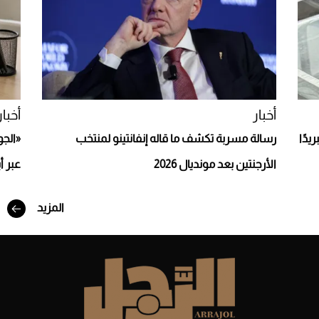
Aston Martin Valiant: على هوى الأبطال
أخبار
أخبار
يدًا
رسالة مسربة تكشف ما قاله إنفانتينو لمنتخب
«الجو
الأرجنتين بعد مونديال 2026
عبر أ
المزيد
أفضل تدريج للشعر الطويل لإطلالة جريئة وعصرية