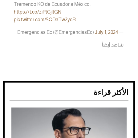
Tremendo KO de Ecuador a México.
https://t.co/ziPtCjItGN
pic.twitter.com/5QDaTw2ycR
July 1, 2024
— Emergencias Ec (@EmergenciasEc)
شاهد أيضاً
الأكثر قراءة