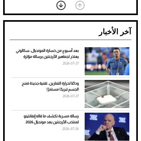
آخر الأخبار
بعد أسبوع من خسارة المونديال.. سكالوني
ضعف تبريد مكيف السيارة عند الوقوف.. أشهر
يعتذر لجماهير الأرجنتين برسالة مؤثرة
الأسباب والحلول
2026-07-27
وداعًا لحرارة التمارين.. تقنية جديدة تمنح
الجسم تبريدًا مستمرًا
2026-07-27
رسالة مسربة تكشف ما قاله إنفانتينو
لمنتخب الأرجنتين بعد مونديال 2026
2026-07-26