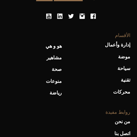
الأقسام
إدارة وأعمال
هو و هي
أحذية Mary Jane: ترف وأناقة للرجال
موضة
مشاهير
سياحة
صحة
تقنية
منوعات
محركات
رياضة
روابط مفيدة
من نحن
اتصل بنا